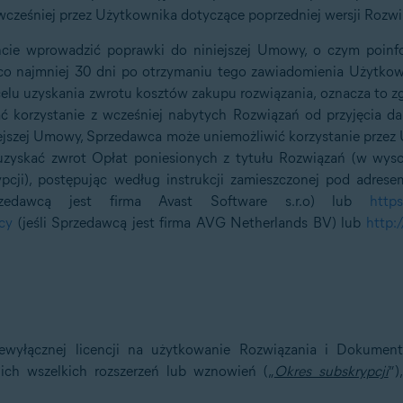
cześniej przez Użytkownika dotyczące poprzedniej wersji Rozwi
 wprowadzić poprawki do niniejszej Umowy, o czym poinfor
 najmniej 30 dni po otrzymaniu tego zawiadomienia Użytkown
elu uzyskania zwrotu kosztów zakupu rozwiązania, oznacza to z
orzystanie z wcześniej nabytych Rozwiązań od przyjęcia dane
ejszej Umowy, Sprzedawca może uniemożliwić korzystanie prze
yskać zwrot Opłat poniesionych z tytułu Rozwiązań (w wysoko
ypcji), postępując według instrukcji zamieszczonej pod adres
zedawcą jest firma Avast Software s.r.o) lub
http
cy
(jeśli Sprzedawcą jest firma AVG Netherlands BV) lub
http:
ewyłącznej licencji na użytkowanie Rozwiązania i Dokument
ch wszelkich rozszerzeń lub wznowień („
Okres subskrypcji
”)