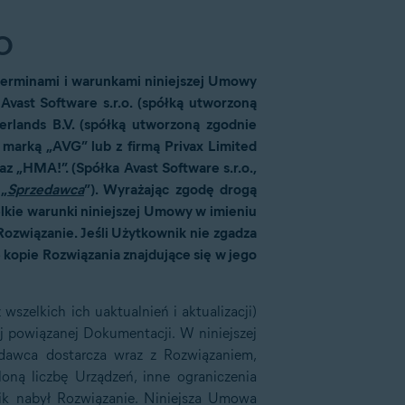
O
 terminami i warunkami niniejszej Umowy
Avast Software s.r.o. (spółką utworzoną
rlands B.V. (spółką utworzoną zgodnie
marką „AVG” lub z firmą Privax Limited
 „HMA!”. (Spółka Avast Software s.r.o.,
 „
Sprzedawca
”). Wyrażając zgodę drogą
elkie warunki niniejszej Umowy w imieniu
ozwiązanie. Jeśli Użytkownik nie zgadza
e kopie Rozwiązania znajdujące się w jego
zelkich ich uaktualnień i aktualizacji)
iej powiązanej Dokumentacji. W niniejszej
zedawca dostarcza wraz z Rozwiązaniem,
oną liczbę Urządzeń, inne ograniczenia
ik nabył Rozwiązanie. Niniejsza Umowa