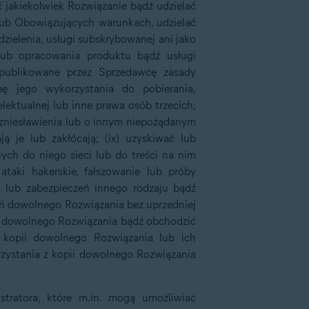
 jakiekolwiek Rozwiązanie bądź udzielać
e lub Obowiązujących warunkach, udzielać
zielenia, usługi subskrybowanej ani jako
 lub opracowania produktu bądź usługi
opublikowane przez Sprzedawcę zasady
ę jego wykorzystania do pobierania,
lektualnej lub inne prawa osób trzecich;
, zniesławienia lub o innym niepożądanym
ją je lub zakłócają; (ix) uzyskiwać lub
ch do niego sieci lub do treści na nim
taki hakerskie, fałszowanie lub próby
a lub zabezpieczeń innego rodzaju bądź
ań dowolnego Rozwiązania bez uprzedniej
pii dowolnego Rozwiązania bądź obchodzić
z kopii dowolnego Rozwiązania lub ich
rzystania z kopii dowolnego Rozwiązania
tratora, które m.in. mogą umożliwiać