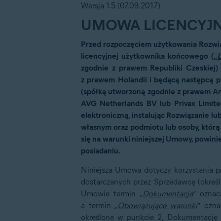
Wersja 1.5 (07.09.2017)
UMOWA LICENCYJ
Przed rozpoczęciem użytkowania Rozwiąz
licencyjnej użytkownika końcowego („
zgodnie z prawem Republiki Czeskiej)
z prawem Holandii i będącą następcą p
(spółką utworzoną zgodnie z prawem Ang
AVG Netherlands BV lub Privax Limited
elektroniczną, instalując Rozwiązanie lub
własnym oraz podmiotu lub osoby, którą
się na warunki niniejszej Umowy, powinie
posiadaniu.
Niniejsza Umowa dotyczy korzystania pr
dostarczanych przez Sprzedawcę (określ
Umowie termin „
Dokumentacja
” oznac
a termin „
Obowiązujące warunki
” ozna
określone w punkcie 2, Dokumentację 