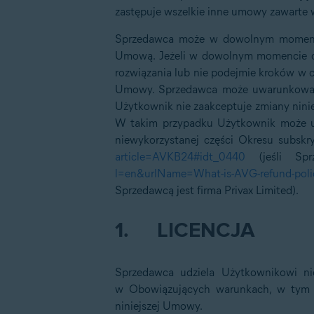
zastępuje wszelkie inne umowy zawarte w
Sprzedawca może w dowolnym momencie
Umową. Jeżeli w dowolnym momencie co
rozwiązania lub nie podejmie kroków w c
Umowy. Sprzedawca może uwarunkować k
Użytkownik nie zaakceptuje zmiany nini
W takim przypadku Użytkownik może uz
niewykorzystanej części Okresu subskr
article=‌AVKB24#idt_0440
(jeśli Spr
l‌=en&urlName=What-is-AVG-refund-poli
Sprzedawcą jest firma Privax Limited).
1.
LICENCJA
Sprzedawca udziela Użytkownikowi ni
w Obowiązujących warunkach, w tym i
niniejszej Umowy.