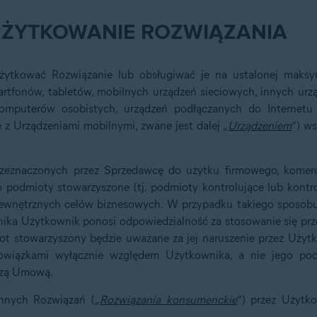
ŻYTKOWANIE ROZWIĄZANIA
żytkować Rozwiązanie lub obsługiwać je na ustalonej maksymal
rtfonów, tabletów, mobilnych urządzeń sieciowych, innych urz
komputerów osobistych, urządzeń podłączanych do Internetu
e z Urządzeniami mobilnymi, zwane jest dalej „
Urządzeniem
”) w
rzeznaczonych przez Sprzedawcę do użytku firmowego, komer
o podmioty stowarzyszone (tj. podmioty kontrolujące lub kont
wewnętrznych celów biznesowych. W przypadku takiego sposob
ka Użytkownik ponosi odpowiedzialność za stosowanie się prz
t stowarzyszony będzie uważane za jej naruszenie przez Użyt
owiązkami wyłącznie względem Użytkownika, a nie jego po
jszą Umową.
innych Rozwiązań („
Rozwiązania konsumenckie
”) przez Użyt