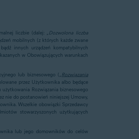
nej liczbie (dalej: „
Dozwolona liczba
ądzeń mobilnych (z których każde zwane
 bądź innych urządzeń kompatybilnych
skazanych w Obowiązujących warunkach
cyjnego lub biznesowego („
Rozwiązania
rolowane przez Użytkownika albo będące
u użytkowania Rozwiązania biznesowego
ez nie do postanowień niniejszej Umowy,
kownika. Wszelkie obowiązki Sprzedawcy
dmiotów stowarzyszonych użytkujących
kownika lub jego domowników do celów