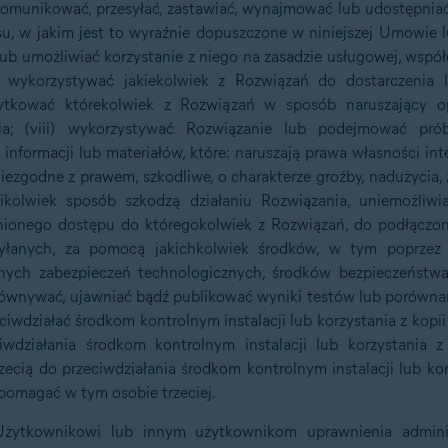
omunikować, przesyłać, zastawiać, wynajmować lub udostępniać
resu, w jakim jest to wyraźnie dopuszczone w niniejszej Umowi
lub umożliwiać korzystanie z niego na zasadzie usługowej, współd
(vi) wykorzystywać jakiekolwiek z Rozwiązań do dostarczenia
użytkować którekolwiek z Rozwiązań w sposób naruszający 
a; (viii) wykorzystywać Rozwiązanie lub podejmować prób
informacji lub materiałów, które: naruszają prawa własności inte
iezgodne z prawem, szkodliwe, o charakterze groźby, nadużycia
kikolwiek sposób szkodzą działaniu Rozwiązania, uniemożliwia
onego dostępu do któregokolwiek z Rozwiązań, do podłączony
łanych, za pomocą jakichkolwiek środków, w tym poprzez a
nnych zabezpieczeń technologicznych, środków bezpieczeństw
porównywać, ujawniać bądź publikować wyniki testów lub porówn
eciwdziałać środkom kontrolnym instalacji lub korzystania z ko
iwdziałania środkom kontrolnym instalacji lub korzystania 
ecią do przeciwdziałania środkom kontrolnym instalacji lub ko
pomagać w tym osobie trzeciej.
 Użytkownikowi lub innym użytkownikom uprawnienia adminis