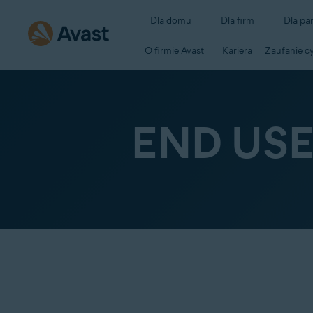
Dla domu
Dla firm
Dla pa
O firmie Avast
Kariera
Zaufanie c
END US