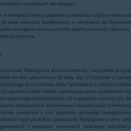
i przyszłych produktach lub usługach.
 w niniejszej Umowie, posiadanie, instalacja i użytkowanie pr
 do praw własności intelektualnej w odniesieniu do Rozwiązan
stkie powiązane prawa autorskie, patenty, prawa do tajemnicy
przez Sprzedawcę.
A
 użytkować Rozwiązania ani Dokumentacji z wyjątkiem przypad
cia nie jest upoważniona do tego, aby: (i) korzystać z numeru
oryzacyjnego dostarczonego przez Sprzedawcę w związku z Rozwią
ii) ujawniać numer licencji, kombinację nazwy użytkownika i ha
ni przez niego przedstawiciele; (iii) z wyjątkiem sytuacji, gdy j
blować, dekompilować, konwertować, rekonstruować, transform
kolwiek powiązane z nim sygnatury złośliwego oprogramowa
fikować bądź przerabiać jakiekolwiek Rozwiązanie w inny spo
gramowania i procedury wykrywania złośliwego oprogramowa