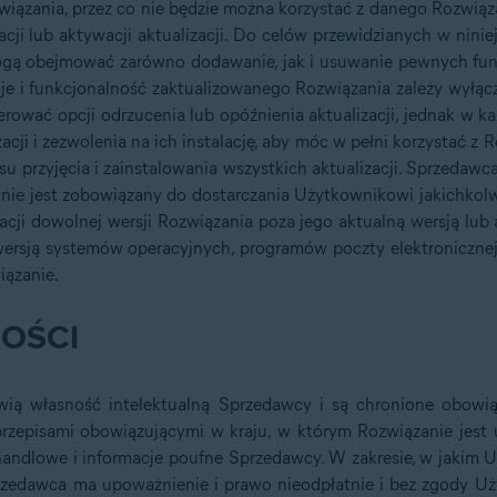
iązania, przez co nie będzie można korzystać z danego Rozwiąz
acji lub aktywacji aktualizacji. Do celów przewidzianych w nin
ogą obejmować zarówno dodawanie, jak i usuwanie pewnych funk
nkcje i funkcjonalność zaktualizowanego Rozwiązania zależy wył
erować opcji odrzucenia lub opóźnienia aktualizacji, jednak w 
acji i zezwolenia na ich instalację, aby móc w pełni korzystać 
su przyjęcia i zainstalowania wszystkich aktualizacji. Sprzedawc
, i nie jest zobowiązany do dostarczania Użytkownikowi jakichkol
zacji dowolnej wersji Rozwiązania poza jego aktualną wersją lub
ersją systemów operacyjnych, programów poczty elektronicznej
iązanie.
OŚCI
wią własność intelektualną Sprzedawcy i są chronione obowią
episami obowiązującymi w kraju, w którym Rozwiązanie jest uż
andlowe i informacje poufne Sprzedawcy. W zakresie, w jakim
rzedawca ma upoważnienie i prawo nieodpłatnie i bez zgody U