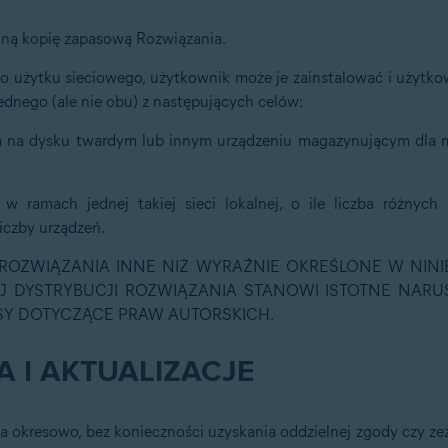
dną kopię zapasową Rozwiązania.
do użytku sieciowego, użytkownik może je zainstalować i użytko
jednego (ale nie obu) z następujących celów:
ania na dysku twardym lub innym urządzeniu magazynującym dla
w ramach jednej takiej sieci lokalnej, o ile liczba różnych
iczby urządzeń.
E ROZWIĄZANIA INNE NIŻ WYRAŹNIE OKREŚLONE W NINI
 DYSTRYBUCJI ROZWIĄZANIA STANOWI ISTOTNE NARU
Y DOTYCZĄCE PRAW AUTORSKICH.
 I AKTUALIZACJE
a okresowo, bez konieczności uzyskania oddzielnej zgody czy 