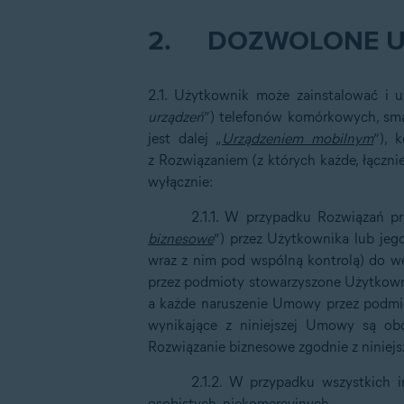
2.
DOZWOLONE U
2.1. Użytkownik może zainstalować i u
urządzeń
”) telefonów komórkowych, sma
jest dalej „
Urządzeniem mobilnym
”), 
z Rozwiązaniem (z których każde, łączni
wyłącznie:
2.1.1. W przypadku Rozwiązań p
biznesowe
”) przez Użytkownika lub jeg
wraz z nim pod wspólną kontrolą) do 
przez podmioty stowarzyszone Użytkowni
a każde naruszenie Umowy przez podmio
wynikające z niniejszej Umowy są ob
Rozwiązanie biznesowe zgodnie z ninie
2.1.2. W przypadku wszystkich 
osobistych, niekomercyjnych.