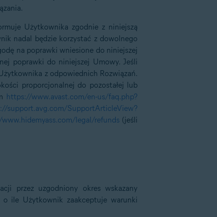
ązania.
muje Użytkownika zgodnie z niniejszą
ik nadal będzie korzystać z dowolnego
godę na poprawki wniesione do niniejszej
j poprawki do niniejszej Umowy. Jeśli
z Użytkownika z odpowiednich Rozwiązań.
ści proporcjonalnej do pozostałej lub
em
https://www.avast.com/en-us/faq.php?
s://support.avg.com/SupportArticleView?
//www.hidemyass.com/legal/refunds
(jeśli
acji przez uzgodniony okres wskazany
, o ile Użytkownik zaakceptuje warunki