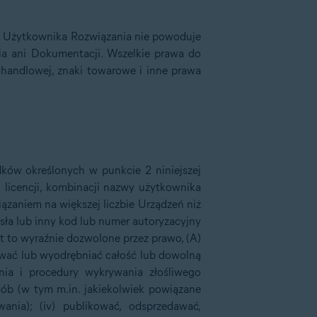
zez Użytkownika Rozwiązania nie powoduje
ia ani Dokumentacji. Wszelkie prawa do
 handlowej, znaki towarowe i inne prawa
ków określonych w punkcie 2 niniejszej
 licencji, kombinacji nazwy użytkownika
zaniem na większej liczbie Urządzeń niż
sła lub inny kod lub numer autoryzacyjny
est to wyraźnie dozwolone przez prawo, (A)
ować lub wyodrębniać całość lub dowolną
nia i procedury wykrywania złośliwego
sób (w tym m.in. jakiekolwiek powiązane
nia); (iv) publikować, odsprzedawać,