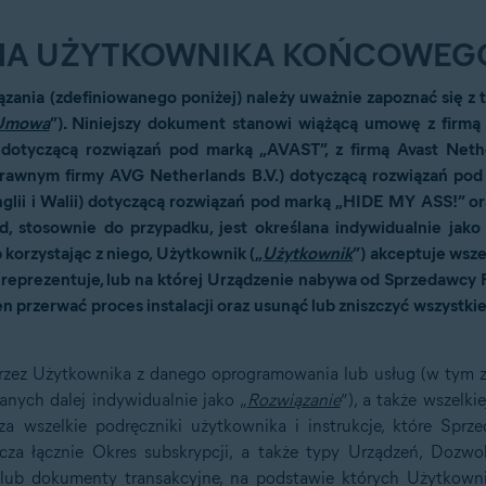
NA UŻYTKOWNIKA KOŃCOWEG
ania (zdefiniowanego poniżej) należy uważnie zapoznać się z
Umowa
”). Niniejszy dokument stanowi wiążącą umowę z firmą 
 dotyczącą rozwiązań pod marką „AVAST”, z firmą Avast Nethe
rawnym firmy AVG Netherlands B.V.) dotyczącą rozwiązań pod 
lii i Walii) dotyczącą rozwiązań pod marką „HIDE MY ASS!” oraz
, stosownie do przypadku, jest określana indywidualnie jako
 korzystając z niego, Użytkownik („
Użytkownik
”) akceptuje wsz
 reprezentuje, lub na której Urządzenie nabywa od Sprzedawcy R
n przerwać proces instalacji oraz usunąć lub zniszczyć wszystki
zez Użytkownika z danego oprogramowania lub usług (w tym z ws
anych dalej indywidualnie jako „
Rozwiązanie
”), a także wszelk
za wszelkie podręczniki użytkownika i instrukcje, które Spr
cza łącznie Okres subskrypcji, a także typy Urządzeń, Dozwol
lub dokumenty transakcyjne, na podstawie których Użytkown