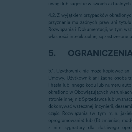
uwagi lub sugestie w swoich aktualnych 
4.2. Z wyjątkiem przypadków określonych
przyznania mu żadnych praw ani tytułu
Rozwiązania i Dokumentacji, w tym wszy
własności intelektualnej są zastrzeżone 
5.
OGRANICZENI
5.1. Użytkownik nie może kopiować ani
Umowy. Użytkownik ani żadna osoba trze
i hasła lub innego kodu lub numeru aut
określono w Obowiązujących warunkach; (
stronie innej niż Sprzedawca lub wyznacze
dokonywać wstecznej inżynierii, deasem
część Rozwiązania (w tym m.in. jakie
oprogramowania) lub (B) zmieniać, mody
z nim sygnatury dla złośliwego opro