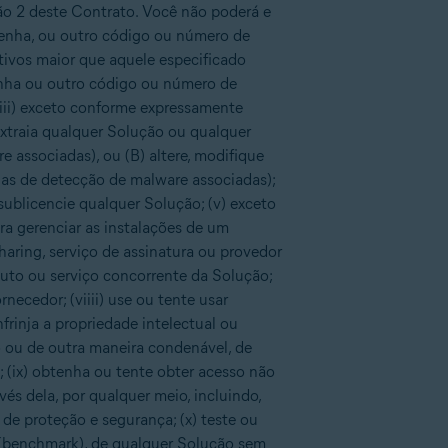
ão 2 deste Contrato. Você não poderá e
senha, ou outro código ou número de
ivos maior que aquele especificado
enha ou outro código ou número de
(iii) exceto conforme expressamente
 extraia qualquer Solução ou qualquer
e associadas), ou (B) altere, modifique
nas de detecção de malware associadas);
 sublicencie qualquer Solução; (v) exceto
a gerenciar as instalações de um
haring, serviço de assinatura ou provedor
oduto ou serviço concorrente da Solução;
necedor; (viiii) use ou tente usar
frinja a propriedade intelectual ou
io ou de outra maneira condenável, de
; (ix) obtenha ou tente obter acesso não
s dela, por qualquer meio, incluindo,
 de proteção e segurança; (x) teste ou
a (benchmark), de qualquer Solução sem