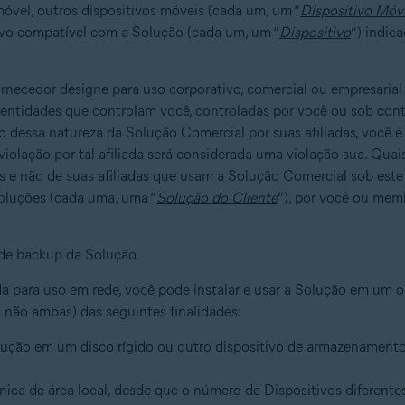
móvel, outros dispositivos móveis (cada um, um “
Dispositivo Móv
tivo compatível com a Solução (cada um, um “
Dispositivo
”) indic
ornecedor designe para uso corporativo, comercial ou empresarial
s entidades que controlam você, controladas por você ou sob co
o dessa natureza da Solução Comercial por suas afiliadas, você 
violação por tal afiliada será considerada uma violação sua. Qua
s e não de suas afiliadas que usam a Solução Comercial sob este
Soluções (cada uma, uma “
Solução do Cliente
”), por você ou memb
de backup da Solução.
a para uso em rede, você pode instalar e usar a Solução em um o
 não ambas) das seguintes finalidades:
olução em um disco rígido ou outro dispositivo de armazenament
nica de área local, desde que o número de Dispositivos diferente