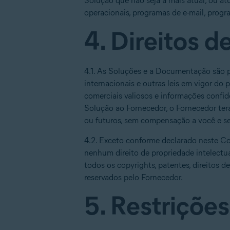
Solução que não seja a mais atual, ou a
operacionais, programas de e-mail, progr
4. Direitos 
4.1. As Soluções e a Documentação são pr
internacionais e outras leis em vigor do 
comerciais valiosos e informações confi
Solução ao Fornecedor, o Fornecedor terá
ou futuros, sem compensação a você e se
4.2. Exceto conforme declarado neste Co
nenhum direito de propriedade intelectu
todos os copyrights, patentes, direitos d
reservados pelo Fornecedor.
5. Restrições