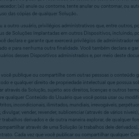
cedor; (xi) anule ou contorne, tente anular ou contornar, ou auto
 uso das cópias de qualquer Solução.
a outro usuário, privilégios administrativos que, entre outros, 
us de Soluções implantadas em outros Dispositivos, incluindo, po
ê declara e garante que exercerá privilégios de administrador r
zado e para nenhuma outra finalidade. Você também declara e gar
uários desses Dispositivos administrados e, por meio deste doc
 você publique ou compartilhe com outras pessoas o conteúdo g
do e qualquer direito de propriedade intelectual que possua so
 através da Solução, sujeito aos direitos, licenças e outros ter
obre qualquer Conteúdo do Usuário que você possa usar ou modif
stritos, incondicionais, ilimitados, mundiais, irrevogáveis, perpétu
zir, divulgar, vender, revender, sublicenciar (através de vários níveis
fazer trabalhos derivados e de outra maneira explorar, de qualquer 
ompartilhar através de uma Solução (e trabalhos dele derivados)
ntrato. Cada vez que você publicar ou compartilhar qualquer Con