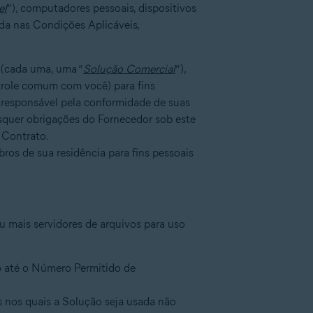
el
”), computadores pessoais, dispositivos
ada nas Condições Aplicáveis,
 (cada uma, uma “
Solução Comercial
”),
ntrole comum com você) para fins
é responsável pela conformidade de suas
isquer obrigações do Fornecedor sob este
 Contrato.
ros de sua residência para fins pessoais
u mais servidores de arquivos para uso
o até o Número Permitido de
s nos quais a Solução seja usada não