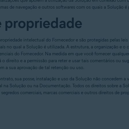
tualizações que apoiem a utilização da Solução em conexão com 
amas de navegação e outros softwares com os quais a Solução é p
de propriedade
opriedade intelectual do Fornecedor e são protegidas pelas leis
país no qual a Solução é utilizada. A estrutura, a organização e 
denciais do Fornecedor. Na medida em que você fornecer qualque
 o direito e a permissão para reter e usar tais comentários ou s
m a sua aprovação de tal retenção ou uso.
ntrato, sua posse, instalação e uso da Solução não concedem a v
al na Solução ou na Documentação. Todos os direitos sobre a S
e segredos comerciais, marcas comerciais e outros direitos de pro