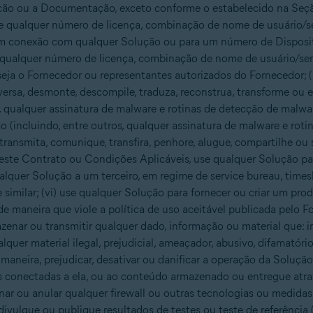
ução ou a Documentação, exceto conforme o estabelecido na Seç
use qualquer número de licença, combinação de nome de usuário/
em conexão com qualquer Solução ou para um número de Disposit
ue qualquer número de licença, combinação de nome de usuário/s
seja o Fornecedor ou representantes autorizados do Fornecedor; 
eversa, desmonte, descompile, traduza, reconstrua, transforme ou
, qualquer assinatura de malware e rotinas de detecção de malwar
(incluindo, entre outros, qualquer assinatura de malware e roti
a, transmita, comunique, transfira, penhore, alugue, compartilhe ou
ste Contrato ou Condições Aplicáveis, use qualquer Solução par
lquer Solução a um terceiro, em regime de service bureau, times
e similar; (vi) use qualquer Solução para fornecer ou criar um pr
e maneira que viole a política de uso aceitável publicada pelo For
zenar ou transmitir qualquer dado, informação ou material que: in
alquer material ilegal, prejudicial, ameaçador, abusivo, difamatór
maneira, prejudicar, desativar ou danificar a operação da Solução
 conectadas a ela, ou ao conteúdo armazenado ou entregue atravé
nar ou anular qualquer firewall ou outras tecnologias ou medidas
 divulgue ou publique resultados de testes ou teste de referênci