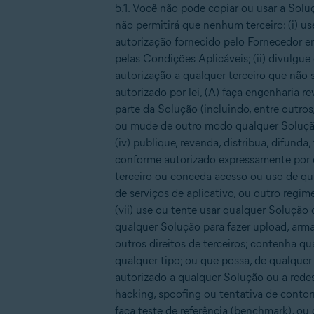
5.1. Você não pode copiar ou usar a Sol
não permitirá que nenhum terceiro: (i) 
autorização fornecido pelo Fornecedor 
pelas Condições Aplicáveis; (ii) divulg
autorização a qualquer terceiro que não 
autorizado por lei, (A) faça engenharia r
parte da Solução (incluindo, entre outros
ou mude de outro modo qualquer Solução 
(iv) publique, revenda, distribua, difund
conforme autorizado expressamente por e
terceiro ou conceda acesso ou uso de qua
de serviços de aplicativo, ou outro regim
(vii) use ou tente usar qualquer Solução d
qualquer Solução para fazer upload, arma
outros direitos de terceiros; contenha qu
qualquer tipo; ou que possa, de qualquer 
autorizado a qualquer Solução ou a redes
hacking, spoofing ou tentativa de contor
faça teste de referência (benchmark), ou