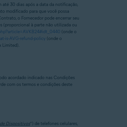
até 30 dias após a data da notificação,
rato modificado para que você possa
Contrato, o Fornecedor pode encerrar seu
(proporcional à parte não utilizada ou
.php?article=AVKB24#idt_0440
(onde o
t-is-AVG-refund-policy
(onde o
 Limited).
íodo acordado indicado nas Condições
orde com os termos e condições deste
de Dispositivos
”) de telefones celulares,