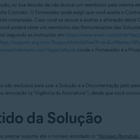
lução, ou sua decisão de não buscar um reembolso pela mesma em 
deste Contrato. O Fornecedor pode exigir que você aceite o Cont
ente compradas. Caso você se recuse a aceitar a alteração deste 
, você poderá obter um reembolso das Remunerações das Soluções 
ra) seguindo as instruções em
https://www.avast.com/pt-br/faq
ttps://support.avg.com/SupportArticleView?l=en&urlName=Wha
u
www.hidemyass.com/legal/refunds
(onde o Fornecedor é a Privax
a não exclusiva para usar a Solução e a Documentação pelo per
 ou renovação (a “Vigência da Assinatura”), desde que você conc
tido da Solução
 ou prestar suporte, até o número acordado (o “
Número Permitido 