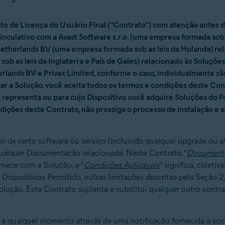
to de Licença do Usuário Final (“Contrato”) com atenção antes d
inculativo com a Avast Software s.r.o. (uma empresa formada sob 
etherlands BV (uma empresa formada sob as leis da Holanda) re
sob as leis da Inglaterra e País de Gales) relacionado às Soluç
rlands BV e Privax Limited, conforme o caso, individualmente s
usar a Solução, você aceita todos os termos e condições deste 
 representa ou para cujo Dispositivo você adquire Soluções do F
ições deste Contrato, não prossiga o processo de instalação e e
o de certo software ou serviço (incluindo qualquer upgrade ou at
ualquer Documentação relacionada. Neste Contrato, “
Document
rnece com a Solução; e “
Condições Aplicáveis
” significa, coleti
 Dispositivos Permitido, outras limitações descritas pela Seçã
olução. Este Contrato suplanta e substitui qualquer outro contr
 a qualquer momento através de uma notificação fornecida a voc