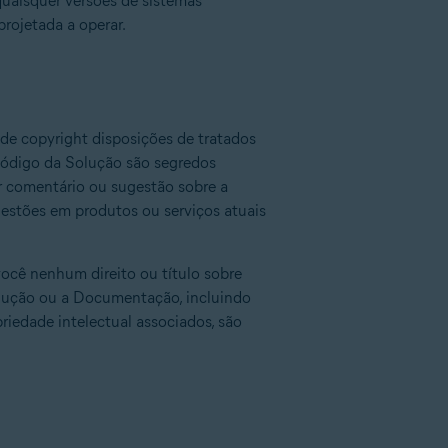
quaisquer versões de sistemas
rojetada a operar.
 de copyright disposições de tratados
o código da Solução são segredos
r comentário ou sugestão sobre a
ugestões em produtos ou serviços atuais
ocê nenhum direito ou título sobre
olução ou a Documentação, incluindo
priedade intelectual associados, são