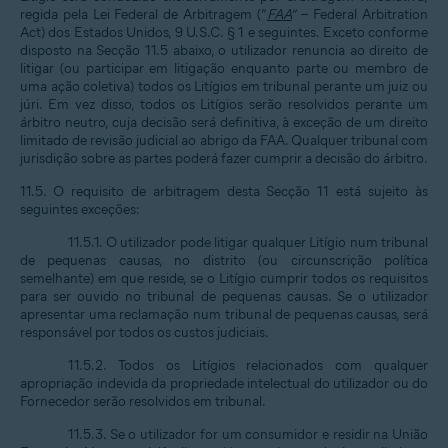
regida pela Lei Federal de Arbitragem (“
FAA
” – Federal Arbitration
Act) dos Estados Unidos, 9 U.S.C. § 1 e seguintes. Exceto conforme
disposto na Secção 11.5 abaixo, o utilizador renuncia ao direito de
litigar (ou participar em litigação enquanto parte ou membro de
uma ação coletiva) todos os Litígios em tribunal perante um juiz ou
júri. Em vez disso, todos os Litígios serão resolvidos perante um
árbitro neutro, cuja decisão será definitiva, à exceção de um direito
limitado de revisão judicial ao abrigo da FAA. Qualquer tribunal com
jurisdição sobre as partes poderá fazer cumprir a decisão do árbitro.
11.5. O requisito de arbitragem desta Secção 11 está sujeito às
seguintes exceções:
11.5.1. O utilizador pode litigar qualquer Litígio num tribunal
de pequenas causas, no distrito (ou circunscrição política
semelhante) em que reside, se o Litígio cumprir todos os requisitos
para ser ouvido no tribunal de pequenas causas. Se o utilizador
apresentar uma reclamação num tribunal de pequenas causas, será
responsável por todos os custos judiciais.
11.5.2. Todos os Litígios relacionados com qualquer
apropriação indevida da propriedade intelectual do utilizador ou do
Fornecedor serão resolvidos em tribunal.
11.5.3. Se o utilizador for um consumidor e residir na União