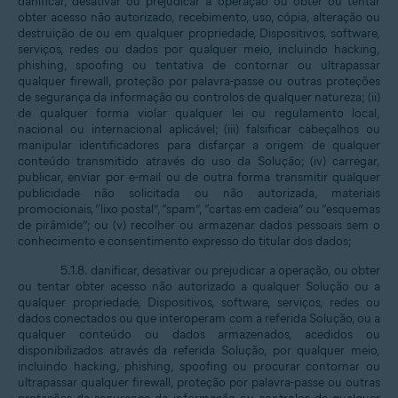
danificar, desativar ou prejudicar a operação ou obter ou tentar
obter acesso não autorizado, recebimento, uso, cópia, alteração ou
destruição de ou em qualquer propriedade, Dispositivos, software,
serviços, redes ou dados por qualquer meio, incluindo hacking,
phishing, spoofing ou tentativa de contornar ou ultrapassar
qualquer firewall, proteção por palavra-passe ou outras proteções
de segurança da informação ou controlos de qualquer natureza; (ii)
de qualquer forma violar qualquer lei ou regulamento local,
nacional ou internacional aplicável; (iii) falsificar cabeçalhos ou
manipular identificadores para disfarçar a origem de qualquer
conteúdo transmitido através do uso da Solução; (iv) carregar,
publicar, enviar por e-mail ou de outra forma transmitir qualquer
publicidade não solicitada ou não autorizada, materiais
promocionais, “lixo postal”, “spam”, “cartas em cadeia” ou “esquemas
de pirâmide”; ou (v) recolher ou armazenar dados pessoais sem o
conhecimento e consentimento expresso do titular dos dados;
5.1.8. danificar, desativar ou prejudicar a operação, ou obter
ou tentar obter acesso não autorizado a qualquer Solução ou a
qualquer propriedade, Dispositivos, software, serviços, redes ou
dados conectados ou que interoperam com a referida Solução, ou a
qualquer conteúdo ou dados armazenados, acedidos ou
disponibilizados através da referida Solução, por qualquer meio,
incluindo hacking, phishing, spoofing ou procurar contornar ou
ultrapassar qualquer firewall, proteção por palavra-passe ou outras