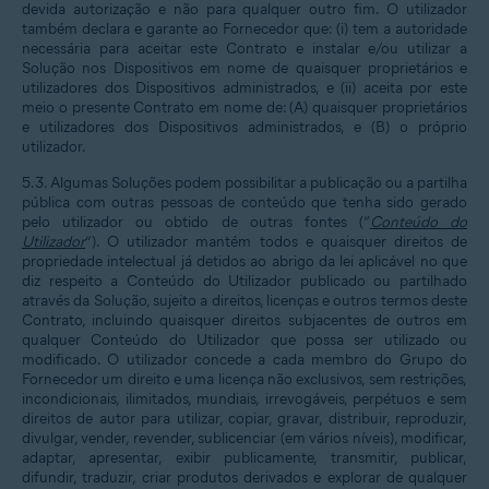
devida autorização e não para qualquer outro fim. O utilizador
também declara e garante ao Fornecedor que: (i) tem a autoridade
necessária para aceitar este Contrato e instalar e/ou utilizar a
Solução nos Dispositivos em nome de quaisquer proprietários e
utilizadores dos Dispositivos administrados, e (ii) aceita por este
meio o presente Contrato em nome de: (A) quaisquer proprietários
e utilizadores dos Dispositivos administrados, e (B) o próprio
utilizador.
5.3. Algumas Soluções podem possibilitar a publicação ou a partilha
pública com outras pessoas de conteúdo que tenha sido gerado
pelo utilizador ou obtido de outras fontes (“
Conteúdo do
Utilizador
”). O utilizador mantém todos e quaisquer direitos de
propriedade intelectual já detidos ao abrigo da lei aplicável no que
diz respeito a Conteúdo do Utilizador publicado ou partilhado
através da Solução, sujeito a direitos, licenças e outros termos deste
Contrato, incluindo quaisquer direitos subjacentes de outros em
qualquer Conteúdo do Utilizador que possa ser utilizado ou
modificado. O utilizador concede a cada membro do Grupo do
Fornecedor um direito e uma licença não exclusivos, sem restrições,
incondicionais, ilimitados, mundiais, irrevogáveis, perpétuos e sem
direitos de autor para utilizar, copiar, gravar, distribuir, reproduzir,
divulgar, vender, revender, sublicenciar (em vários níveis), modificar,
adaptar, apresentar, exibir publicamente, transmitir, publicar,
difundir, traduzir, criar produtos derivados e explorar de qualquer