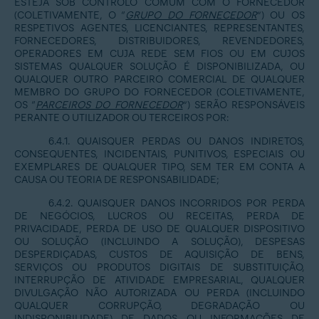
ESTEJA SOB CONTROLO COMUM COM O FORNECEDOR
(COLETIVAMENTE, O “
GRUPO DO FORNECEDOR
”) OU OS
RESPETIVOS AGENTES, LICENCIANTES, REPRESENTANTES,
FORNECEDORES, DISTRIBUIDORES, REVENDEDORES,
OPERADORES EM CUJA REDE SEM FIOS OU EM CUJOS
SISTEMAS QUALQUER SOLUÇÃO É DISPONIBILIZADA, OU
QUALQUER OUTRO PARCEIRO COMERCIAL DE QUALQUER
MEMBRO DO GRUPO DO FORNECEDOR (COLETIVAMENTE,
OS “
PARCEIROS DO FORNECEDOR
”) SERÃO RESPONSÁVEIS
PERANTE O UTILIZADOR OU TERCEIROS POR:
6.4.1. QUAISQUER PERDAS OU DANOS INDIRETOS,
CONSEQUENTES, INCIDENTAIS, PUNITIVOS, ESPECIAIS OU
EXEMPLARES DE QUALQUER TIPO, SEM TER EM CONTA A
CAUSA OU TEORIA DE RESPONSABILIDADE;
6.4.2. QUAISQUER DANOS INCORRIDOS POR PERDA
DE NEGÓCIOS, LUCROS OU RECEITAS, PERDA DE
PRIVACIDADE, PERDA DE USO DE QUALQUER DISPOSITIVO
OU SOLUÇÃO (INCLUINDO A SOLUÇÃO), DESPESAS
DESPERDIÇADAS, CUSTOS DE AQUISIÇÃO DE BENS,
SERVIÇOS OU PRODUTOS DIGITAIS DE SUBSTITUIÇÃO,
INTERRUPÇÃO DE ATIVIDADE EMPRESARIAL, QUALQUER
DIVULGAÇÃO NÃO AUTORIZADA OU PERDA (INCLUINDO
QUALQUER CORRUPÇÃO, DEGRADAÇÃO OU
INDISPONIBILIDADE) DE DADOS OU INFORMAÇÕES DE