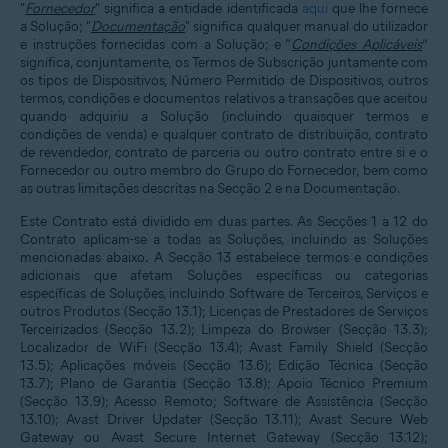
"
Fornecedor
" significa a entidade identificada
aqui
que lhe fornece
a Solução; "
Documentação
" significa qualquer manual do utilizador
e instruções fornecidas com a Solução; e “
Condições Aplicáveis
”
significa, conjuntamente, os Termos de Subscrição juntamente com
os tipos de Dispositivos, Número Permitido de Dispositivos, outros
termos, condições e documentos relativos a transações que aceitou
quando adquiriu a Solução (incluindo quaisquer termos e
condições de venda) e qualquer contrato de distribuição, contrato
de revendedor, contrato de parceria ou outro contrato entre si e o
Fornecedor ou outro membro do Grupo do Fornecedor, bem como
as outras limitações descritas na Secção 2 e na Documentação.
Este Contrato está dividido em duas partes. As Secções 1 a 12 do
Contrato aplicam-se a todas as Soluções, incluindo as Soluções
mencionadas abaixo. A Secção 13 estabelece termos e condições
adicionais que afetam Soluções específicas ou categorias
específicas de Soluções, incluindo Software de Terceiros, Serviços e
outros Produtos (Secção 13.1); Licenças de Prestadores de Serviços
Terceirizados (Secção 13.2); Limpeza do Browser (Secção 13.3);
Localizador de WiFi (Secção 13.4); Avast Family Shield (Secção
13.5); Aplicações móveis (Secção 13.6); Edição Técnica (Secção
13.7); Plano de Garantia (Secção 13.8); Apoio Técnico Premium
(Secção 13.9); Acesso Remoto; Software de Assistência (Secção
13.10); Avast Driver Updater (Secção 13.11); Avast Secure Web
Gateway ou Avast Secure Internet Gateway (Secção 13.12);