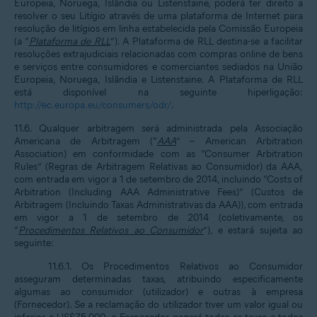
Europeia, Noruega, Islândia ou Listenstaine, poderá ter direito a
resolver o seu Litígio através de uma plataforma de Internet para
resolução de litígios em linha estabelecida pela Comissão Europeia
(a “
Plataforma de RLL
”). A Plataforma de RLL destina-se a facilitar
resoluções extrajudiciais relacionadas com compras online de bens
e serviços entre consumidores e comerciantes sediados na União
Europeia, Noruega, Islândia e Listenstaine. A Plataforma de RLL
está disponível na seguinte hiperligação:
http://ec.europa.eu/consumers/odr/
.
11.6. Qualquer arbitragem será administrada pela Associação
Americana de Arbitragem (“
AAA
” – American Arbitration
Association) em conformidade com as “Consumer Arbitration
Rules” (Regras de Arbitragem Relativas ao Consumidor) da AAA,
com entrada em vigor a 1 de setembro de 2014, incluindo “Costs of
Arbitration (Including AAA Administrative Fees)” (Custos de
Arbitragem (Incluindo Taxas Administrativas da AAA)), com entrada
em vigor a 1 de setembro de 2014 (coletivamente, os
“
Procedimentos Relativos ao Consumidor
”), e estará sujeita ao
seguinte:
11.6.1. Os Procedimentos Relativos ao Consumidor
asseguram determinadas taxas, atribuindo especificamente
algumas ao consumidor (utilizador) e outras à empresa
(Fornecedor). Se a reclamação do utilizador tiver um valor igual ou