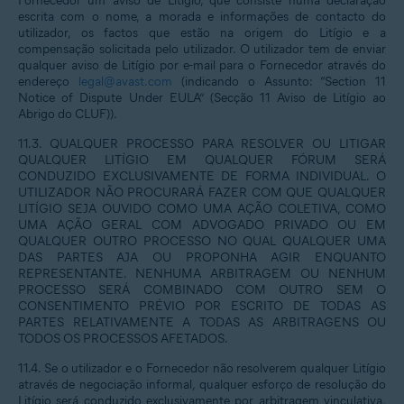
Fornecedor um aviso de Litígio, que consiste numa declaração
escrita com o nome, a morada e informações de contacto do
utilizador, os factos que estão na origem do Litígio e a
compensação solicitada pelo utilizador. O utilizador tem de enviar
qualquer aviso de Litígio por e-mail para o Fornecedor através do
endereço
legal@avast.com
(indicando o Assunto: “Section 11
Notice of Dispute Under EULA” (Secção 11 Aviso de Litígio ao
Abrigo do CLUF)).
11.3. QUALQUER PROCESSO PARA RESOLVER OU LITIGAR
QUALQUER LITÍGIO EM QUALQUER FÓRUM SERÁ
CONDUZIDO EXCLUSIVAMENTE DE FORMA INDIVIDUAL. O
UTILIZADOR NÃO PROCURARÁ FAZER COM QUE QUALQUER
LITÍGIO SEJA OUVIDO COMO UMA AÇÃO COLETIVA, COMO
UMA AÇÃO GERAL COM ADVOGADO PRIVADO OU EM
QUALQUER OUTRO PROCESSO NO QUAL QUALQUER UMA
DAS PARTES AJA OU PROPONHA AGIR ENQUANTO
REPRESENTANTE. NENHUMA ARBITRAGEM OU NENHUM
PROCESSO SERÁ COMBINADO COM OUTRO SEM O
CONSENTIMENTO PRÉVIO POR ESCRITO DE TODAS AS
PARTES RELATIVAMENTE A TODAS AS ARBITRAGENS OU
TODOS OS PROCESSOS AFETADOS.
11.4. Se o utilizador e o Fornecedor não resolverem qualquer Litígio
através de negociação informal, qualquer esforço de resolução do
Litígio será conduzido exclusivamente por arbitragem vinculativa,