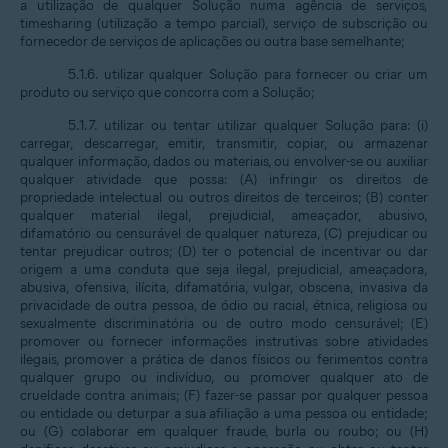
a utilização de qualquer Solução numa agência de serviços,
timesharing (utilização a tempo parcial), serviço de subscrição ou
fornecedor de serviços de aplicações ou outra base semelhante;
5.1.6. utilizar qualquer Solução para fornecer ou criar um
produto ou serviço que concorra com a Solução;
5.1.7. utilizar ou tentar utilizar qualquer Solução para: (i)
carregar, descarregar, emitir, transmitir, copiar, ou armazenar
qualquer informação, dados ou materiais, ou envolver-se ou auxiliar
qualquer atividade que possa: (A) infringir os direitos de
propriedade intelectual ou outros direitos de terceiros; (B) conter
qualquer material ilegal, prejudicial, ameaçador, abusivo,
difamatório ou censurável de qualquer natureza, (C) prejudicar ou
tentar prejudicar outros; (D) ter o potencial de incentivar ou dar
origem a uma conduta que seja ilegal, prejudicial, ameaçadora,
abusiva, ofensiva, ilícita, difamatória, vulgar, obscena, invasiva da
privacidade de outra pessoa, de ódio ou racial, étnica, religiosa ou
sexualmente discriminatória ou de outro modo censurável; (E)
promover ou fornecer informações instrutivas sobre atividades
ilegais, promover a prática de danos físicos ou ferimentos contra
qualquer grupo ou indivíduo, ou promover qualquer ato de
crueldade contra animais; (F) fazer-se passar por qualquer pessoa
ou entidade ou deturpar a sua afiliação a uma pessoa ou entidade;
ou (G) colaborar em qualquer fraude, burla ou roubo; ou (H)