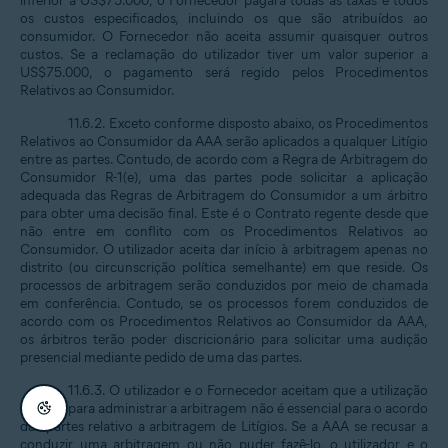
inferior a US$75.000, o Fornecedor pagará todas as taxas e todos
os custos especificados, incluindo os que são atribuídos ao
consumidor. O Fornecedor não aceita assumir quaisquer outros
custos. Se a reclamação do utilizador tiver um valor superior a
US$75.000, o pagamento será regido pelos Procedimentos
Relativos ao Consumidor.
11.6.2. Exceto conforme disposto abaixo, os Procedimentos
Relativos ao Consumidor da AAA serão aplicados a qualquer Litígio
entre as partes. Contudo, de acordo com a Regra de Arbitragem do
Consumidor R-1(e), uma das partes pode solicitar a aplicação
adequada das Regras de Arbitragem do Consumidor a um árbitro
para obter uma decisão final. Este é o Contrato regente desde que
não entre em conflito com os Procedimentos Relativos ao
Consumidor. O utilizador aceita dar início à arbitragem apenas no
distrito (ou circunscrição política semelhante) em que reside. Os
processos de arbitragem serão conduzidos por meio de chamada
em conferência. Contudo, se os processos forem conduzidos de
acordo com os Procedimentos Relativos ao Consumidor da AAA,
os árbitros terão poder discricionário para solicitar uma audição
presencial mediante pedido de uma das partes.
11.6.3. O utilizador e o Fornecedor aceitam que a utilização
da AAA para administrar a arbitragem não é essencial para o acordo
das partes relativo a arbitragem de Litígios. Se a AAA se recusar a
conduzir uma arbitragem ou não puder fazê-lo, o utilizador e o