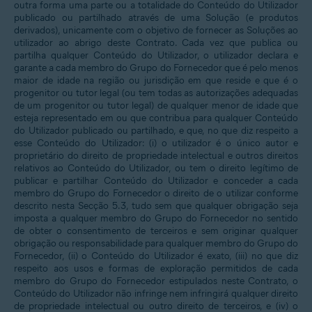
outra forma uma parte ou a totalidade do Conteúdo do Utilizador
publicado ou partilhado através de uma Solução (e produtos
derivados), unicamente com o objetivo de fornecer as Soluções ao
utilizador ao abrigo deste Contrato. Cada vez que publica ou
partilha qualquer Conteúdo do Utilizador, o utilizador declara e
garante a cada membro do Grupo do Fornecedor que é pelo menos
maior de idade na região ou jurisdição em que reside e que é o
progenitor ou tutor legal (ou tem todas as autorizações adequadas
de um progenitor ou tutor legal) de qualquer menor de idade que
esteja representado em ou que contribua para qualquer Conteúdo
do Utilizador publicado ou partilhado, e que, no que diz respeito a
esse Conteúdo do Utilizador: (i) o utilizador é o único autor e
proprietário do direito de propriedade intelectual e outros direitos
relativos ao Conteúdo do Utilizador, ou tem o direito legítimo de
publicar e partilhar Conteúdo do Utilizador e conceder a cada
membro do Grupo do Fornecedor o direito de o utilizar conforme
descrito nesta Secção 5.3, tudo sem que qualquer obrigação seja
imposta a qualquer membro do Grupo do Fornecedor no sentido
de obter o consentimento de terceiros e sem originar qualquer
obrigação ou responsabilidade para qualquer membro do Grupo do
Fornecedor, (ii) o Conteúdo do Utilizador é exato, (iii) no que diz
respeito aos usos e formas de exploração permitidos de cada
membro do Grupo do Fornecedor estipulados neste Contrato, o
Conteúdo do Utilizador não infringe nem infringirá qualquer direito
de propriedade intelectual ou outro direito de terceiros, e (iv) o