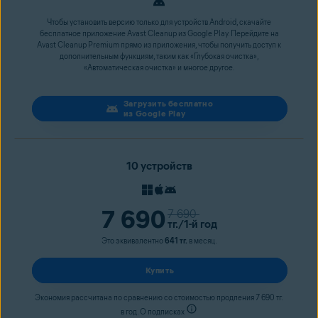
Чтобы установить версию только для устройств Android, скачайте
бесплатное приложение Avast Cleanup из Google Play. Перейдите на
Avast Cleanup Premium прямо из приложения, чтобы получить доступ к
дополнительным функциям, таким как «Глубокая очистка»,
«Автоматическая очистка» и многое другое.
Загрузить бесплатно
из Google Play
10 устройств
7 690
7 690
тг.
/1-й год
Это эквивалентно
641 тг.
в месяц.
Купить
Экономия рассчитана по сравнению со стоимостью продления 7 690 тг.
в год. О подписках