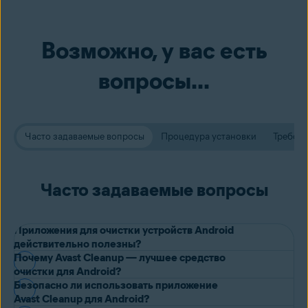
Возможно, у вас есть
вопросы...
Часто задаваемые вопросы
Процедура установки
Требова
Часто задаваемые вопросы
Приложения для очистки устройств Android
действительно полезны?
Почему Avast Cleanup — лучшее средство
Да, работают.
очистки для Android?
Приложение для очистки на телефоне или планшете Android
Безопасно ли использовать приложение
Avast Cleanup для Android — одно из лучших приложений для
Avast Cleanup для Android?
при запуске сканирует устройство на наличие программ и