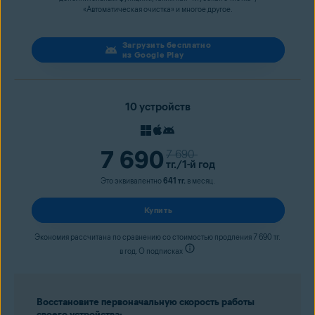
«Автоматическая очистка» и многое другое.
Загрузить бесплатно
из Google Play
10 устройств
7 690
7 690
тг.
/1-й год
Это эквивалентно
641 тг.
в месяц.
Купить
Экономия рассчитана по сравнению со стоимостью продления 7 690 тг.
в год. О подписках
Восстановите первоначальную скорость работы
своего устройства: