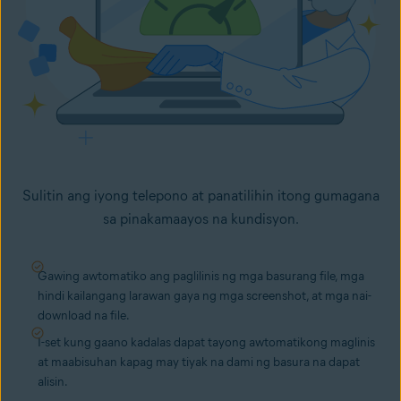
Sulitin ang iyong telepono at panatilihin itong gumagana
sa pinakamaayos na kundisyon.
Gawing awtomatiko ang paglilinis ng mga basurang file, mga
hindi kailangang larawan gaya ng mga screenshot, at mga nai-
download na file.
I-set kung gaano kadalas dapat tayong awtomatikong maglinis
at maabisuhan kapag may tiyak na dami ng basura na dapat
alisin.