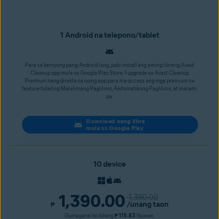
1 Android na telepono/tablet
Para sa bersyong pang-Android lang, paki-install ang aming libreng Avast
Cleanup app mula sa Google Play Store. I-upgrade sa Avast Cleanup
Premium nang direkta sa iyong app para ma-access ang mga premium na
feature tulad ng Malalimang Paglilinis, Awtomatikong Paglilinis, at marami
pa.
Download nang libre
mula ss Google Play
10 device
1,390.00
1,390.00
/unang taon
₱
Gumagana ito bilang
₱ 115.83
/buwan.