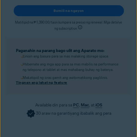
Bumili na ngayon
Matitipid na ₱ 1,390.00/taon kumpara sa presyo ng renewal. Mga detalye
ng subscription
Paganahin na parang bago ulit ang Aparato mo:
Linisin ang basura para sa mas malaking storage space.
I-hibernate ang mga app para sa mas mabilis na performance
ng telepono at tablet at mas mahabang buhay ng baterya.
Makatipid ng oras gamit ang awtomatikong paglilinis.
Tingnan ang lahat ng feature
Available din para sa
PC
,
Mac
, at
iOS
30 araw na garantiyang ibabalik ang pera