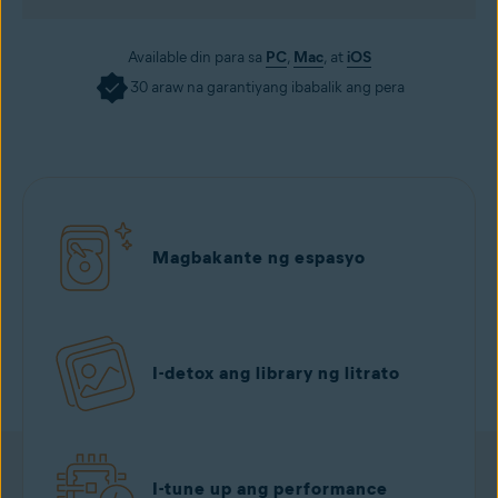
Available din para sa
PC
,
Mac
, at
iOS
30 araw na garantiyang ibabalik ang pera
Magbakante ng espasyo
I-detox ang library ng litrato
I-tune up ang performance