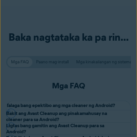
Baka nagtataka ka pa rin...
Mga FAQ
Paano mag-install
Mga kinakailangan ng sistema
Mga FAQ
Talaga bang epektibo ang mga cleaner ng Android?
Bakit ang Avast Cleanup ang pinakamahusay na
Oo, epektibo ang mga cleaner app ng Android.
cleaner para sa Android?
Kapag ppinapagana mo ang Android cleaner, sa iyong Android
Ligtas bang gamitin ang Avast Cleanup para sa
Ang Avast Cleanup para sa Android ang isa sa pinakamahuhusay na
Android?
phone man o tablet, ini-scan nito ang iyong device para sa mga