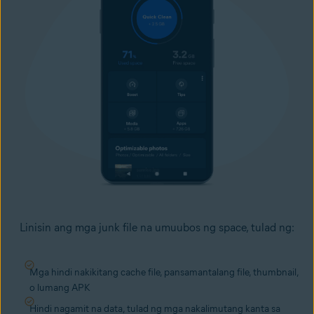
Linisin ang mga junk file na umuubos ng space
, tulad ng:
Mga hindi nakikitang cache file, pansamantalang file, thumbnail,
o lumang APK
Hindi nagamit na data, tulad ng mga nakalimutang kanta sa