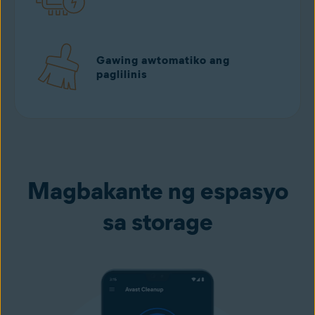
Gawing awtomatiko ang
paglilinis
I-download nang libre
mula sa Google play
Magbakante ng espasyo
sa storage