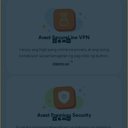
suriin ang mas malalaking file tulad ng mga larawan at video.
Makakatulong ang aming app na magrekomenda kung aling mga
file ang aalisin o ipapadala sa cloud storage para sa pag-iingat.
Avast SecureLine VPN
I-enjoy ang higit pang online na privacy, at ang iyong
koneksyon sa pamamagitan ng pag-click ng button.
Alamin pa
Avast Premium Security
Kumuha ng komprehensibong proteksyon ng antivirus,