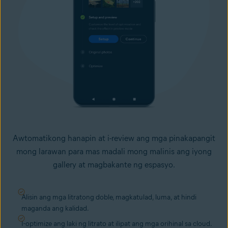
Awtomatikong hanapin at i-review ang mga pinakapangit
mong larawan para mas madali mong malinis ang iyong
gallery at magbakante ng espasyo.
Alisin ang mga litratong doble, magkatulad, luma, at hindi
maganda ang kalidad.
I-optimize ang laki ng litrato at ilipat ang mga orihinal sa cloud.