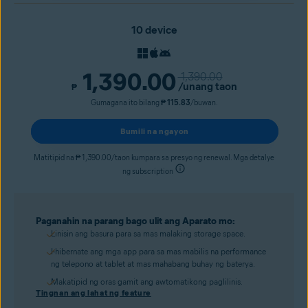
10 device
1,390.00
1,390.00
/unang taon
₱
Gumagana ito bilang
₱ 115.83
/buwan.
Bumili na ngayon
Matitipid na ₱ 1,390.00/taon kumpara sa presyo ng renewal. Mga detalye
ng subscription
Paganahin na parang bago ulit ang Aparato mo:
Linisin ang basura para sa mas malaking storage space.
I-hibernate ang mga app para sa mas mabilis na performance
ng telepono at tablet at mas mahabang buhay ng baterya.
Makatipid ng oras gamit ang awtomatikong paglilinis.
Tingnan ang lahat ng feature