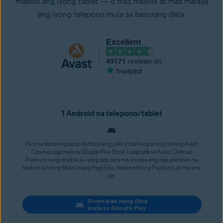
mabilis ang iyong tablet — o mas malinis at mas malaya
ang iyong telepono mula sa basurang data.
Excellent
45171
reviews on
1 Android na telepono/tablet
Para sa bersyong pang-Android lang, paki-install ang aming libreng Avast
Cleanup app mula sa Google Play Store. I-upgrade sa Avast Cleanup
Premium nang direkta sa iyong app para ma-access ang mga premium na
feature tulad ng Malalimang Paglilinis, Awtomatikong Paglilinis, at marami
pa.
Download nang libre
mula ss Google Play