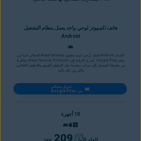
هاتف/كمبيوتر لوحي واحد يعمل بنظام التشغيل
Android
لإصدار Android فقط، يُرجى تثبيت تطبيق Avast Cleanup المجاني لدينا من
متجر Google Play. أسرع بالترقية إلى Avast Cleanup Premium مباشرةً
من تطبيقك للوصول إلى ميزات متقدمة مثل التنظيف العميق والتنظيف التلقائي،
وأكثر من ذلك بكثير.
تنزيل مجاني
من Google Play
10 أجهزة
209
209
/العام الأول
SAR