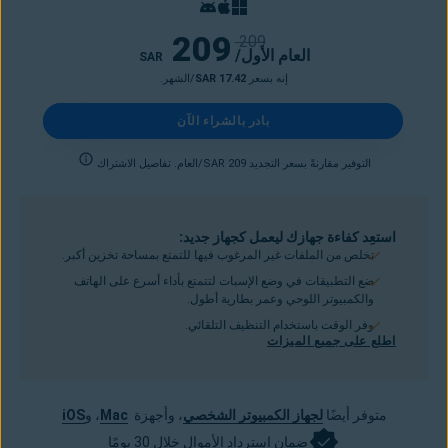
209
209
/العام الأول
SAR
إنه بسعر
SAR 17.42
/الشهر.
بادر بالشراء الآن
التوفير مقارنةً بسعر التجديد SAR 209/العام. تفاصيل الاشتراك
استعِد كفاءة جهازك ليعمل كجهاز جديد:
تخلص من الملفات غير المرغوب فيها للتمتع بمساحة تخزين أكبر.
ضع التطبيقات في وضع الإسبات لتتمتع بأداء أسرع على الهاتف
والكمبيوتر اللوحي وعمر بطارية أطول.
وفر الوقت باستخدام التنظيف التلقائي.
اطلع على جميع الميزات
متوفر أيضًا
لجهاز الكمبيوتر الشخصي
، وأجهزة
Mac
، و
iOS
ضمان استرداد الأموال خلال 30 يومًا