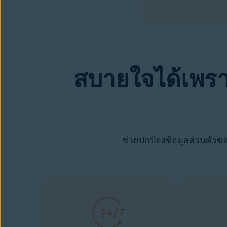
สบายใจได้เพร
Avast BreachGuard
รับตอนนี้
ช่วยปกป้องข้อมูลส่วนตัวข