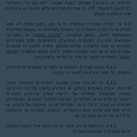
"לניסיון" או כ"בטא") מסופק "כמות שהוא", "יחד עם כל התקלות"
ו"בהתאם לזמינות", ללא כל אחריות מכל סוג וללא תמיכה או שירותים
אחרים מטעם הספק.
6.4. עד למידה המרבית המותרת על פי חוק, בשום מקרה לא ישאו
הספק או כל חברה השולטת בו, נמצאת בשליטתו או נמצאת בשליטתו
המשותפת (להלן, באופן קולקטיבי, "
קבוצת הספק
") או הסוכנים,
המורשים, הנציגים, הספקים, המפיצים, המשווקים, ספקי השירותים
האלחוטיים שעל הרשתות שלהם מסופק פתרון כלשהו או שותפים
עסקיים אחרים של חבר בקבוצת הספק, (להלן, באופן קולקטיבי "
שותפי
הספק
") באחריות כלפיך או כלפי צד שלישי כלשהו בגין:
6.4.1. נזקים עקיפים, תוצאתיים, מקריים, עונשיים או מיוחדים
כלשהם, בלי קשר לגורם או לתאוריית החבות;
6.4.2. כל נזק בגין אובדן עסקים, רווחים או הכנסות, אובדן
פרטיות, אובדן השימוש בהתקן או בפתרון כלשהו (לרבות הפתרון),
הוצאה מבוזבזת, העלויות של רכישת טובין, שירותים ומוצרים
דיגיטליים חליפיים או תחליפיים, הפרעות למהלך העסקים, חשיפה לא
מורשית או אובדן (כולל הרס, השחתה או אי זמינות) של נתונים או
מידע מכל סוג שהוא (אם ההפסדים, הנזקים, העלויות או ההוצאות
הנ"ל הם ישירים או עקיפים); או
6.4.3. כל הפסד או נזק ממוני או לא ממוני אחר הנובע מהסכם
זה או מהפתרון שסופק בכפוף לו;