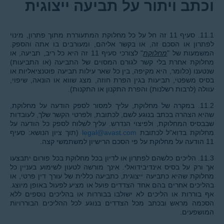
וכתב ויתור על תביעה ייצוגית
11.1. סעיף 11 זה חל על כל מחלוקת המתעוררת מתוך פתרון, מינוי
לפתרון או הסכם זה, או בקשר אליהם, ומעורבים בו אתה והספק.
המשמעות של "
מחלוקת
" לצורכי סעיף 11 זה היא כל ריב, תביעה, או
מחלוקת אחרת בלי קשר לגורם המסוים של התביעה (או התביעות)
שנטענו (כלומר, היא מקיפה, בין כל שאר עילות תביעה פוטנציאליות או
בסיס משפטי, תביעות בגין הפרת חוזה, מצג שווא או הונאה, שיפוי,
עוולה (לרבות רשלנות) והפרת התקנון או התקנות).
11.2. במקרה של מחלוקת, עליך למסור לספק הודעה על מחלוקת,
שהיא הצהרה בכתב בנוגע לשם, לכתובת, ולפרטי הקשר שלך, לעובדות
שבבסיס המחלוקת, ולפיצוי הנדרש. עליך לשלוח לספק כל הודעה על
מחלוקת בדוא"ל לכתובת
legal@avast.com
(תוך ציון הנושא: סעיף
11 הודעה על מחלוקת על פי הסכם הרישיון למשתמשי קצה.
11.3. הליכים כלשהם לפתרון או לדיון בכל מחלוקת בכל פורום יתבצעו
אך ורק על בסיס אינדיבידואלי. אינך מורשה לטעון לשימוע בעניין כל
מחלוקת שהיא כתביעה ייצוגית, כתביעה כללית של עורך דין פרטי, או
בהליכים אחרים בהם אחד הצדדים פועל או מציע לפעול באופן מיוצג.
אף בוררות או הליכים לא ישולבו בבוררות או בהליכים נוספים ללא
הסכמה מראש ובכתב מכל הצדדים בנוגע לכל ההליכים הבוררויות
המושפעים.