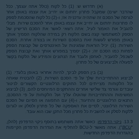
(א) תדרוש ש: (1) כל לקוח (כולל אתה עצמך, ככל
שהדבר ישים) שמקבל פתרון יחתום או יחייב את עצמו באופן אחר
לגרסה של הסכם זה שתהיה עדכנית אז; ו-(2) כל לקוח שהסכמת לספק
לו פתרונות יחתום או יחייב את עצמו באופן אחר להסכם שירות. מבלי
להגביל את האמור לעיל, אתה רשאי לאשר את הסכם הרישיון של
הספק למשתמשי קצה בשם הלקוח רק במידה שהלקוח הסמיך אותך
באופן מפורש לעשות זאת בהסכם השירות או בצורה אחרת. הסכם
השירות: (1) יכיל הוראות שמגינות על האינטרסים של קבוצת הספק
לפחות כמו הסכם זה; ו-(2) יסמיך במפורש אותך ואת קבוצת הספק
לשכפל, להעביר, לאחסן ולעבד את הנתונים והמידע של הלקוח בקשר
לפעולה ולביצועים של כל פתרון.
(ב) בין הספק לבינך, להיות אחראי באופן בלעדי: (1)
לביצוע ההתחייבויות שלך על פי הסכם השירות, (2) להבטיח שאתה
וכל הלקוחות מצייתים לכל החוקים הרלוונטיים הקשורים לניטור
עובדים וגורמי צד שלישי אחרים וההתקנים המיוחסים להם, (3) לביצוע
המשימות וההתחייבויות שהוטלו עליך ועל הלקוחות על פי ההסכם,
התנאים הרלוונטיים והתיעוד; ו-(4) עם התפוגה או הסיום של הסכם
השירות הרלוונטי, לסיים את האספקה של כל פתרון ולסלק או לגרום
ללקוח לסלק או להשבית כל פתרון מכל התקן שבו הוא עובד.
13.3.
ניקוי הדפדפן
. כאשר אתה משתמש בתוסף ניקוי הדפדפן (להלן,
"
BCU
"), אתה מאשר ל-BCU להחליף את הגדרות הדפדפן הקיימות
בהגדרות הדפדפן החדשות.