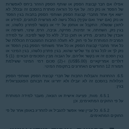
אפילו אם חבר קבוצת הספק או שותף הספק הוזהר ביחס לאפשרות
של הפסד או נזק כזה. על אף כל הוראה סותרת בהסכם זה ובכלל, לא
יישא אף אחד מחברי קבוצת הספק ושותפי הספק בחבות בגין הפסד
או נזק (אם ישיר ואם עקיף) בגלל גישה לא מורשית לנתונים, למידע או
לתוכן שנשלח, התקבל או אוחסן על ידי או בקשר לפתרון כלשהו, או
בגין נזק, השחתה, אי זמינות, מחיקה, גניבה, הרס, שינוי, חשיפה או
אובדן של נתונים, מידע או תוכן כנ"ל, ללא כל קשר לסיבה. עד למידה
המרבית המותרת על פי חוק, לא תעלה החבות המצטברת הכוללת של
כל אחד מחברי קבוצת הספק או כל אחד משותפי הספק בגין הפסד או
נזק לך או לכל גורם צד שלישי שהוא, בגין פתרון כלשהו, בגין המינוי או
בגין הסכם זה או בקשר אליהם, על הגבוה מבין הסכומים הבאים: (1) 5
דולרים אמריקאיים (US$5.00) ו-(2) סכום דמי המינוי ששילמת
תמורת 12 החודשים האחרונים בתקופת המינוי.
6.5. ההחרגות והגבלות החבות של חברי קבוצת הספק ושותפי הספק
הכלולות בהסכם זה לא יגבילו ולא יחריגו את חבותם הפוטנציאלית
בגין:
6.5.1. מוות, פציעה אישית או הונאה, מעבר למידה המותרת
על פי החוקים המתאימים; וכן
6.5.2. כל עניין שאי אפשר להגביל או להחריג באופן אחר על פי
החוקים המתאימים.