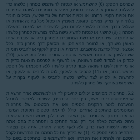
שפרסם הספק; (8) להשתמש או לנסות להשתמש בפתרון כלשהו כדי
להעלות, לאחסן או להעביר נתונים, מידע או חומרים כלשהם המפרים
את זכויות הקניין הרוחני או זכויות אחרות של צד שלישי; מכילים חומר
בלתי חוקי, מזיק, מאיים, פוגעני, משמיץ או פסול מכל בחינה אחרת; או
שעלול בדרך אחרת כלשהי לגרום נזק, להשבית או לפגום בפעולת
הפתרון; (9) להשיג או לנסות להשיג גישה בלתי מורשית לפתרון כלשהו
או לתוכנה, שירותים או רשת המחוברת לפתרון כזה או עובדת איתו
באופן משותף, או לחומר המאוחסן או מסופק דרך פתרון כזה, בכל
אמצעי, כולל פריצת מחשבים, תרמית או ניסיון לעקוף או להביס חומות
אש כלשהן או הגנות ואמצעי אבטחה אחרים מכל סוג שהוא; (10)
לבדוק או למדוד לשם השוואה, או לחשוף או לפרסם תוצאות בדיקות
או מדידות לשם השוואה עבור פתרון כלשהו ללא הסכמתו של הספק
מראש בכתב; או (11) להביס או לעקוף, לנסות להביס או לעקוף, או
להרשות או לסייע לצד שלישי כלשהו להביס או לעקוף בקרות על
השימוש בעותקיו של פתרון כלשהו.
5.2. פתרונות מסוימים יכולים להעניק לך או למשתמש אחר הרשאות
אדמיניסטרטיביות אשר, בין יתר הדברים, עשויות לאפשר למנהל
המערכת לנטר התקנים נוספים ו/או את הסטטוס של פתרונות
המוטמעים בהתקנים אחרים, כולל לדוגמה סטטוס תקופת המינוי,
הודעות פתרון ועדכונים. הנך מצהיר וערב לכך שתשתמש בהרשאות
ניהול מערכת כאלה אך ורק עבור ההתקנים והפתרונות בהם אתה
מורשה לעשות זאת כדין, ולא לאף מטרה אחרת. אתה גם מצהיר
ומתחייב בפני הספק כי: (1) יש בידיך את כל הסמכויות הנדרשות לקבל
הסכם זה ולהתקין את הפתרון ו/או להשתמש בו בהתקנים בשם כל