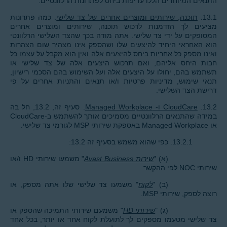
התנאים המיוחדים הללו עדיפות ביחס לפתרונות הרלוונטיים.
13.1.
תוכנה, שירותים ומוצרים אחרים של צד שלישי
. כמה פתרונות
מציעים לך הזדמנות לרכוש תוכנה, שירותים ומוצרים אחרים
המסופקים על ידי צד שלישי. אתה מודה בכך שהצד השלישי הרלוונטי
הוא האחראי היחיד להיצעים שלו ושהספק אינו מצהיר שום הצהרות
ואינו מספק כל אחריות ביחס להיצעים אלה ואין הוא מקבל על עצמו כל
חבות היחס אליהם, ואם תרכוש היצעים אלה של צד שלישי או
תשתמש בהם, יחולו על היצעים אלה ועל השימוש בהם הסכמי רישיון,
תנאי שימוש, מדיניות פרטיות ו/או תנאים והתניות אחרים על פי
דרישת הצד השלישי.
13.2.
CloudCare ו- Managed Workplace
. סעיף זה, 13.2, חל בה
במידה שהתנאים הרלוונטיים מסמיכים אותך להשתמש ב-CloudCare
או Managed Workplace באספקת שירותי MSP לגורמי צד שלישי.
13.2.1. כפי שהוא משמש בסעיף זה 13.2:
(א) "
שירות Avast Business‏
" משמעו שירותי HD ו/או
שירותי NOC לפי ההקשר.
(ב) "
לקוח
" משמעו צד שלישי שלו אתה מספק, או
רוצה לספק, שירותי MSP.
(ג) "
שירותי HD
" משמעם שירותי התמיכה שהספק או
צד שלישי מטעמו מספקים לך לתועלת לקוח אחד או יותר, בכל אחד