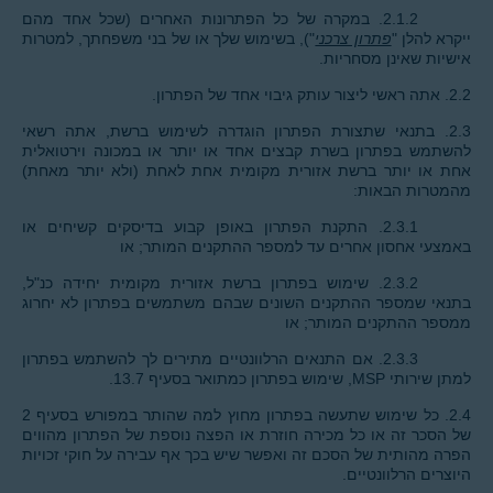
2.1.2. במקרה של כל הפתרונות האחרים (שכל אחד מהם
ייקרא להלן "
פתרון צרכני
"), בשימוש שלך או של בני משפחתך, למטרות
אישיות שאינן מסחריות.
2.2. אתה ראשי ליצור עותק גיבוי אחד של הפתרון.
2.3. בתנאי שתצורת הפתרון הוגדרה לשימוש ברשת, אתה רשאי
להשתמש בפתרון בשרת קבצים אחד או יותר או במכונה וירטואלית
אחת או יותר ברשת אזורית מקומית אחת לאחת (ולא יותר מאחת)
מהמטרות הבאות:
2.3.1. התקנת הפתרון באופן קבוע בדיסקים קשיחים או
באמצעי אחסון אחרים עד למספר ההתקנים המותר; או
2.3.2. שימוש בפתרון ברשת אזורית מקומית יחידה כנ"ל,
בתנאי שמספר ההתקנים השונים שבהם משתמשים בפתרון לא יחרוג
ממספר ההתקנים המותר; או
2.3.3. אם התנאים הרלוונטיים מתירים לך להשתמש בפתרון
למתן שירותי MSP, שימוש בפתרון כמתואר בסעיף 13.7.
2.4. כל שימוש שתעשה בפתרון מחוץ למה שהותר במפורש בסעיף 2
של הסכר זה או כל מכירה חוזרת או הפצה נוספת של הפתרון מהווים
הפרה מהותית של הסכם זה ואפשר שיש בכך אף עבירה על חוקי זכויות
היוצרים הרלוונטיים.