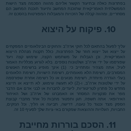
בפתרונות כאלה ובתיעוד הקשור אליהם מהווה הסכמה מצד הישות
הממשלתית האמריקאית שתוכנת המחשב ותיעוד תוכנת המחשב הם
מסחריים, ומהווה קבלה של הזכויות והמגבלות המפורטות בהסכם זה.
10.
פיקוח על היצוא
עליך לפעול בהתאם לכל חוקי ארה"ב והחוקים הבינלאומיים המפקחים
על ייצוא ועל ייצוא חוזר של הפתרונות, כולל תקנות מנהלת הייצוא
האמריקאית, וכן הגבלות על משתמש הקצה, שימוש קצה ויעד
שפורסמו על ידי ארה"ב ושלטונות נוספים. בלא לגרוע מכלליות האמור
לעיל, אתה מצהיר ומתחייב כי: (1) אינך מופיע ברשימת האנשים
המסורבים, רשימת הלא מאומתים, רשימת הישויות, רשימת הלאומים
בעלי הגדרה מיוחדת, רשימת מנועים או כל רשימה אחרת שפורסמה
על ידי שלטונות ארה"ב, ו-(2) לא תעשה שימוש, לא תייצא או תייצא
מחדש כל פתרון לטריטוריות, ליעדים, לחברות או לבני אדם אם הדבר
מפר את סנקציות המסחר או האמברגו של ארה"ב ושל האיחוד
האירופאי. אתה תשפה, תגן ותפטור מחבות כל אחד מחברי קבוצת
הספק מצד וכנגד כל טענה, דרישה, תביעה או הליך, וכל הנזקים,
החבויות, העלויות וההוצאות שמקורם באי-ציות שלך לסעיף 10 זה.
11.
הסכם בוררות מחייבת