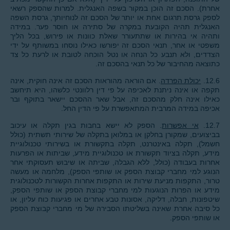
אחרת). הסכם זה הוכן במקור בשפה האנגלית. למרות שהספק רשאי
לספק גרסת תרגום אחת או יותר של הסכם זה לנוחיותך, גרסת השפה
האנגלית תהיה הקובעת במקרה של סתירה או חוסר פער. במידה
ותהיה אי בהירות או שתתעורר שאלת כוונות או פירוש, בכל הליך
משפטי או אחר, תנאי הסכם זה יפורשו כאילו נוסחו במשותף על ידי
הצדדים, ולא תנבע כל הנחה או נטל הוכחה לטובת או לרעת כל צד
כתוצאה מהחיבור של כל תנאי בהסכם זה.
12.6.
יכולת הפרדה
. אם הוראה מהוראות הסכם זה אינה חוקית, אינה
תקפה או אינה ניתנת לאכיפה על פי דין רלוונטי כלשהו, היא תיחשב
כאילו אינה חלק מהסכם זה, אבל שאר ההסכם יישאר בתוקף ובר
אכיפה במידה המרבית המתאפשרת על פי הדין החל.
12.7.
אי אפשרות
. הספק לא יישא בחבות בגין תקלה או עיכוב
בביצועים, שמקורן בחלקן או במלואן בתקלה של שירותי תשתית (כולל
חשמל), תקלה באינטרנט, תקלה בתקשורת או בשירותי טכנולוגיית
מידע, תקלה בציוד תקשורת או טכנולוגיית מידע, שביתות או הפרעות
אחרות בעבודה (כולל, ללא הגבלה, שביתה או שיבוש תעסוקתי אחר
הנוגע למי מחברי קבוצת הספק או שותפי הספק), מלחמה או מעשה
טרור, התקפות מניעת שירות או התקפות אחרות הקשורות לטכנולוגית
מידע או הפרות הנוגעות למי מחברי קבוצת הספק או שותפי הספק,
שיטפונות, חבלה, דליקה, אסונות טבע אחרים או פגיעות כוח עליון, או
כל סיבה אחרת שאינה בשליטתו הסבירה של מי מחברי קבוצת הספק
או שותפי הספק.