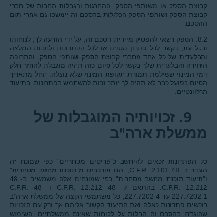
קבוצת הספק או משותפי הספק. ההחרגות והגבלות החבות של חברי
קבוצת הספק ושותפי הספק הכלולות בהסכם זה יימשכו גם אחרי תום
ההסכם.
8.2. הספק רשאי להפסיק מיידית הסכם זה, על ידי הודעה לך, לנוחותו
ובכל עת, בקשר לכל פתרון מסוים או לכל הפתרונות ולחבות המלאה
והבלעדית של כל אחד מחברי קבוצת הספק ושותפי הספק, והתרופה
היחידה והבלעדית שלך בקשר לכל סיום כזה תהיה מוגבלת להחזר חלק
דמי המינוי ששילמת תמורת תקופת המינוי שלא נוצלה. החל מתאריך
הסיום בפועל כבר לא תהיה לך יותר זכות להשתמש בפתרונות ובתיעוד
הרלוונטיים.
9.
זכויותיה המוגבלות של
ממשלת ארה"ב
כל הפתרונות זכאים להיחשב כ"פריטים מסחריים" כפי שמונח זה
הוגדר ב- 48 C.F.R. 2.101, והם מורכבים מ"תוכנת מחשב מסחרית"
ו"תיעוד תוכנת מחשב מסחרית" כפי שמונחים אלה משמשים ב- 48
C.F.R. 12.212. בהתאם ל- 48 C.F.R. 12.212 ו- 48 C.F.R.
227.7202-1 עד 227.7202-4, כל משתמשי הקצה של ממשלת ארה"ב
רוכשים פתרונות כאלה ואת התיעוד הקשור אליהם אך ורק עם הזכויות
שהוגדרו בהסכם זה החלות על לקוחות שאינם ממשלתיים. השימוש