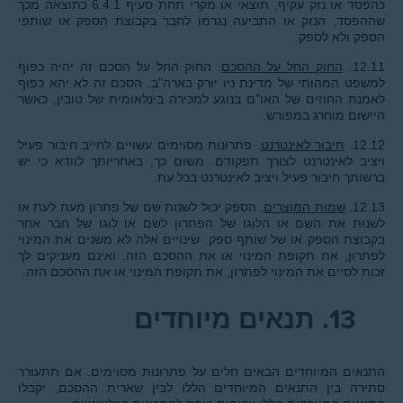
כהפסד או נזק עקיף, תוצאי או מקרי תחת סעיף 6.4.1 כתוצאה מכך
שההפסד, הנזק או התביעה נגרמו לחבר בקבוצת הספק או שותפי
הספק ולא לספק.
12.11.
החוק החל על ההסכם
. החוק החל על הסכם זה יהיה כפוף
למשפט המהותי של מדינת ניו יורק בארה"ב. הסכם זה לא יהא כפוף
לאמנת החוזים של האו"ם בנוגע למכירה בינלאומית של טובין, כאשר
היישום מוחרג במפורש.
12.12.
חיבור לאינטרנט
. פתרונות מסוימים עשויים לחייב חיבור פעיל
ויציב לאינטרנט לצורך תפקודם. משום כך, באחריותך לוודא כי יש
ברשותך חיבור פעיל ויציב לאינטרנט בכל עת.
12.13.
שמות המוצרים
. הספק יכול לשנות שם של פתרון מעת לעת או
לשנות את השם או הלוגו של הפתרון לשם או לוגו של חבר אחר
בקבוצת הספק או של שותף ספק. שינויים אלה לא משנים את המינוי
לפתרון, את תקופת המינוי או את ההסכם הזה, ואינם מעניקים לך
זכות לסיים את המינוי לפתרון, את תקופת המינוי או את ההסכם הזה.
13.
תנאים מיוחדים
התנאים המיוחדים הבאים חלים על פתרונות מסוימים. אם תתעורר
סתירה בין התנאים המיוחדים הללו לבין שארית ההסכם, יקבלו