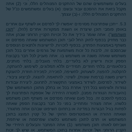
בעלים ומשתמשים שהם של ההתקנים המנוהלים הללו, וכי (2) אתה
מקבל בזאת את ההסכם עבור ובשם: (א) בעלים ומשתמשים כנ"ל של
ההתקנים המנוהלים הללו; ו-(ב) עצמך.
5.3. ייתכן שפתרונות מסוימים יאפשרו לך לפרסם או לשתף עם אחרים
באופן פומבי תוכן שיצרת או השגת ממקורות אחרים (להלן, "
תוכן
משתמש
"). אתה שומר בידיך את כל זכויות הקניין הרוחני שבהן אתה
כבר מחזיק בכפוף לחוק החל לגבי תוכן המשתמש שאתה מפרסם או
משתף באמצעות הפתרון, בכפוף לזכויות, לרישיונות ולתנאים הנוספים
שבהסכם זה, לרבות כל זכות משתמעת של גורמים אחרים בכל תוכן
משתמש שאתה משנה או משתמש בו. אתה מעניק לכל חבר בקבוצת
הספק זכות ורישיון לא בלעדיים, בלתי מוגבלים, בלתי מותנים,
בינלאומיים, בלתי חוזרים, תמידיים וללא תמלוגים, לשימוש, להעתקה,
להקלטה, להפצה, לשעתוק, לחשיפה, למכירה, למכירה חוזרת, להענקת
רישיון משנה (ברמות שונות), לשינוי, להתאמה, להצגה, לביצוע ציבורי,
לשידור, לפרסום, לשידור באמצעי התקשורת, לתרגום, ליצירת עבודות
נגזרות ולשימוש בכל דרך אחרת בכל או בחלק מתוכן המשתמש שלך
(והעבודות הנגזרות ממנו), למטרה היחידה של אספקת הפתרונות לך
בכפוף להסכם זה. בכל פעם שאתה מפרסם או משתף תוכן משתמש
כלשהו, אתה מצהיר ומתחייב בפני כל חבר בקבוצת הספק שאתה
לפחות בגיל הבגרות במדינה או בתחום השיפוט שבהם אתה מתגורר,
ושאתה ההורה או האפוטרופוס החוקי של כל קטין המוצג בתוכן
המשתמש או תרם לתוכן משתמש כלשהו שפרסמת או שיתפת,
ושביחס לאותו תוכן משתמש: (1) אתה המחבר והבעלים היחידי של
הקניין הרוחני ושל זכויות אחרות בתוכן המשתמש, או שיש לך זכות