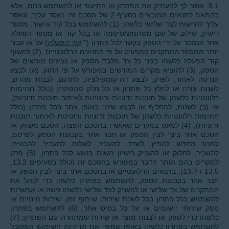
5.1. אסור לך להעתיק את הפתרון או התיעוד או להשתמש בהם, אלא
בהתאם לתנאים המובאים בסעיף 2 של הסכם זה. נאסר עליך, ונאסר
עליך להרשות לצד שלישי כלשהו: (1) להשתמש בכל קוד אישור, מספר
רישיון, שילוב של שם משתמש/סיסמה או בכל קוד או מספר הפעלה
אחר הנמסר על ידי הספק בקשר לכל פתרון (""
קוד הפעלה
) על או עבור
יותר ממספר ההתקנים המפורט על פי התנאים הרלוונטיים, (2) לחשוף
קוד הפעלה כלשהו בפני כל צד מלבד הספק או נציגים מורשים של
הספק, (3) להוציא מקרים המורשים במפורש על פי החוק, (א) לבצע
הנדסה לאחור, לפרק, לבצע דה-קומפילציה, לתרגם, לבנות מחדש,
לשנות צורה או לחלץ כל פתרון או כל חלק מהפתרון (כולל חתימות
רלוונטיות כלשהן של תוכנות זדוניות ורוטינות לאיתור תוכנות זדוניות),
או (ב) לשנות, להחליף או לבצע שינוי באופן אחר בכל פתרון (כולל
חתימות רלוונטיות כלשהן של תוכנות זדוניות ורוטינות לאיתור תוכנות
זדוניות), (4) למעט במקרים שאושרו בהסכם הפצה, הסכם משווק או
הסכם אחר בינך לבין הספק או חבר אחר בקבוצת הספק לפרסם,
למכור מחדש, להפיץ, לשדר, להעביר, לשלוח, להעביר, להבטיח,
להשכיר, לחלוק או להעניק רישיון משנה בנוגע לכל פתרון, (5) פרט
למקרים בהם הותר הדבר במפורש בהסכם זה (כולל בסעיפים 13.2,
13.5 ו-13.7), בתנאים הרלוונטיים או בהסכם אחר בינך לבין הספק או
חבר אחר בקבוצת הספק, להשתמש בפתרון כלשהו כדי לנהל את
המתקנים של צד שלישי או להעניק לצד שלישי כלשהו גישה או אפשרות
להשתמש בכל פתרון בכל לשכת שירות, שיתוף זמן, שירות מינויים או
ספק שירותי יישומים או על כל בסיס אחר, (6) להשתמש בפתרון
כלשהו כדי לספק או לבנות מוצר או שירות שמתחרה עם הפתרון; (7)
להשתמש בפתרון כלשהו באופן שמפר את מדיניות השימוש המקובל