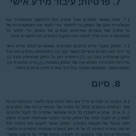
7.
פרטיות; עיבוד מידע אישי
7.1. אתה מאשר ומסכים שכל פתרון יכול להתקשר אוטומטית עם
טכנולוגיית הענן של הספק כדי לתפקד וכדי לשפר את האפקטיביות של
כל פתרון ושל מוצרים ושירותים נוספים של הספק. כדי לחזור בך
מהסכמה זו יהיה עליך להסיר את התקנת הפתרון ו/או להשבית אותו.
7.2. הספק מעבד מידע ונתונים מסוימים (שעשויים לכלול מידע אישי
בר זיהוי ו/או נתונים אישיים) בקשר עם: (1) המשתמש בפתרון ו/או בכל
התקן שהפתרון עובד בו; (2) הפתרון ו/או כל התקן שהפתרון עובד בו.
מדיניות הפרטיות המתאימה של הספק נמצאת
כאן
והיא מתארת איך
הספק אוסף, משתמש ומעבד בכל דרך אחרת מידע ונתונים כאלה
.
8.
סיום
8.1. הסכם זה יסתיים מייד אם תפר התחייבות כלשהי מההתחייבויות
שלך הכלולות בהסכם (כולל כל הפרה של ההתחייבויות שלך בסעיפים
2, 5 או 9, שתביא לאובדן כל זכות שאפשר שתהיה לך לקבל עדכונים
לפתרון או לקבל החזר של החלק מדמי המינוי ששילמת תמורת החלק
הלא מנוצל של תקופת המינוי). הספק שומר לעצמו את הזכות לכל
תרופה אחרת הזמינה לו על פי חוק במקרה שהפרת התחייבות כלשהי
מההתחייבויות שלך בהסכם זה תשפיע באופן שלילי על מישהו מחברי