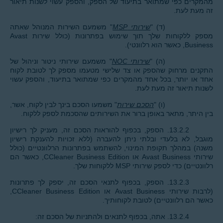
מהמקרים כפי שמתואר בתיעוד של הספק, והספק עשוי לשנות תיאור
זה מעת לעת.
(ד) "
שירותי MSP
" משמעם השירות המנוהל שאתה
מספק ללקוחות שלך תוך שימוש בפתרונות (כולל שירות Avast
Business, כאשר הוא רלוונטי).
(ה) "
שירותי NOC
" משמעם שירותי ניטור וניהול של
התקנים מרחוק שהספק או צד שלישי מטעמו מספק לך לטובת לקוח
אחד או יותר, בכל אחד מהמקרים כפי שמתואר בתיעוד, והספק עשוי
לשנות תיאור זה מעת לעת.
(ו) "
הסכם שירות
" משמעו הסכם בינך לבין לקוח, אשר,
בין היתר, מתאר באופן ברור את השירותים שהסכמת לספק ללקוח.
13.2.2. הספק, בכפוף להוראות הסכם זה, מעניק לך רישיון
מוגבל, לא בלעדי ובלתי ניתן להעברה (ללא זכויות להענקת רישיון
משנה) במהלך תקופת המינוי, להשתמש בפתרונות הרלוונטיים (כולל
שירותי Avast Business או CCleaner Business Edition, כאשר הם
רלוונטיים) כדי לספק שירותי MSP ללקוחות שלך.
13.2.3. הספק, בכפוף לתנאי הסכם זה, יספק לך פתרונות
(לרבות שירותי Avast Business או CCleaner Business Edition,
כאשר הם רלוונטיים) לטובת לקוחותיך.
13.2.4. אתה, בכפוף לתנאים ולהתניות של הסכם זה: