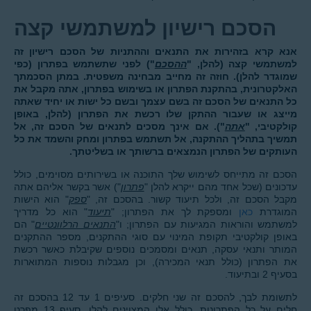
הסכם רישיון למשתמשי קצה
אנא קרא בזהירות את התנאים וההתניות של הסכם רישיון זה
למשתמשי קצה (להלן, "
ההסכם
") לפני שתשתמש בפתרון (כפי
שמוגדר להלן). חוזה זה מחייב מבחינה משפטית. במתן הסכמתך
האלקטרונית, בהתקנת הפתרון או בשימוש בפתרון, אתה מקבל את
כל התנאים של הסכם זה בשם עצמך ובשם כל ישות או יחיד שאתה
מייצג או שעבור ההתקן שלו רכשת את הפתרון (להלן, באופן
קולקטיבי, "
אתה
"). אם אינך מסכים לתנאים של הסכם זה, אל
תמשיך בתהליך ההתקנה, אל תשתמש בפתרון ומחק והשמד את כל
העותקים של הפתרון הנמצאים ברשותך או בשליטתך.
הסכם זה מתייחס לשימוש שלך התוכנה או בשירותים מסוימים, כולל
עדכונים (שכל אחד מהם ייקרא להלן "
פתרון
") אשר בקשר אליהם אתה
מקבל הסכם זה, ולכל תיעוד קשור. בהסכם זה, "
ספק
" הוא הישות
המוגדרת
כאן
ומספקת לך את הפתרון; "
תיעוד
" הוא כל מדריך
למשתמש והוראות המגיעות עם הפתרון; ו"
התנאים הרלוונטיים
" הם
באופן קולקטיבי תקופת המינוי עם סוגי ההתקנים, מספר ההתקנים
המותר ותנאי עסקה, תנאים ומסמכים נוספים שקיבלת כאשר רכשת
את הפתרון (כולל תנאי המכירה), וכן מגבלות נוספות המתוארות
בסעיף 2 ובתיעוד.
לתשומת לבך, להסכם זה שני חלקים. סעיפים 1 עד 12 בהסכם זה
חלים על כל הפתרונות, כולל אלו המצוינים להלן. סעיף 13 מפרט