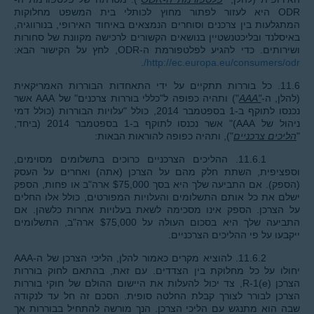
ODR היא לעזור לפתור מחוץ לכותלי בית המשפט מחלוקות
המתגלעות בין צרכנים וסוחרים הנמצאים באיחוד האירופי, בנורווגיה,
באיסלנד ובליכטנשטיין בנושאים הקשורים לרכישה מקוונת של סחורות
ושירותים. כדי להגיע לפלטפורמת ה-ODR, לחץ על הקישור הבא:
.
http://ec.europa.eu/consumers/odr/
11.6. כל בוררות תתקיים על ידי התאחדות הבוררות האמריקאית
(להלן, ה-
"AAA
") ותהיה כפופה ל"כללי בוררות צרכנים" של AAA אשר
נכנסו לתוקף ב-1 בספטמבר 2014, כולל "עלויות הבוררות (כולל דמי
ניהול של AAA)" אשר נכנסו לתוקף ב-1 בספטמבר 2014 (ביחד,
"
הליכים צרכניים
"), ותהיה כפופה להוראות הבאות:
11.6.1. ההליכים הצרכניים כרוכים בתשלומים מסוימים,
וספציפית, השתת חלק מהם על הצרכן (אתה) ואחרים על העסק
(הספק). אם התביעה שלך היא בסך $75,000 ארה"ב או פחות, הספק
ישלם את כל אותם התשלומים והעלויות המפורטים, כולל אלו החלים
על הצרכן. הספק אינו מסכימה לשאת בעלויות אחרות כלשהן. אם
התביעה שלך היא בסכום העולה על $75,000 ארה"ב, התשלומים
ייקבעו על פי ההליכים הצרכניים.
11.6.2. להוציא מקרים כאמור להלן, הליכי הצרכן של ה-AAA
יחולו על כל מחלוקת בין הצדדים. עם זאת, בהתאם לחוק בוררות
הצרכן R-1(e), צד יכול להעלות את היישום ההולם של חוקי בוררות
הצרכן לבורר לצורך קבלת החלטה סופית. הסכם זה חל עד לנקודה
שבה הוא מתנגש עם הליכי הצרכן. הנך מורשה להתחיל בבוררות אך