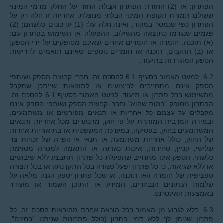
הפתרון; או (2) החזרת הפתרון וקבלת החזר על החלק מדמי המינוי
ששולם תמורת תקופת המינוי הבלתי מנוצלת. אחריות זו חלה רק על
הפתרון כפי שנמסר במקור, ואינה חלה על: (1) עדכונים כלשהם; (2)
פגמים שנגרמו כתוצאה מהשילוב, ההפעלה או השימוש בפתרון עם:
(א) תוכנה, חומרה או חומרים אחרים שאינם מסופקים על ידי הספק;
או (ב) התקנים, תוכנה או חומרים נוספים שאינם תואמים לדרישות
הספק המוגדרות בתיעוד.
6.2. למעט האמור בסעיף 6.1 להסכם זה, חברי קבוצת הספק ושותפי
הספק אינם מתחייבים לביצועים או לתוצאות שייתכן שתקבל
מהשימוש בכל פתרון או תיעוד. למעט האמור בסעיף 6.1 להסכם זה,
הפתרון מסופק "כמות שהוא" וחברי קבוצת הספק ושותפי הספק אינם
מקבלים על עצמם כל אחריות או תנאים מפורשים או משתמעים,
ובמידה המרבית המותרת על פי חוק, מתנערים מכל אחריות ותנאים
המשתמעים בחוק, בפסיקה, במערכת המשפטית או בתיאוריות אחרות
של החוק, כולל אחריות משתמעת או תנאי אי-הפרה של זכויות צד
שלישי, קניין, סחירות, איכות נאותה או התאמה למטרה מסוימת
כלשהי. הספק אינו מתחייב שהפעלת כל פתרון תתבצע ללא שיבושים
או ללא שגיאות, כי כל פתרון יפעל כשורה בכל התקן נתון או בכל תצורה
ספציפית של חומרה ו/או תוכנה, או שכל פתרון יספק הגנה מלאה על
שלמות הנתונים הנבחרים, המידע או התוכן השמור או משודר
באמצעות האינטרנט.
6.3. בלא לגרוע מן האמור בכל הוראה אחרת מהוראות הסכם זה, כל
פתרון שניתן לך ללא דמי פתרון (כולל פתרונות שניתנו "בחינם",