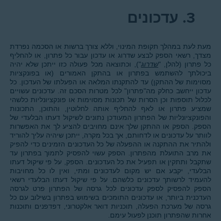
3.
עדכונים
מעת לעת במהלך תקופת המינוי, וללא צורך ברשות או הסכמה נפרדת
מצדך, רשאי הספק לבצע שדרוג או עדכון עבור כל פתרון, או להחליף
כל פתרון (להלן, "
שדרוג
"), וכתוצאה מכל פעולה כזו ייתכן שלא יהיה
ביכולתך להשתמש בפתרון או בהתקן האמורים (או בפונקציות
מסוימות של ההתקן) עד להתקנתו המלאה או הפעלתו של העדכון. כל
עדכון ייחשב כחלק מה"פתרון" לכל מטרות הסכם זה. עדכונים עשויים
לכלול תוספות וכן הסרות של תכונות מסוימות או פונקציונליות כלשהי
שמציע פתרון או לאף להחליף אותה לחלוטין, והתוכן, התכונות
והפונקציונליות של הפתרון המעודכן נתונים לשיקול דעתו הבלעדי של
הספק. הספק או ההתקן שלך אינם מחויבים להציע לך את האפשרות
לוותר על עדכונים או לדחותם, אך בכל מקרה, ייתכן שיהיה עליך להוריד
ולהתיר את ההתקנה או ההפעלה של כל העדכונים הזמינים כדי להפיק
את מרב התועלת מהפתרון. הספק עשוי להפסיק לתמוך בפתרון עד
שתקבל ותתקין או תפעיל את כל העדכונים. הספק, על פי שיקול דעתו
הבלעדי, יקבע אם יש מקום לעדכונים ומתי, ואין לו כל מחויבות
להעמיד לרשותך עדכונים כלשהם. על פי שיקול דעתו הבלעדי רשאי
הספק להפסיק לספק עדכונים לכל גרסה של הפתרון פרט לגרסה
העדכנית ביותר, או עדכונים התומכים בשימוש בפתרון בשילוב עם כל
גרסה של מערכת הפעלה, תוכניות דואר אלקטרוני, דפדפנים ותוכנות
אחרות שהפתרון תוכנן לפעול עימם.