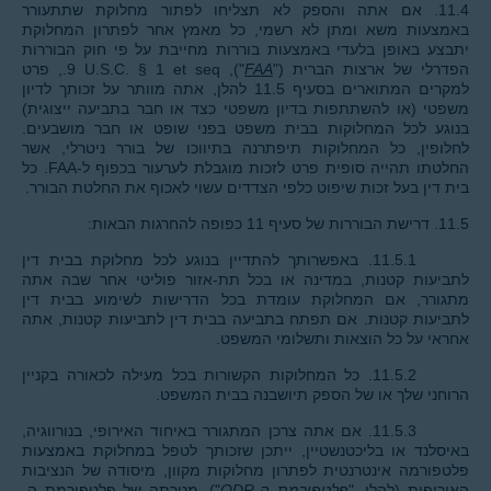
11.4. אם אתה והספק לא תצליחו לפתור מחלוקת שתתעורר
באמצעות משא ומתן לא רשמי, כל מאמץ אחר לפתרון המחלוקת
יתבצע באופן בלעדי באמצעות בוררות מחייבת על פי חוק הבוררות
הפדרלי של ארצות הברית ("
FAA
"), 9 U.S.C. § 1 et seq., פרט
למקרים המתוארים בסעיף 11.5 להלן, אתה מוותר על זכותך לדיון
משפטי (או להשתתפות בדיון משפטי כצד או חבר בתביעה ייצוגית)
בנוגע לכל המחלוקות בבית משפט בפני שופט או חבר מושבעים.
לחלופין, כל המחלוקות תיפתרנה בתיווכו של בורר ניטרלי, אשר
החלטתו תהייה סופית פרט לזכות מוגבלת לערעור בכפוף ל-FAA. כל
בית דין בעל זכות שיפוט כלפי הצדדים עשוי לאכוף את החלטת הבורר.
11.5. דרישת הבוררות של סעיף 11 כפופה להחרגות הבאות:
11.5.1. באפשרותך להתדיין בנוגע לכל מחלוקת בבית דין
לתביעות קטנות, במדינה או בכל תת-אזור פוליטי אחר שבה אתה
מתגורר, אם המחלוקת עומדת בכל הדרישות לשימוע בבית דין
לתביעות קטנות. אם תפתח בתביעה בבית דין לתביעות קטנות, אתה
אחראי על כל הוצאות ותשלומי המשפט.
11.5.2. כל המחלוקות הקשורות בכל מעילה לכאורה בקניין
הרוחני שלך או של הספק תיושבנה בבית המשפט.
11.5.3. אם אתה צרכן המתגורר באיחוד האירופי, בנורווגיה,
באיסלנד או בליכטנשטיין, ייתכן שזכותך לטפל במחלוקת באמצעות
פלטפורמה אינטרנטית לפתרון מחלוקות מקוון, מיסודה של הנציבות
האירופית (להלן, "
פלטפורמת ה-ODR
"). מטרתה של פלטפורמת ה-