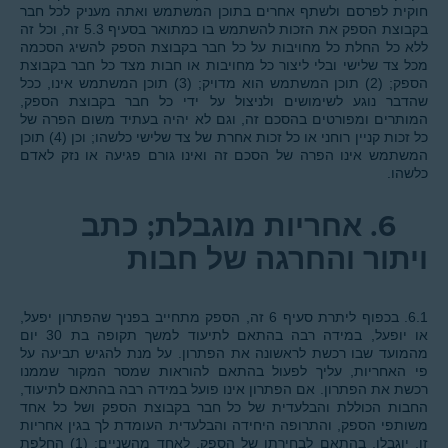
חוקית לפרסם ולשתף אחרים בתוכן המשתמש ואתה מעניק לכל חבר
בקבוצת הספק את הזכות להשתמש בו כמתואר בסעיף 5.3 זה, וכל זה
ללא כל החלת כל מחויבות על כל חבר בקבוצת הספק להשיג הסכמה
מכל צד שלישי ובלי ליצור כל מחויבות או חבות מצד כל חבר בקבוצת
הספק; (2) תוכן המשתמש הוא מדויק; (3) תוכן המשתמש אינו, ככל
שהדבר נוגע לשימושים ולניצול על ידי כל חבר בקבוצת הספק,
המותרים ומפורטים בהסכם זה, וגם לא יהיה בעתיד משום הפרה של
כל זכות קניין רוחני או כל זכות אחרת של צד שלישי כלשהו; וכן (4) תוכן
המשתמש אינו הפרה של הסכם זה ואינו גורם פגיעה או נזק לאדם
כלשהו.
6.
אחריות מוגבלת; כתב
ויתור והחרגה של חבות
6.1. בכפוף ליתרת סעיף 6 זה, הספק מתחייב בפניך שהפתרון יפעל,
או יופעל, במידה רבה בהתאם לתיעוד למשך תקופה בת 30 יום
מהמועד שבו רכשת לראשונה את הפתרון. על מנת להגיש תביעה על
פי האחריות, עליך לפעול בהתאם להוראות שמסר המקור שממנו
רכשת את הפתרון. אם הפתרון אינו פועל במידה רבה בהתאם לתיעוד,
החבות הכוללת והבלעדית של כל חבר בקבוצת הספק ושל כל אחד
משותפי הספק, והתרופה היחידה והבלעדית העומדת לך בגין אחריות
זו, יוגבלו, בהתאם לבחירתו של הספק, לאחד מהשניים: (1) החלפת