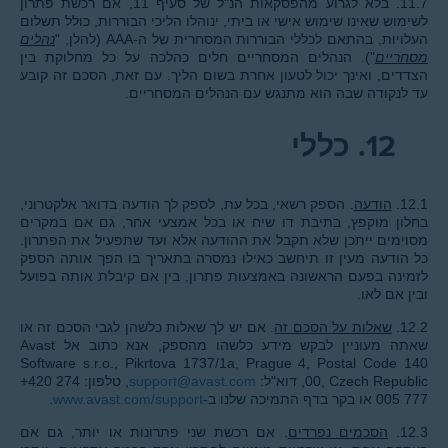
11.7. בלא לגרוע מהפסקאות הנ"ל של סעיף 11, אם רכשת פתרון
לשימוש שאינו שימוש אישי או ביתי, ינוהלו הליכי הבוררות, כולל תשלום
העלויות, בהתאם לכללי הבוררות המסחרית של ה-AAA (להלן, "
נהלים
מסחריים
"). הנהלים המסחריים חלים כהלכה על כל מחלוקת בין
הצדדים, ואינך יכול לטעון אחרת בשום הליך. עם זאת, הסכם זה קובע
עד לנקודה שבה הוא מתנגש עם הנהלים המסחריים.
12.
כללי
12.1.
הודעה
. הספק רשאי, בכל עת, לספק לך הודעה בדואר אלקטרוני,
בחלון מוקפץ, בתיבת דו שיח או בכל אמצעי אחר, גם אם במקרים
מסוימים ייתכן שלא תקבל את ההודעה אלא ועד שתפעיל את הפתרון.
כל הודעה מעין זו תיחשב כאילו נמסרה בתאריך בו הפך אותה הספק
לזמינה בפעם הראשונה באמצעות פתרון, בין אם קיבלת אותה בפועל
ובין אם לאו.
12.2.
שאלות על הסכם זה
. אם יש לך שאלות כלשהן לגבי הסכם זה או
שאתה מעוניין לבקש מידע כלשהו מהספק, אנא כתוב אל Avast
Software s.r.o., Pikrtova 1737/1a, Prague 4, Postal Code 140
00, Czech Republic, דוא"ל:
support@avast.com
, טלפון: ‎+420 274
005 777 או בקר בדף התמיכה שלנו ב-
www.avast.com/support
.
12.3.
הסכמים נפרדים
. אם רכשת שני פתרונות או יותר, גם אם