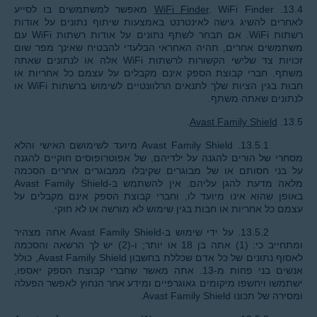
13.4.
WiFi Finder
. WiFi Finder מאפשר למשתמשים בו לסייע
לאחרים להשיג גישה לאינטרנט באמצעות שיתוף נתונים על אודות
רשתות WiFi. אם תבחר לשתף נתונים על אודות רשתות WiFi עם
משתמשים אחרים, תהיה האחראי הבלעדי להבטיח שאינך מפר שום
זכויות צד שלישי הקשורות לרשתות WiFi אלה או לנתונים שאתה
משתף. חברי קבוצת הספק אינם מקבלים על עצמם כל אחריות או
חבות בגין הציות שלך לתנאים הרלוונטיים לשימוש ברשתות WiFi או
לנתונים שאתה משתף.
.
Avast Family Shield
13.5.
13.5.1. Avast Family Shield מיועד לשימושם האישי והלא
מסחרי של הורים להגנה על ילדיהם, של אפוטרופוסים חוקיים להגנה
על בני חסותם או של מבוגרים שקיבלו ממבוגרים אחרים הסכמה
מלאה מדעת להגן עליהם. אין להשתמש ב-Avast Family Shield
באופן שהוא אינו מיועד לו, וחברי קבוצת הספק אינם מקבלים על
עצמם כל אחריות או חבות בגין שימוש לא מורשה או לא חוקי.
13.5.2. על ידי שימוש ב-Avast Family Shield אתה מצהיר
ומתחייב כי: (1) אתה בן 18 או יותר; ו-(2) יש לך הרשאה והסכמה
לאסוף נתונים של כל אדם שכללת בחשבון Avast Family Shield, כולל
אנשים בני פחות מ-13. אתה מאשר שחברי קבוצת הספק יאספו,
ישתמשו ויחשפו מיקומים גאוגרפיים ומידע אחר הנחוץ לאפשר הפעלה
ומסירה של תכונו Avast Family Shield.