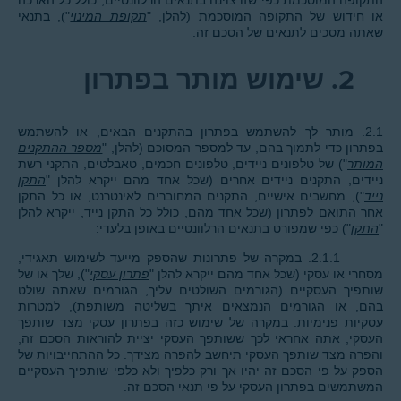
התקופה המוסכמת כפי שזו צוינה בתנאים הרלוונטיים, כולל כל הארכה
או חידוש של התקופה המוסכמת (להלן, "
תקופת המינוי
"), בתנאי
שאתה מסכים לתנאים של הסכם זה.
2.
שימוש מותר בפתרון
2.1. מותר לך להשתמש בפתרון בהתקנים הבאים, או להשתמש
בפתרון כדי לתמוך בהם, עד למספר המסוכם (להלן, "
מספר ההתקנים
המותר
") של טלפונים ניידים, טלפונים חכמים, טאבלטים, התקני רשת
ניידים, התקנים ניידים אחרים (שכל אחד מהם ייקרא להלן "
התקן
נייד
"), מחשבים אישיים, התקנים המחוברים לאינטרנט, או כל התקן
אחר התואם לפתרון (שכל אחד מהם, כולל כל התקן נייד, ייקרא להלן
"
התקן
") כפי שמפורט בתנאים הרלוונטיים באופן בלעדי:
2.1.1. במקרה של פתרונות שהספק מייעד לשימוש תאגידי,
מסחרי או עסקי (שכל אחד מהם ייקרא להלן "
פתרון עסקי
"), שלך או של
שותפיך העסקיים (הגורמים השולטים עליך, הגורמים שאתה שולט
בהם, או הגורמים הנמצאים איתך בשליטה משותפת), למטרות
עסקיות פנימיות. במקרה של שימוש כזה בפתרון עסקי מצד שותפך
העסקי, אתה אחראי לכך ששותפך העסקי יציית להוראות הסכם זה,
והפרה מצד שותפך העסקי תיחשב להפרה מצידך. כל ההתחייבויות של
הספק על פי הסכם זה יהיו אך ורק כלפיך ולא כלפי שותפיך העסקיים
המשתמשים בפתרון העסקי על פי תנאי הסכם זה.