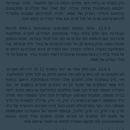
ורק במחוז או בתת אזור פוליטי דומה בו הנך מתגורר. הליכי הבוררות
יתבצעו באמצעות שיחת ועידה. עם זאת, אם ההליכים מתבצעים
בהתאם להליכי הצרכן של AAA, תהיה לבורר(ים) סמכות בלעדית
לדרוש שימוע פנים אל מול פנים אם אחד הצדדים יבקש זאת.
11.6.3. אתה והספק מסכימים שהשימוש ב-AAA לניהול
הבוררות אינו חלק בלתי נפרד מהסכמת הצדדים להביא מחלוקות
לבוררות. אם ה-AAA לא יסכים או לא יוכל לנהל בוררות, אתה והספק
תנהלו משא ומתן בתום לב על מנת להסכים על בורר יחיד שיפתור את
המחלוקת כמצוין בהליכי הצרכן. אם הצדדים אינם מצליחים להסכים
על בורר, בית דין בעל סמכות שיפוטית רשאי למנות בורר, שיפעל על פי
נהלי הצרכן של AAA.
11.6.4. אם חלק אחד או יותר בסעיף 11 זה יהיו לא חוקיים,
לא תקפים או לא ניתנים לאכיפה בנוגע לחלק או לכל חלקי המחלוקת,
אזי, ורק בנסיבות אלה, חלקים אלה יופרדו והמחלוקת תיושב בכפוף
לכל שאר החלקים של סעיף 11 זה ותנאים אחרים בהסכם זה. אם
הפרדה כאמור תוביל לכך שכל החלקים במחלוקת או כמה מהם יידונו
בבית משפט, סמכות השיפוט הבלעדית לכל הליך משפטי כזה תהיה
בתי המשפט היושבים במחוז ניו יורק, ניו יורק, ארה"ב. למטרת כל הליך
משפטי כזה, הנך מסכים ולא תטען כנגד זכות השיפוט האישית של בתי
הדין בניו יורק, ניו יורק, כלפיך, ובנוסף תוותר על התנגדות המבוססת
על מקום לא מתאים או פורום שאינו מוסכם עליך (forum non
conveniens) ולא תבקש העברה למחוז או לאזור שיפוט אחר.