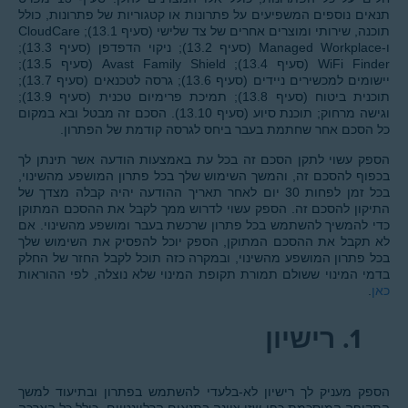
תנאים נוספים המשפיעים על פתרונות או קטגוריות של פתרונות, כולל
תוכנה, שירותי ומוצרים אחרים של צד שלישי (סעיף 13.1); CloudCare
ו-Managed Workplace (סעיף 13.2); ניקוי הדפדפן (סעיף 13.3);
WiFi Finder (סעיף 13.4); Avast Family Shield (סעיף 13.5);
יישומים למכשירים ניידים (סעיף 13.6); גרסה לטכנאים (סעיף 13.7);
תוכנית ביטוח (סעיף 13.8); תמיכת פרימיום טכנית (סעיף 13.9);
וגישה מרחוק; תוכנת סיוע (סעיף 13.10). הסכם זה מבטל ובא במקום
כל הסכם אחר שחתמת בעבר ביחס לגרסה קודמת של הפתרון.
הספק עשוי לתקן הסכם זה בכל עת באמצעות הודעה אשר תינתן לך
בכפוף להסכם זה, והמשך השימוש שלך בכל פתרון המושפע מהשינוי,
בכל זמן לפחות 30 יום לאחר תאריך ההודעה יהיה קבלה מצדך של
התיקון להסכם זה. הספק עשוי לדרוש ממך לקבל את ההסכם המתוקן
כדי להמשיך להשתמש בכל פתרון שרכשת בעבר ומושפע מהשינוי. אם
לא תקבל את ההסכם המתוקן, הספק יוכל להפסיק את השימוש שלך
בכל פתרון המושפע מהשינוי, ובמקרה כזה תוכל לקבל החזר של החלק
בדמי המינוי ששולם תמורת תקופת המינוי שלא נוצלה, לפי ההוראות
כאן
.
1.
רישיון
הספק מעניק לך רישיון לא-בלעדי להשתמש בפתרון ובתיעוד למשך