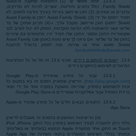
13.5.3. אתה מאשר ש: (1) התוצאות שתקבל מ-Avast
Family Shield, כולל נתונים והודעות, עשויים להיות לא מדויקים,
עדכניים או אמינים; (2) תוכן שייחשב בעייתי בעיניך ותרצה לחסום, לא
תמיד ייחסם על ידי Avast Family Shield; (3) ייתכן ש-Avast Family
Shield יחסום תוכן שייחשב מקובל עליך; ו-(4) מכיוון שתוכן של צד
שלישי עשוי להשתנות ללא הודעה מוקדמת, הספק לא יכול לערוב לכך
שקטגוריות התוכן ומסנני התוכן שלו תמיד יהיו מתואמים עם שינויים
בתוכן של צד שלישי. אם נראה לך שיש טעות באופן שבו Avast Family
Shield מסווג אתר או שירות, פנה לספק בדוא"ל לכתובת
.
familyshieldhelp@avast.com
13.6.
יישומים להתקנים ניידים
. סעיף 13.6 זה חל על כל הפתרונות
המיועדים לשימוש בהתקנים ניידים.
(
http://play.google.com
), הרישיון שמעניק הסכם זה בא במקום כל
זכות להשתמש בפתרון, שהייתה מוענקת במקרה אחר על ידי תנאי
ברירת המחדל עבור אפליקציות שמורידים מ-Google Play Store.
13.6.2. התנאים הבאים חלים על כל פתרון שהורד מ-Apple
App Store:
(א) הרישיונות המוענקים בהסכם זה מוגבלים לרישיון
בלתי ניתן להעברה לצורך השימוש בפתרון בכל התקן iPhone‏, iPod
Touch או התקן אחר מתוצרת Apple הנמצא בבעלותך או בשליטתך
וכמותר בכללי השימוש המוגדרים בתנאי השירות של Apple App