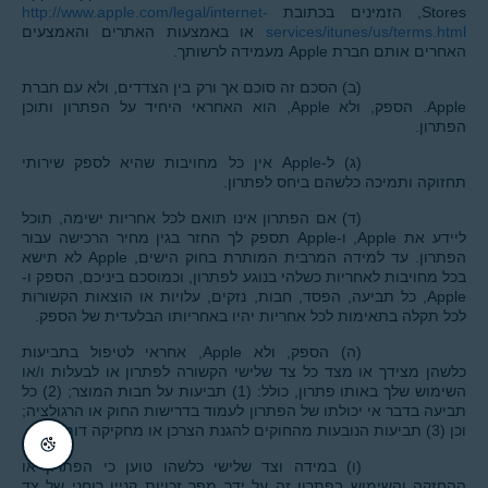
Stores, הזמינים בכתובת
http://www.apple.com/legal/internet-
services/itunes/us/terms.html
או באמצעות האתרים והאמצעים
האחרים אותם חברת Apple מעמידה לרשותך.
(ב) הסכם זה סוכם אך ורק בין הצדדים, ולא עם חברת
Apple. הספק, ולא Apple, הוא האחראי היחיד על הפתרון ותוכן
הפתרון.
(ג) ל-Apple אין כל מחויבות שהיא לספק שירותי
תחזוקה ותמיכה כלשהם ביחס לפתרון.
(ד) אם הפתרון אינו תואם לכל אחריות ישימה, תוכל
ליידע את Apple, ו-Apple תספק לך החזר בגין מחיר הרכישה עבור
הפתרון. עד למידה המרבית המותרת בחוק הישים, Apple לא תישא
בכל מחויבות לאחריות כשלהי בנוגע לפתרון, וכמוסכם ביניכם, הספק ו-
Apple, כל תביעה, הפסד, חבות, נזקים, עלויות או הוצאות הקשורות
לכל תקלה בתאימות לכל אחריות יהיו באחריותו הבלעדית של הספק.
(ה) הספק, ולא Apple, אחראי לטיפול בתביעות
כלשהן מצידך או מצד כל צד שלישי הקשורה לפתרון או לבעלות ו/או
השימוש שלך באותו פתרון, כולל: (1) תביעות על חבות המוצר; (2) כל
תביעה בדבר אי יכולתו של הפתרון לעמוד בדרישות החוק או הרגולציה;
וכן (3) תביעות הנובעות מהחוקים להגנת הצרכן או מחקיקה דומה.
(ו) במידה וצד שלישי כלשהו טוען כי הפתרון או
ההחזקה והשימוש בפתרון זה על ידך מפר זכויות קניין רוחני של צד