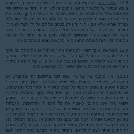
12.8.
כתב ויתור
. אי הצלחתו או הימנעותו של מי מהצדדים לוודא
ביצוע קפדני של כל אחד מתנאי הסכם זה לא יהווה ויתור או נטישה של
תאימות עתידית להסכם זה, ותנאי הסכם זה יישארו בתוקף מלא. אף
ויתור על כל תנאי בהסכם זה, על ידי כל אחד מהצדדים, לא יחול לכל
מטרה שהיא אלא אם ויתור זה ניתן בכתב ונחתם על ידי הצד האמור.
הוויתור של כל צד על הפרה של תנאי כלשהו בהסכם זה על ידי הצד
השני לא יהווה ויתור מתמשך להפרה מעין זו או ויתור על הפרות
נוספות הקשורות לאותם התנאים או לתנאים נוספים בהסכם זה.
12.9.
המחאה
. אינך רשאי להמחות את זכויותיך או את התחייבויותיך
בכפוף להסכם זה מבלי לקבל לכך אישור מראש ובכתב מאת הספק.
הספק רשאי להמחות הסכם זה בכל עת ועל פי שיקול דעתו הבלעדי
ומבלי שיהיה עליו לקבל ממסך אישור לכך מראש ובכתב.
12.10.
אין מוטבי צד שלישי
. שום דבר בהסכם זה, במפורש או
במשתמע, לא אמור להעניק ולא יעניק לאף אחד חוץ ממך, מחברי
קבוצת הספק ומשותפי הספק כל זכות, תועלת או סעד מכל סוג שהוא,
על פי הסכם זה כמסקנה ממנו. אף אחד חוץ ממך, מהספק ומחברי
קבוצת הספק אינו רשאי להביא עילת תביעה על פי הסכם זה. הספק
רשאי (אך אינו מחויב) לאכוף את כל הזכויות, התרופות, הגבלות
והחרגות החבות וההגנות המשפטיות של כל חבר בקבוצת הספק או
שותפי הספק במסגרת הסכם זה, לרבות כל זכות או תרופה בגין הפסד,
נזק או תביעה שנגרמו לכל חבר בקבוצת הספק או שותפי הספק: (1)
בגלל או בקשר לאי ציות שלך לתנאי כלשהו בהסכם זה; או (2) שהסכם
זה מחייב אותך לשפות עליהם. הפסד, נזק או תביעה כאמור לא יוחרגו