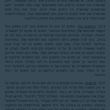
בעסקה אחת, או שרכשת מינויים לפתרון אחד בכמה עסקאות, ייתכן
שאישרת את הסכם הרישיון הזה למשתמשי קצה כמה פעמים. ייתכן
שהתנאים שאישרת היו דומים ואולי זהים, ובכל זאת בכל פעם
שאישרת את תנאי הסכם הרישיון הזה למשתמשי קצה, נכנסת להסכם
שונה ונפרד בינך ובין הספק המספק את הפתרון הרלוונטי.
12.4.
ההסכם כולו
. הסכם זה הוא כל ההסכם בינך לבין הספק בכל
הקשור לשימוש שלך בפתרונות ובתיעוד. הסכם זה מבטל כל תקשורת,
הצעות, הצהרות, ערבויות וקביעות קודמות או בו-זמניות, בעל פה או
בכתב, בינך לבין הספק ביחס להתקנה ו/או לשימוש שלך בפתרונות
ובתיעוד. למרות הנ"ל, שום תנאי מתנאי הסכם זה לא יגביל זכות
כלשהי שעשויה להיות לך על פי החוקים הקיימים להגנת הצרכן או
חוקים רלוונטיים אחרים, במחוז השיפוט שלך, שלא ניתן לוותר עליהם
באמצעות חוזה. יש לפרש את ההסכם הזה, את התנאים הרלוונטיים
ואת התיעוד כך שהם יובנו כתואמים זה לזה במידה הרבה ביותר
המעשית האפשרית, אך במקרה של אי-התאמה ביניהם, התעדוף יהיה
על פי הסדר הבא: (1) התנאים הרלוונטיים; (2) הסכם זה; ו-(3)
התיעוד.
12.5.
פרשנות
. הכותרות שבהסכם זה לא ישפיעו על פירושו. הניסוח על
פי מין כלשהו כולל פנייה לכל המינים. היחיד כולל את הרבים ולהפך.
במידה ומוגדרת מילה או ביטוי, ההטיות הדקדוקיות האחרות שלהם
יקבלו את המשמעות המתאימה. המילים "כולל" ו"לרבות" יפורשו כאילו
נאמר אחריהן "בין השאר" או "אך ללא הגבלה". כל התייחסות ל"שימוש"
בתוכנה, בפתרון או בעדכון עלי ידיך תיחשב כהתייחסות גם להתקנה
של התוכנה, הפתרון או העדכון על ידיך (אלא אם כן ההקשר מכתיב