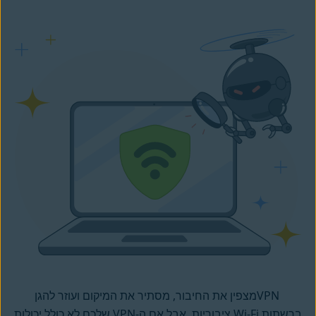
VPN ‎מצפין את החיבור, מסתיר את המיקום ועוזר להגן
ברשתות‎ Wi-Fi ‎ציבוריות‎. אבל אם ה-VPN שלכם לא כולל יכולות