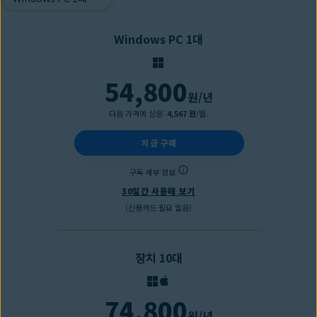
Windows PC 1대
54,800
원
/년
다음 가격에 상응:
4,567 원
/월.
지금 구매
구독 세부 정보
30일간 사용해 보기
(신용카드 필요 없음)
장치 10대
74,800
원
/년