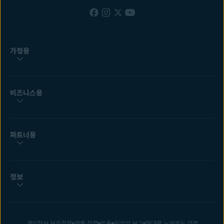
가정용
비즈니스용
파트너용
정보
개인정보 보호정책
제품 정책
법률
취약성 보고
현대판 노예제도 성명