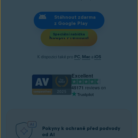
Stáhnout zdarma
z Google Play
Speciální nabídka
Koupit Premium
K dispozici také pro
PC
,
Mac
a
iOS
Excellent
45171
reviews on
Pokyny k ochraně před podvody
od AI