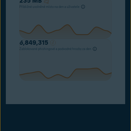
235
MB
Přibližné uvolněné místo na den a uživatele
6,849,315
Zablokované phishingové a podvodné hrozby za den