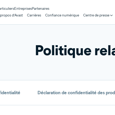
rticuliers
Entreprises
Partenaires
 propos d’Avast
Carrières
Confiance numérique
Centre de presse
Politique re
identialité
Déclaration de confidentialité des prod