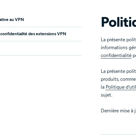
Polit
lative au VPN
 confidentialité des extensions VPN
La présente poli
informations géné
confidentialité
po
La présente poli
produits, comme u
la
Politique d’uti
sujet.
Dernière mise à 