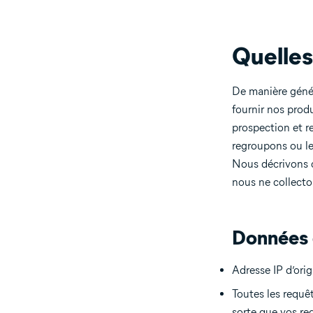
Quelles
De manière géné
fournir nos produ
prospection et r
regroupons ou les
Nous décrivons 
nous ne collecto
Données q
Adresse IP d’orig
Toutes les requ
sorte que vos re