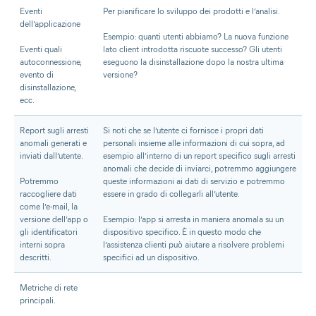
Eventi
Per pianificare lo sviluppo dei prodotti e l’analisi.
dell’applicazione
Esempio: quanti utenti abbiamo? La nuova funzione
Eventi quali
lato client introdotta riscuote successo? Gli utenti
autoconnessione,
eseguono la disinstallazione dopo la nostra ultima
evento di
versione?
disinstallazione,
ecc.
Report sugli arresti
Si noti che se l’utente ci fornisce i propri dati
anomali generati e
personali insieme alle informazioni di cui sopra, ad
inviati dall’utente.
esempio all’interno di un report specifico sugli arresti
anomali che decide di inviarci, potremmo aggiungere
Potremmo
queste informazioni ai dati di servizio e potremmo
raccogliere dati
essere in grado di collegarli all’utente.
come l’e-mail, la
versione dell’app o
Esempio: l’app si arresta in maniera anomala su un
gli identificatori
dispositivo specifico. È in questo modo che
interni sopra
l’assistenza clienti può aiutare a risolvere problemi
descritti.
specifici ad un dispositivo.
Metriche di rete
principali.