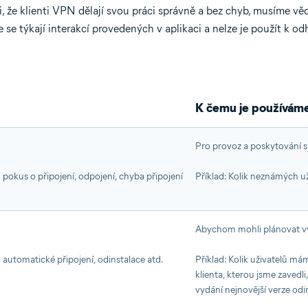
i, že klienti VPN dělají svou práci správně a bez chyb, musíme vě
 se týkají interakcí provedených v aplikaci a nelze je použít k o
K čemu je používám
Pro provoz a poskytování s
u pokus o připojení, odpojení, chyba připojení
Příklad: Kolik neznámých u
Abychom mohli plánovat vý
u automatické připojení, odinstalace atd.
Příklad: Kolik uživatelů má
klienta, kterou jsme zavedli
vydání nejnovější verze odi