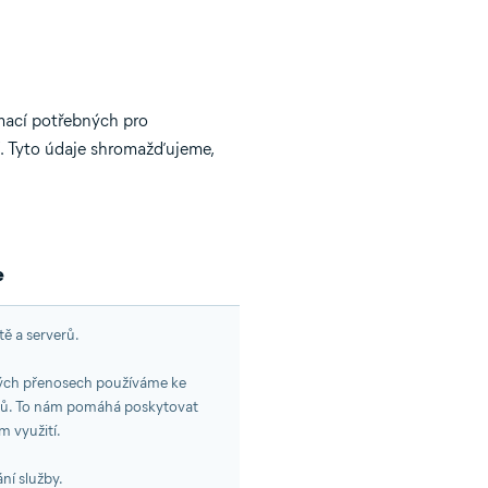
mací potřebných pro
í. Tyto údaje shromažďujeme,
e
ě a serverů.
vých přenosech používáme ke
verů. To nám pomáhá poskytovat
m využití.
ní služby.