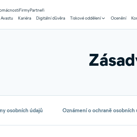
omácnosti
Firmy
Partneři
 Avastu
Kariéra
Digitální důvěra
Tiskové oddělení
Ocenění
Kon
Zásad
ny osobních údajů
Oznámení o ochraně osobních úd