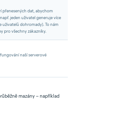
ví přenesených dat, abychom
(např. jeden uživatel generuje více
ce uživatelů dohromady). To nám
žby pro všechny zákazníky.
 fungování naší serverové
 průběžně mazány – například