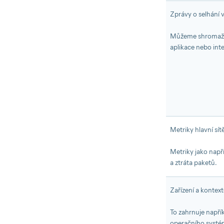
Zprávy o selhání 
Můžeme shromažďov
aplikace nebo inte
Metriky hlavní sít
Metriky jako např
a ztráta paketů.
Zařízení a kontext
To zahrnuje napřík
operačního systém