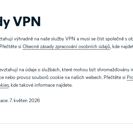
dy VPN
ztahují výhradně na naše služby VPN a musí se číst společně s 
Přečtěte si
Obecné zásady zpracování osobních údajů
, kde najd
evztahují na údaje o službách, které mohou být shromažďovány rů
ace nebo provoz souborů cookie na našich webech. Přečtěte si
Pr
kies
, kde takové informace najdete.
zace: 7. květen 2026