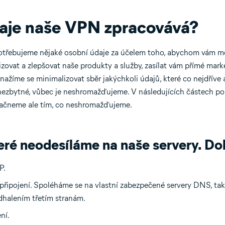
aje naše VPN zpracovává?
otřebujeme nějaké osobní údaje za účelem toho, abychom vám m
lizovat a zlepšovat naše produkty a služby, zasílat vám přímé mark
Snažíme se minimalizovat sběr jakýchkoli údajů, které co nejdří
ezbytné, vůbec je neshromažďujeme. V následujících částech pop
ačneme ale tím, co neshromažďujeme.
eré neodesíláme na naše servery. Do
P.
řipojení. Spoléháme se na vlastní zabezpečené servery DNS, tak
dhalením třetím stranám.
ní.