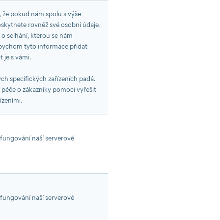
 že pokud nám spolu s výše
kytnete rovněž své osobní údaje,
 o selhání, kterou se nám
 bychom tyto informace přidat
 je s vámi.
ých specifických zařízeních padá.
 péče o zákazníky pomoci vyřešit
ízeními.
 fungování naší serverové
 fungování naší serverové