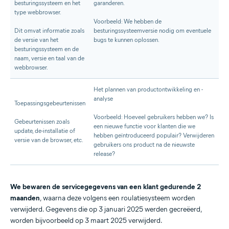
besturingssysteem en het
garanderen.
type webbrowser.
Voorbeeld: We hebben de
Dit omvat informatie zoals
besturingssysteemversie nodig om eventuele
de versie van het
bugs te kunnen oplossen.
besturingssysteem en de
naam, versie en taal van de
webbrowser.
Het plannen van productontwikkeling en -
analyse
Toepassingsgebeurtenissen
Voorbeeld: Hoeveel gebruikers hebben we? Is
Gebeurtenissen zoals
een nieuwe functie voor klanten die we
update, de-installatie of
hebben geïntroduceerd populair? Verwijderen
versie van de browser, etc.
gebruikers ons product na de nieuwste
release?
We bewaren de servicegegevens van een klant gedurende 2
maanden
, waarna deze volgens een roulatiesysteem worden
verwijderd. Gegevens die op 3 januari 2025 werden gecreëerd,
worden bijvoorbeeld op 3 maart 2025 verwijderd.