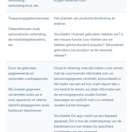
verbinding,
krijgen dezelfde fout?
verbindingsfout, etc.
Toepassingsgebeurtenissen
Het plannen van productontwikkeling en -
analyse.
Gebeurtenissen zoals
automatische verbinding,
Voorbeeld: Hoeveel gebruikers hebben we? Is
de-installatiegebeurtenis,
een nieuwe functie voor klanten die we
etc.
hebben geïntroduceerd populair? Verwijderen
gebruikers ons product na de nieuwste
release?
Door de gebruiker
Houd er rekening mee dat indien u ons samen
gegenereerde en
met de voornoemde informatie ook uw
verzonden crashrapporten.
persoonsgegevens verstrekt, bijvoorbeeld in
het kader van een ad hoc crash report dat u
Wij kunnen gegevens
ons besluit te sturen, wij deze informatie aan
verzamelen zoals uw e-
de servicegegevens zouden kunnen
mail, appversie of interne
toevoegen en wellicht met u in verband
identificatiegegevens zoals
zouden kunnen brengen.
hierboven beschreven.
Voorbeeld: De app crasht op een bepaald
apparaat. Dit is hoe de ondersteuning van de
klantenservice kan helpen bij specifieke
problemen van een apparaat.