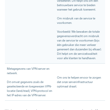
verbeteren. Dit helpt ons om een
betrouwbare service te bieden
wanneer het gebruik toeneemt.
Om misbruik van de service te
voorkomen.
Voorbeeld: We bewaken de totale
gegevensoverdracht om misbruik
van de service te voorkomen (bijv.
één gebruiker die meer verkeer
genereert dan duizenden bij elkaar).
Dit helpt om de servicekwaliteit
voor alle klanten te handhaven.
Metagegevens van VPN-server en
netwerk.
Om ons te helpen ervoor te zorgen
Dit omvat gegevens zoals de
dat onze serverinfrastructuur
geselecteerde en toegewezen VPN-
optimaal draait.
locatie (land/stad), VPN-protocol en
het IP-adres van de VPN-server.