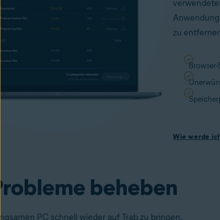
verwendeten
Anwendunge
zu entferne
Browser-
Unerwüns
Speicher
Wie werde ich
Probleme beheben
ngsamen PC schnell wieder auf Trab zu bringen,