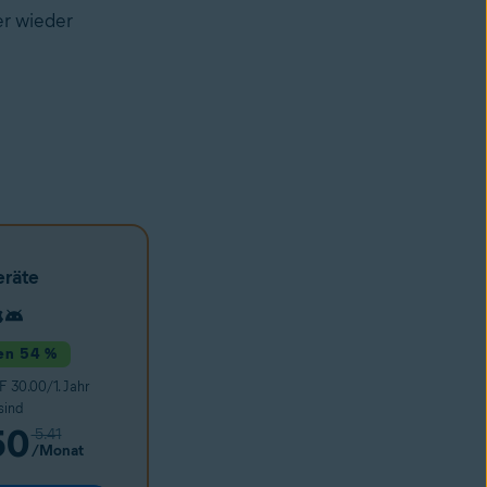
er wieder
eräte
ren 54 %
 30.00/1. Jahr
sind
50
5.41
/Monat