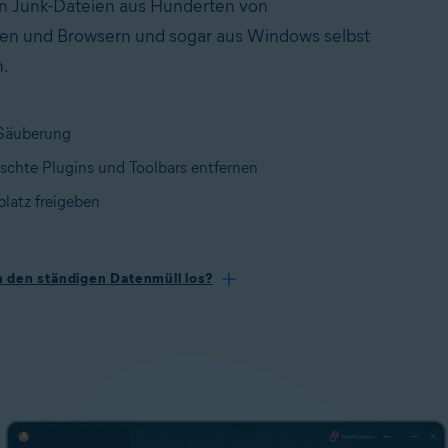
 Junk-Dateien aus Hunderten von
n und Browsern und sogar aus Windows selbst
n.
Säuberung
chte Plugins und Toolbars entfernen
platz freigeben
 den ständigen Datenmüll los?