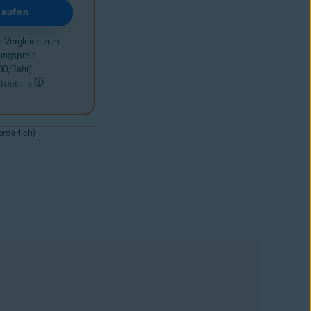
kaufen
m Vergleich zum
ungspreis
90/Jahr).
details
orderlich)