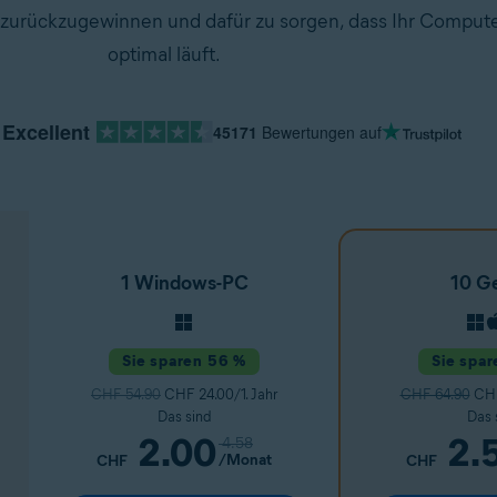
 zurückzugewinnen und dafür zu sorgen, dass Ihr Comput
optimal läuft.
Excellent
45171
Bewertungen auf
1 Windows-PC
10 G
Sie sparen 56 %
Sie spa
CHF 54.90
CHF 24.00/1. Jahr
CHF 64.90
CHF
Das sind
Das 
2.00
2.
4.58
/Monat
CHF
CHF