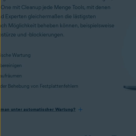
t One mit Cleanup jede Menge Tools, mit denen
d Experten gleichermaßen die lästigsten
ch Möglichkeit beheben können, beispielsweise
türze und -blockierungen.
ische Wartung
 bereinigen
 aufräumen
i der Behebung von Festplattenfehlern
 man unter automatischer Wartung?