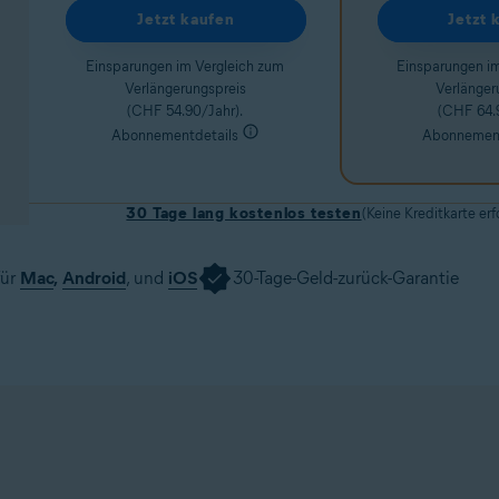
Jetzt kaufen
Jetzt 
Einsparungen im Vergleich zum
Einsparungen i
Verlängerungspreis
Verlänger
(CHF 54.90/Jahr).
(CHF 64.
Abonnementdetails
Abonnement
30 Tage lang kostenlos testen
(Keine Kreditkarte erf
für
Mac
,
Android
, und
iOS
30-Tage-Geld-zurück-Garantie
Testversion herunterladen
Jetzt kaufen