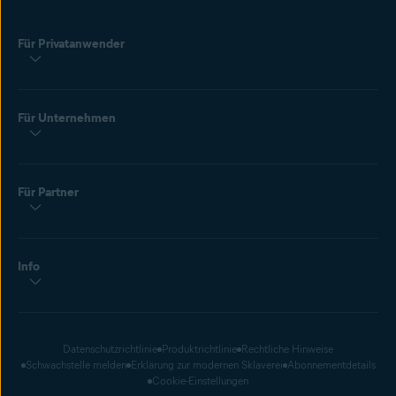
Für Privatanwender
Für Unternehmen
Für Partner
Info
Datenschutzrichtlinie
Produktrichtlinie
Rechtliche Hinweise
Schwachstelle melden
Erklärung zur modernen Sklaverei
Abonnementdetails
Cookie-Einstellungen