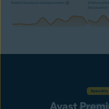
Blokkolt támadások másodpercenként
A felhasználón
felszabadított 
Speciáli
Avast
Prem