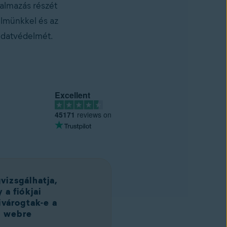
kalmazás részét
elmünkkel és az
 adatvédelmét.
Excellent
45171
reviews on
izsgálhatja,
 a fiókjai
ivárogtak-e a
k webre