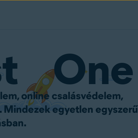
st One
elem, online csalásvédelem,
. Mindezek egyetlen egyszerű
ásban.