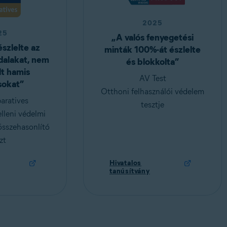
2025
25
„A valós fenyegetési
szlelte az
minták 100%-át észlelte
dalakat, nem
és blokkolta”
t hamis
AV Test
sokat”
Otthoni felhasználói védelem
ratives
tesztje
lleni védelmi
sszehasonlító
zt
Hivatalos
tanúsítvány