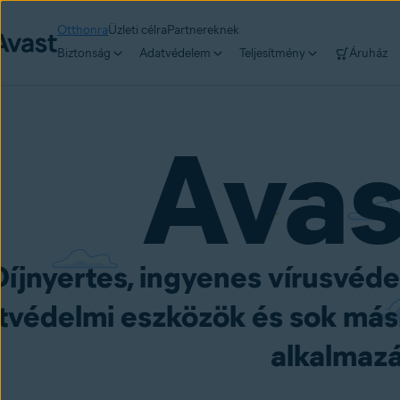
Otthonra
Üzleti célra
Partnereknek
Biztonság
Adatvédelem
Teljesítmény
Áruház
Ava
Díjnyertes, ingyenes vírusvéd
tvédelmi eszközök és sok más
alkalmaz