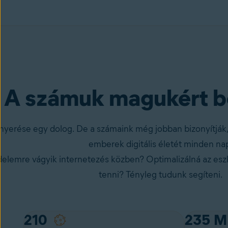
A számuk magukért b
lnyerése egy dolog. De a számaink még jobban bizonyítják
emberek digitális életét minden na
elemre vágyik internetezés közben? Optimalizálná az eszk
tenni? Tényleg tudunk segíteni.
61
235
M