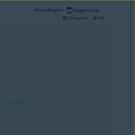
Rólunk
Blogok
Magyarország
Támogatás
Fiók