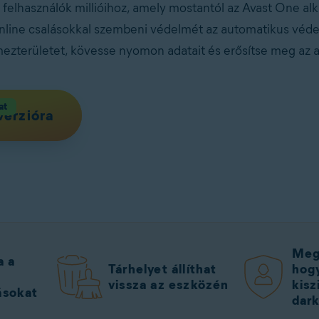
felhasználók millióihoz, amely mostantól az Avast One al
online csalásokkal szembeni védelmét az automatikus véd
emezterületet, kövesse nyomon adatait és erősítse meg az
at
verzióra
Megv
a a
Tárhelyet állíthat
hogy
vissza az eszközén
kisz
ásokat
dar