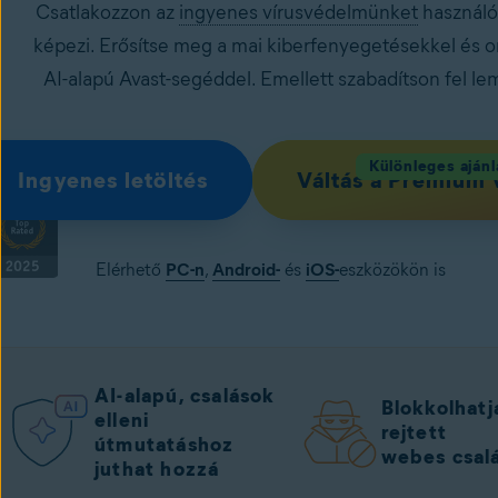
Csatlakozzon az
ingyenes vírusvédelmünket
használó 
képezi. Erősítse meg a mai kiberfenyegetésekkel és 
AI-alapú Avast-segéddel. Emellett szabadítson fel l
Különleges ajánl
Ingyenes letöltés
Váltás a Premium 
Elérhető
PC-n
,
Android-
és
iOS-
eszközökön is
AI-alapú, csalások
Blokkolhatj
elleni
rejtett
útmutatáshoz
webes csal
juthat hozzá