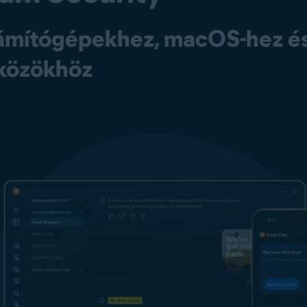
számítógépekhez, macOS-hez é
közökhöz