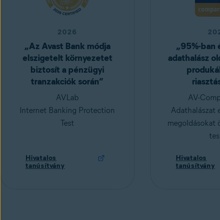
2026
20
„Az Avast Bank módja
„95%-ban é
elszigetelt környezetet
adathalász ol
biztosít a pénzügyi
produkál
tranzakciók során”
riasztá
AVLab
AV-Compa
Internet Banking Protection
Adathalászat e
Test
megoldásokat ö
tes
Hivatalos
Hivatalos
tanúsítvány
tanúsítvány