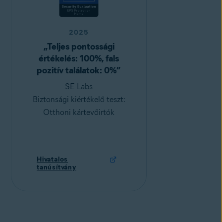
2025
„Teljes pontossági
értékelés: 100%, fals
pozitív találatok: 0%”
SE Labs
Biztonsági kiértékelő teszt:
Otthoni kártevőirtók
Hivatalos
tanúsítvány