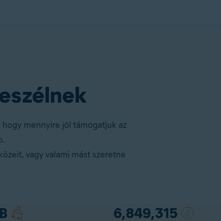
eszélnek
, hogy mennyire jól támogatjuk az
p.
özeit, vagy valami mást szeretne
B
6,849,315