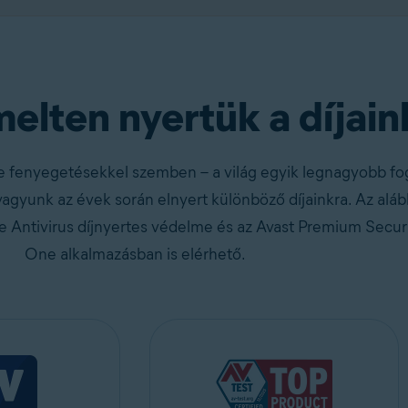
Szerezze be ingyenesen!
Ingyenes letöltés
lten nyertük a díjain
e fenyegetésekkel szemben – a világ egyik legnagyobb fog
agyunk az évek során elnyert különböző díjainkra. Az al
e Antivirus díjnyertes védelme és az Avast Premium Securi
One alkalmazásban is elérhető.