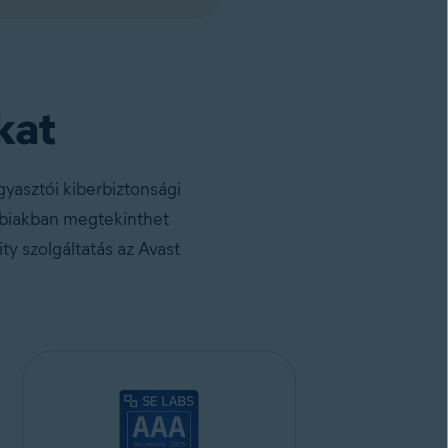
kat
yasztói kiberbiztonsági
ábbiakban megtekinthet
ty szolgáltatás az Avast