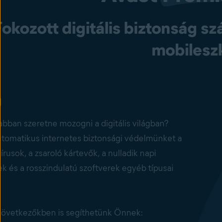
Fokozott digitális biztonság 
mobilesz
bban szeretne mozogni a digitális világban?
utomatikus
internetes biztonsági
védelmünket a
vírusok, a
zsaroló kártevők
, a
nulladik napi
ek
és a rosszindulatú szoftverek egyéb típusai
következőkben is segíthetünk Önnek: