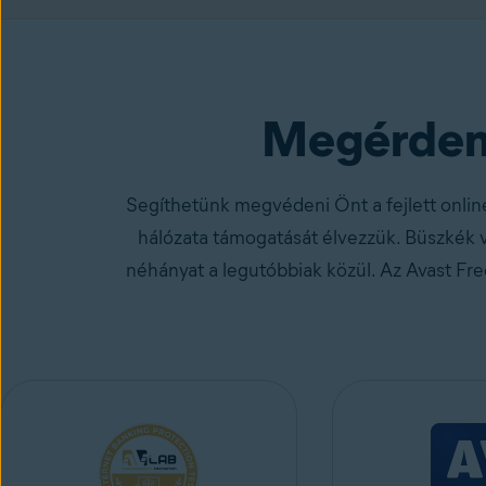
Avast One
, Free Antivirus szolgáltatással együtt
Megérdeme
Segíthetünk megvédeni Önt a fejlett onlin
hálózata támogatását élvezzük. Büszkék v
néhányat a legutóbbiak közül. Az Avast Fre