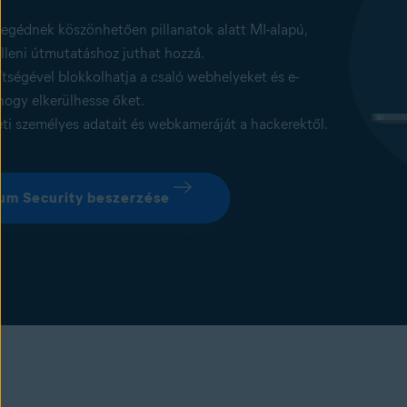
segédnek köszönhetően pillanatok alatt MI-alapú,
elleni útmutatáshoz juthat hozzá.
tségével blokkolhatja a csaló webhelyeket és e-
hogy elkerülhesse őket.
i személyes adatait és webkameráját a hackerektől.
um Security beszerzése