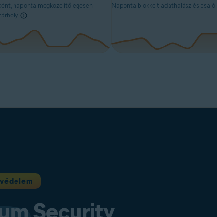
ként, naponta megközelítőlegesen
Naponta blokkolt adathalász és csaló
tárhely
s védelem
ium
Security