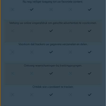
Nu nog veiliger toegang tot uw
favoriete content
.
Verberg uw
online vingerafdruk
om gerichte advertenties te voorkomen.
Voorkom dat trackers uw gegevens verzamelen en delen.
Ontvang waarschuwingen bij trackingpogingen.
Ontdek wie u probeert te tracken.