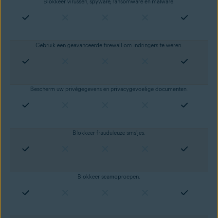
Blokkeer virussen, spyware, ransomware en malware.
Gebruik een geavanceerde firewall om indringers te weren.
Bescherm uw privégegevens en privacygevoelige documenten.
Blokkeer frauduleuze sms'jes.
Blokkeer scamoproepen.