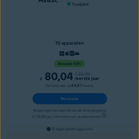
10 apparaten
Bespaar 43%
80,04
139,99
/eerste jaar
€
Dat komt neer op
€ 6,67
/maand.
Nu kopen
Besparingen ten opzichte van de verlengingsprijs
€ 139,99/jaar. Informatie over uw abonnement
30 dagen geldteruggarantie