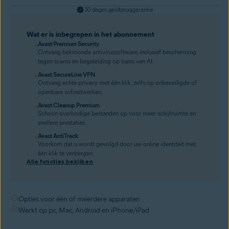
30 dagen geldteruggarantie
Wat er is inbegrepen in het abonnement
Avast Premium Security
Ontvang bekroonde antivirussoftware, inclusief bescherming
tegen scams en begeleiding op basis van AI.
Avast SecureLine VPN
Ontvang echte privacy met één klik, zelfs op onbeveiligde of
openbare wifinetwerken.
Avast Cleanup Premium
Schoon overbodige bestanden op voor meer schijfruimte en
snellere prestaties.
Avast AntiTrack
Voorkom dat u wordt gevolgd door uw online identiteit met
één klik te verbergen.
Alle functies bekijken
Opties voor één of meerdere apparaten
Werkt op pc, Mac, Android en iPhone/iPad