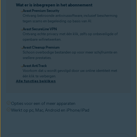
Wat er is inbegrepen in het abonnement
Avast Premium Security
Ontvang bekroonde antivirussoftware, inclusief bescherming
tegen scams en begeleiding op basis van AI.
Avast SecureLine VPN
Ontvang echte privacy met één klik, zelfs op onbeveiligde of
openbare wifinetwerken.
Avast Cleanup Premium
Schoon overbodige bestanden op voor meer schijfruimte en
snellere prestaties.
Avast AntiTrack
Voorkom dat u wordt gevolgd door uw online identiteit met
één klik te verbergen.
Alle functies bekijken
Opties voor een of meer apparaten
Werkt op pc, Mac, Android en iPhone/iPad