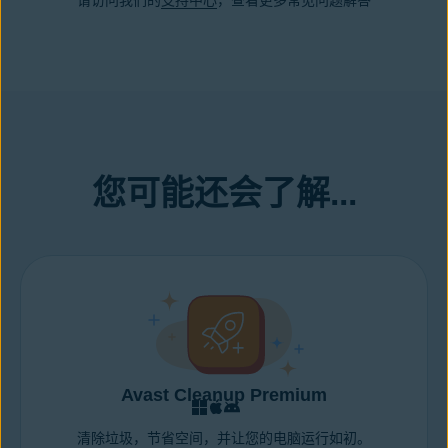
请访问我们的
支持中心
，查看更多常见问题解答
何改进都可能很微小，并且不太可能极大地提升游戏体验或 PC 性
版本。Avast 也是全球规模最大、最值得信赖的网络安全品牌之
误的更新来手动更新驱动程序，绕过第三个问题中详细介绍的
能。这是因为驱动程序通常会修复问题和错误，而设备性能很大程
一，我们会全力确保所交付的软件在安全和性能上达到高标准。
Microsoft 自带的驱动程序自动搜索时，尤其会发生这种情况。
度上都是依赖于硬件。
如果驱动程序制造商不小心发布了有缺陷的驱动程序更新，由此带
因此，尽管 Avast Driver Updater 有所帮助，但如果您真的想提高
来的问题比修复的问题更多，或者出现其他不可预见的错误和不兼
FPS，我们建议您运用
GPU 超频
。
容问题。
幸运的是 Avast Driver Updater 可以在这两种情况下提供帮助：我
们的自动扫描和更新有助于防止人为错误，我们独特的驱动程序还
您可能还会了解...
原功能，还允许您快速撤销通过 Avast Driver Updater 进行的、存
在问题的驱动程序更新，让您返回到旧版本但更稳定的驱动程序。
Avast Cleanup Premium
清除垃圾，节省空间，并让您的电脑运行如初。