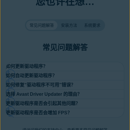
您也许在想…
常见问题解答
安装方法
系统要求
常见问题解答
如何更新驱动程序？
如何自动更新驱动程序？
您可以
手动更新 Windows 11 驱动程序
，从制造商网站下载最新版
如何修复“驱动程序不可用”错误？
本或通过 Windows 11 设备管理器进行更新。但手动更新既耗时又
您可使用值得信赖的驱动程序更新软件（如 Avast Driver
有风险。安装错误的驱动程序可能导致系统崩溃或设备问题。
选择 Avast Driver Updater 的理由？
Updater），轻松完成此操作。它包含一个拥有数百万驱动程序的
当打印机或扫描仪、扬声器等配件缺少驱动程序或驱动程序安装不
Avast Driver Updater 可为您完成这项工作，从经过验证的数据库
数据库，能为您的 PC 推荐最佳驱动程序，并在更新准备好安装时
更新驱动程序是否会引起其他问题？
当时，通常会出现此错误。Avast Driver Update 内置驱动程序检
中查找最新驱动程序，让您的 PC 保持顺畅运行。
Avast Driver Updater 是
卓越的 Windows 驱动程序更新软件
之
通知您。
查工具，可在您遇到
“打印机驱动程序不可用”错误
时扫描您的
更新驱动程序是否会增加 FPS？
一。我们可根据包含 7000 万个驱动程序的自有数据库扫描您的
更新驱动程序会在以下两种情况下引起问题：
PC，检测缺失或有故障的驱动程序，并帮助您安装安全、可用的
Windows PC，自动检测过时、损坏、易受攻击或不全的驱动程
更新。
更新 GPU 驱动程序将
提高每秒帧数 (FPS)
，这不是不可能，但任
序。随后，我们会将
显卡驱动程序
和
音频驱动程序
等更新到最佳
您尝试手动更新驱动程序，但您不知道自己在干嘛。当您试图用错