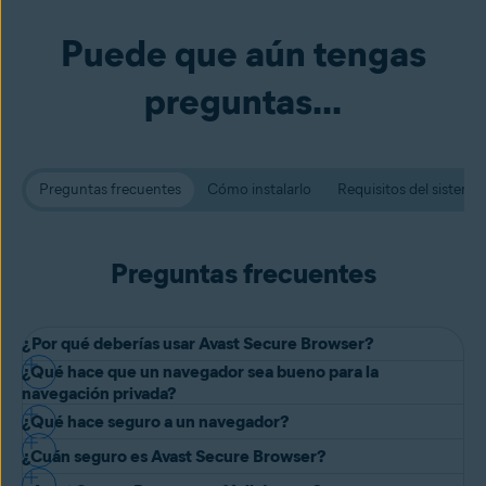
Puede que aún tengas
preguntas...
Preguntas frecuentes
Cómo instalarlo
Requisitos del sistema
Preguntas frecuentes
¿Por qué deberías usar Avast Secure Browser?
¿Qué hace que un navegador sea bueno para la
Avast Secure Browser te proporciona a tu experiencia de
navegación privada?
navegación un nivel de privacidad y protección con la que no
¿Qué hace seguro a un navegador?
Si quieres una
navegación privada
, deberías buscar un navegador
pueden competir la mayoría de los navegadores. Con Avast Secure
¿Cuán seguro es Avast Secure Browser?
que te ofrezca una mayor cantidad de funciones de privacidad. Casi
Browser puedes:
Si estás buscando los navegadores más seguros, busca uno que
todos los navegadores ofrecen el modo de incógnito y las