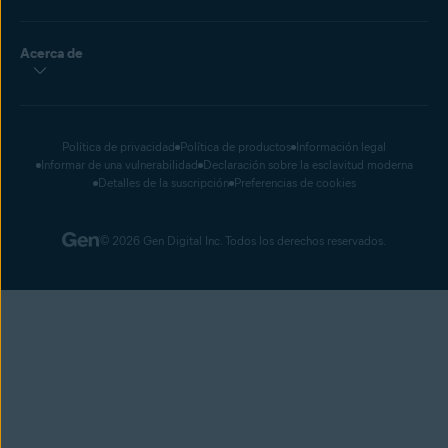
Acerca de
Política de privacidad
Política de productos
Información legal
Informar de una vulnerabilidad
Declaración sobre la esclavitud moderna
Detalles de la suscripción
Preferencias de cookies
© 2026 Gen Digital Inc. Todos los derechos reservados.