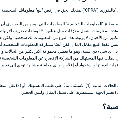
ع" معلوماتك الشخصية.
خصوصية المستهلك في كاليفورنيا (CCPA)، يشمل مصطلح "المعلومات الشخصية" المعلومات التي ليس من الضر
مباشرةً بهويتك لكونك فردًا، ولكن يمكن أن تكون مرتبطة بجهازك. وهذه المعلومات تشمل معرّفات
كثير من الأحيان، لا يرتبط هذا النوع من المعلومات بك شخصيًا، ولكن ه
يس فقط البيع مقابل المال، لكن أيضًا مشاركة المعلومات الشخصية أو 
ابل أي شيء ذي قيمة، وهو ما يغطي مجموعة أكبر بكثير من الحالات وأنو
 التي يطلب فيها المستهلك من الشركة الإفصاح عن المعلومات الشخصية ("ا
ية اندماج أو استحواذ أو إفلاس أو أي معاملة مشابهة تؤدي إلى تغيير
إضافة إلى ذلك، هناك أيضًا بعض الأمور التي لا تعتبر "مشاركة
صية؟