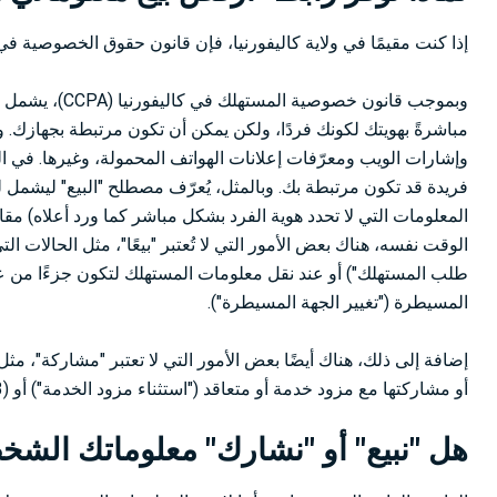
إذا كنت مقيمًا في ولاية كاليفورنيا، فإن قانون حقوق الخصوصية في كاليفورنيا ("CPRA") يمنحك الحق في رفض "بي
وبموجب قانون 
وإشارات الويب ومعرّفات إعلانات الهواتف المحمولة، وغيرها. في ال
فريدة قد تكون مرتبطة بك. وبالمثل، يُعرّف مصطلح "البيع" ليشمل ل
المعلومات التي لا تحدد هوية الفرد بشكل مباشر كما ورد أعلاه) مق
الوقت نفسه، هناك بعض الأمور التي لا تُعتبر "بيعًا"، مثل الحالات
طلب المستهلك") أو عند نقل معلومات المستهلك لتكون جزءًا من عمل
المسيطرة ("تغيير الجهة المسيطرة").
أو مشاركتها مع مزود خدمة أو متعاقد ("استثناء مزود الخدمة") أو (3) تغيير الجهة المسيطرة، على سبيل المثال وليس الحصر.
هل "نبيع" أو "نشارك" معلوماتك الشخ