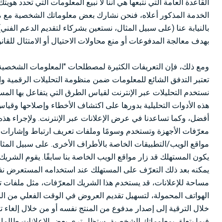
القاعدة العامة التي نتبعها هي أننا لا نبيع المعلومات التي تحدد ه
الخدمة المذكور أعلاه، فنحن نشارك بعض معلوماتك الشخصية مع مزود
بالنيابة عنا (على سبيل المثال، نستعين بشركاء لتقديم الدعم ا
بهدف معالجة المدفوعات أو منع محاولات الاحتيال أو الامتثال للقانو
ومع ذلك، فإن التعريفات الكثيرة لمصطلحات "المعلومات الشخصية" 
تعتبر التدفق الشائع للمعلومات ضمن منظومة التحليلات الرقمية والإ
نستخدم التحليلات عبر الإنترنت لقياس الطرق التي يتفاعل بها المستخ
هذه الأدوات التحليلية بدورها على اكتشاف الأخطاء وإصلاحها وقيا
أفضل، وكما تساعدنا في عرض الإعلانات عبر الإنترنت. ولإجراء هذه
معرّفات الأجهزة وتستخدم وسومًا وملفات تعريف ارتباط وإشارات وغ
مواقع الويب/التطبيقات الخاصة بالأطراف الأخرى. على سبيل المث
يكون المستهلك قد زار مواقع الويب الخاصة بنا سابقًا. يقوم الشر
يمكنه بعد ذلك التعرّف على المستهلك عند استخدامه المستعرض نفسه ل
الهواتف المحمولة، لتسهيل تقديم العروض في الوقت الفعلي من الم
خلال الترقية إلى إصدار مدفوع من المنتج نفسه أو من خلال إلغاء ت
فيما يتعلق بمعلوماتك الشخصية، ستظل ترى بعض الإعلانات طالما ل