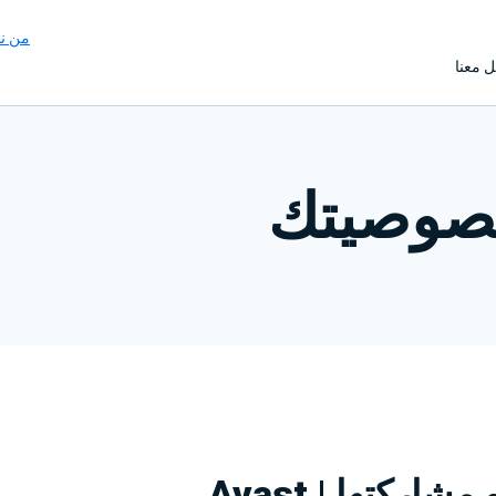
من ن
 معنا
صوصيتك
كتها | Avast