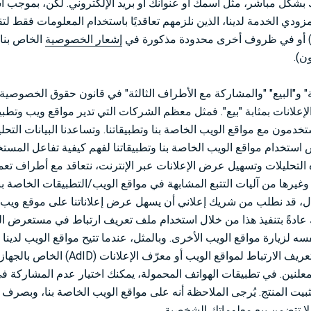
ويتك بشكل مباشر، مثل اسمك أو عنوانك أو بريد الإلكتروني. لكن، بموجب ا
ي الخدمة لدينا، الذين نلزمهم تعاقديًا باستخدام المعلومات فقط لتقد
لفني) أو في ظروف أخرى محدودة مذكورة في
إشعار الخصوصية
الخاص بنا 
ن).
و"البيع" "والمشاركة مع الأطراف الثالثة" في قانون حقوق الخصوصية ف
علانات بمثابة "بيع". فمثل معظم الشركات التي تدير مواقع ويب وتطبيق
دمون مع مواقع الويب الخاصة بنا وتطبيقاتنا. وتساعدنا البيانات التحليل
س استخدام مواقع الويب الخاصة بنا وتطبيقاتنا لفهم كيفية تفاعل المس
 التحليلات وتسهيل عرض الإعلانات عبر الإنترنت، نتعاقد مع أطراف ت
يرها من آليات التتبع المشابهة في مواقع الويب/التطبيقات الخاصة بنا
ال، قد نطلب من شريك إعلاني أن يسهل عرض إعلاناتنا على موقع ويب 
يك عادةً بتنفيذ هذا من خلال استخدام ملف تعريف ارتباط في مستعرض ا
زيارة مواقع الويب الأخرى. وبالمثل، عندما تتيح مواقع الويب لدينا أو
مساحة للإعلانات، قد يستخدم هذا الشريك المعرّفات، مثل ملفات تعريف الارتباط 
علنين. في تطبيقات الهواتف المحمولة، يمكنك اختيار عدم المشاركة في
ثبيت المنتج. يُرجى الملاحظة أنه على مواقع الويب الخاصة بنا، وبصرف
ا تتضمن بيع معلوماتك الشخصية.