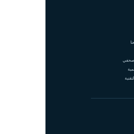
ا
لصحفي
مية
تقنية