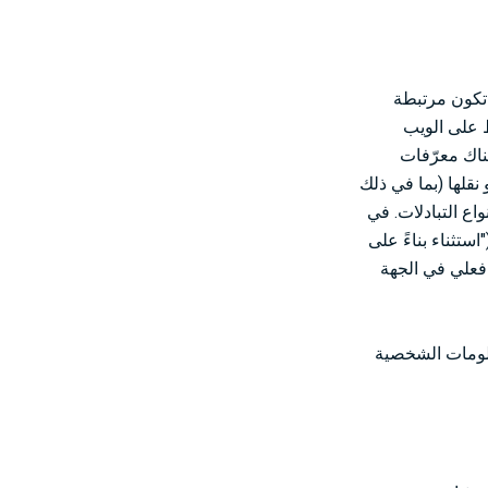
وري أن تكون مرتبطة
 مثل عناوين IP وملفات تعريف الارتباط على الويب
ناك معرّفات
نقلها (بما في ذلك
اع التبادلات. في
ستثناء بناءً على
 فعلي في الجهة
"، مثل الحالات التالية: (1) الاستثناء بناءً على طلب المستهلك، أو (2) نقل المعلومات الشخصية