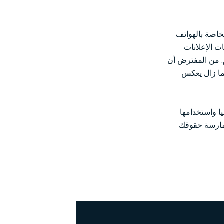
إعلانات الخاصة بالهواتف
ًا. في أنظمة التشغيل iOS، يمكن إيقاف معرّفات الإعلانات
م. من المفترض أن
 ما زال يعكس
ا واستخدامها
ممارسة حقوقك