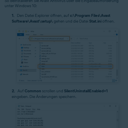
So deinstallieren Sie Avast Antivirus über die Eingabeaufforderung
unter Windows 10:
Den Datei Explorer öffnen, auf
c:\Program Files\Avast
Software\Avast\setup\
gehen und die Datei
Stat.ini
öffnen.
Auf
Common
scrollen und
SilentUninstallEnabled=1
eingeben. Die Änderungen speichern.