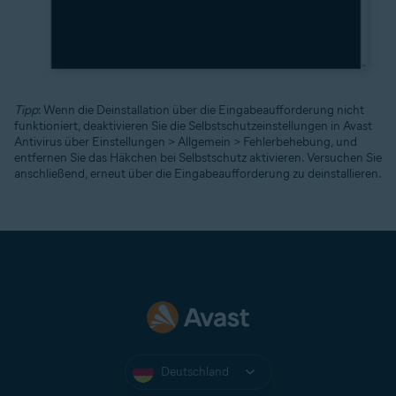
Tipp
: Wenn die Deinstallation über die Eingabeaufforderung nicht
funktioniert, deaktivieren Sie die Selbstschutzeinstellungen in Avast
Antivirus über Einstellungen > Allgemein > Fehlerbehebung, und
entfernen Sie das Häkchen bei Selbstschutz aktivieren. Versuchen Sie
anschließend, erneut über die Eingabeaufforderung zu deinstallieren.
Deutschland