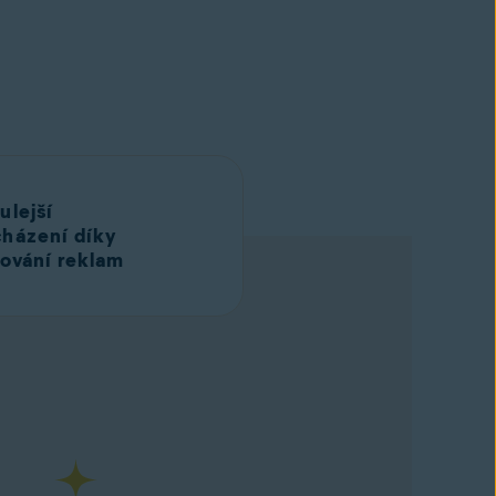
ulejší
házení díky
ování reklam
ut zdarma