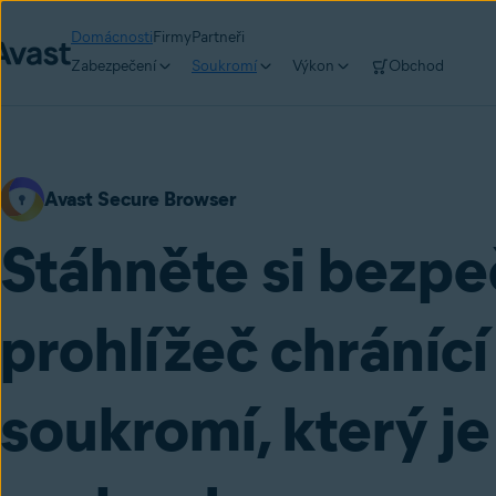
Domácnosti
Firmy
Partneři
Zabezpečení
Soukromí
Výkon
Obchod
Avast Secure Browser
Stáhněte si bezp
prohlížeč chránící
soukromí, který je