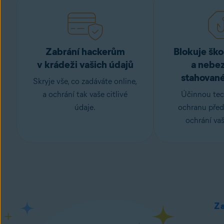
Zabrání hackerům
Blokuje šk
v krádeži vašich údajů
a nebe
stahovan
Skryje vše,
co zadáváte online
,
a ochrání tak vaše citlivé
Účinnou tec
údaje.
ochranu před
ochrání vaš
Z