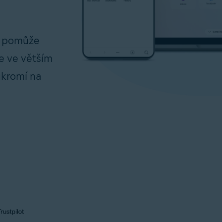
m pomůže
e ve větším
ukromí na