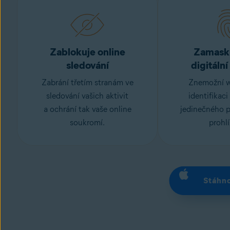
Zablokuje online
Zamasku
sledování
digitální
Zabrání třetím stranám ve
Znemožní 
sledování
vašich aktivit
identifikaci
a ochrání tak vaše online
jedinečného p
soukromí.
prohl
Stáhn