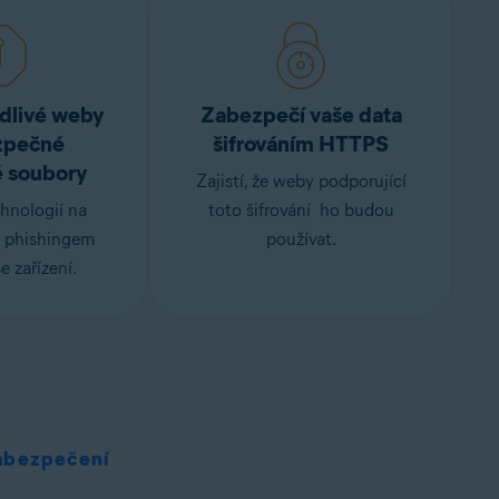
odlivé weby
Zabezpečí vaše data
zpečné
šifrováním HTTPS
é soubory
Zajistí, že weby podporující
hnologií na
toto
šifrování
ho budou
 phishingem
používat.
e zařízení.
abezpečení