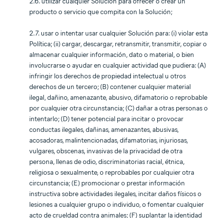
2.6. utilizar cualquier Solución para ofrecer o crear un
producto o servicio que compita con la Solución;
2.7. usar o intentar usar cualquier Solución para: (i) violar esta
Política; (ii) cargar, descargar, retransmitir, transmitir, copiar o
almacenar cualquier información, dato o material, o bien
involucrarse o ayudar en cualquier actividad que pudiera: (A)
infringir los derechos de propiedad intelectual u otros
derechos de un tercero; (B) contener cualquier material
ilegal, dañino, amenazante, abusivo, difamatorio o reprobable
por cualquier otra circunstancia; (C) dañar a otras personas o
intentarlo; (D) tener potencial para incitar o provocar
conductas ilegales, dañinas, amenazantes, abusivas,
acosadoras, malintencionadas, difamatorias, injuriosas,
vulgares, obscenas, invasivas de la privacidad de otra
persona, llenas de odio, discriminatorias racial, étnica,
religiosa o sexualmente, o reprobables por cualquier otra
circunstancia; (E) promocionar o prestar información
instructiva sobre actividades ilegales, incitar daños físicos o
lesiones a cualquier grupo o individuo, o fomentar cualquier
acto de crueldad contra animales; (F) suplantar la identidad