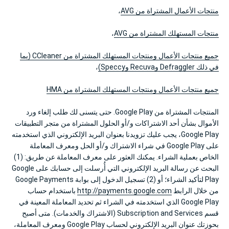
منتجات الأعمال المشتراة من AVG
،
منتجات المستهلك المشتراة من AVG
،
جميع منتجات الأعمال ومنتجات المستهلك المشتراة من CCleaner (بما
في ذلك Defraggler وRecuva وSpeccy)
،
جميع منتجات الأعمال ومنتجات المستهلك المشتراة من HMA
المنتجات المشتراة من Google Play. حتى يتسنى لك طلب إلغاء ورد
الأموال بشأن أحد الاشتراكات و/أو الحلول المشتراة من متجر التطبيقات
Google Play، يجب عليك تزويدنا بعنوان البريد الإلكتروني الذي استخدمته
على Google Play في شراء الاشتراك و/أو الحل ومعرف المعاملة
الخاص بعملية الشراء. يمكنك العثور على معرف المعاملة عن طريق: (1)
البحث عن رسالة البريد الإلكتروني التي أُرسلت إلى حسابك على Google
Play لتأكيد الشراء؛ أو (2) تسجيل الدخول إلى بوابة Google Payments
من خلال الرابط
http://payments.google.com
باستخدام حساب
Google Play الذي استخدمته في الشراء ثم تحديد المعاملة المعينة في
قسم Subscription and Services (الاشتراك والخدمات). متى أصبح
بحوزتك عنوان البريد الإلكتروني لحساب Google Play ومعرف المعاملة،