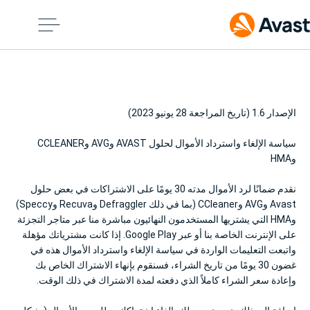
الإصدار 1.6 (تاريخ المراجعة 28 يونيو 2023)
سياسة الإلغاء واسترداد الأموال لحلول AVAST وAVG وCCLEANER
وHMA
نقدم ضمانًا لرد الأموال مدته 30 يومًا على الاشتراكات في بعض حلول
Avast وAVG وCCleaner (بما في ذلك Defraggler وRecuva وSpeccy)
وHMA التي يشتريها المستخدمون النهائيون مباشرة منا عبر متاجر التجزئة
على الإنترنت الخاصة بنا أو عبر Google Play. إذا كانت مشترياتك مؤهلة
واتبعت التعليمات الواردة في سياسة الإلغاء واسترداد الأموال هذه في
غضون 30 يومًا من تاريخ الشراء، فسنقوم بإنهاء الاشتراك الخاص بك
وإعادة سعر الشراء كاملاً الذي دفعته لمدة الاشتراك في ذلك الوقت.