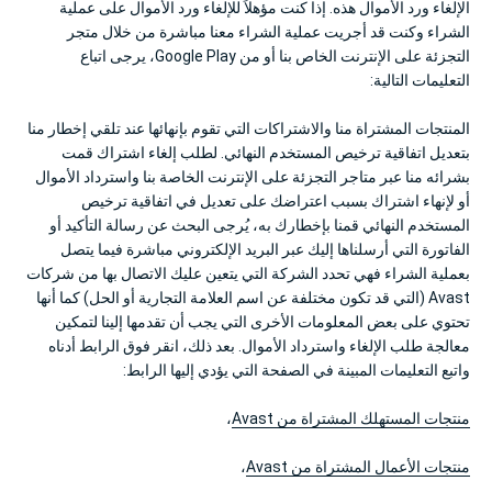
الإلغاء ورد الأموال هذه. إذا كنت مؤهلاً للإلغاء ورد الأموال على عملية
الشراء وكنت قد أجريت عملية الشراء معنا مباشرة من خلال متجر
التجزئة على الإنترنت الخاص بنا أو من Google Play، يرجى اتباع
التعليمات التالية:
المنتجات المشتراة منا والاشتراكات التي تقوم بإنهائها عند تلقي إخطار منا
بتعديل اتفاقية ترخيص المستخدم النهائي. لطلب إلغاء اشتراك قمت
بشرائه منا عبر متاجر التجزئة على الإنترنت الخاصة بنا واسترداد الأموال
أو لإنهاء اشتراك بسبب اعتراضك على تعديل في اتفاقية ترخيص
المستخدم النهائي قمنا بإخطارك به، يُرجى البحث عن رسالة التأكيد أو
الفاتورة التي أرسلناها إليك عبر البريد الإلكتروني مباشرة فيما يتصل
بعملية الشراء فهي تحدد الشركة التي يتعين عليك الاتصال بها من شركات
Avast (التي قد تكون مختلفة عن اسم العلامة التجارية أو الحل) كما أنها
تحتوي على بعض المعلومات الأخرى التي يجب أن تقدمها إلينا لتمكين
معالجة طلب الإلغاء واسترداد الأموال. بعد ذلك، انقر فوق الرابط أدناه
واتبع التعليمات المبينة في الصفحة التي يؤدي إليها الرابط:
منتجات المستهلك المشتراة من Avast
،
منتجات الأعمال المشتراة من Avast
،