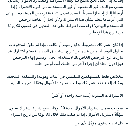
إضافة إلى ذلك، نحن نسمح لك بإلغاء اشتراكك وطلب رد الأموال (بشكل
نسبي مع المدة غير المنقضية أو غير المستخدمة من فترة الاشتراك) إذا
أرسلنا إليك إخطارًا يفيد بأننا بصدد تعديل اتفاقية ترخيص المستخدم النهائي
التي أبرمناها معك بشأن هذا الاشتراك و/أو الحل ("اتفاقية ترخيص
المستخدم النهائي") وقدمت اعتراضًا على هذا التعديل في غضون 30 يومًا
من تاريخ هذا الإخطار.
إذا كان اشتراكك مشروطًا بدفع رسوم أو تكلفة، وإذا لم نتلقَّ المدفوعات
بحلول اليوم الخامس عشر من تاريخ استحقاق السداد، فسيتم اعتبارك قد
تنازلت عن الترخيص الخاص بك لاستخدام الحل، وسيتم إنهاء الترخيص
فورًا دون اتخاذ أي إجراء آخر من جانبك أنت أو من جانبنا.
مخصَّص فقط للمستهلكين المقيمين في ألمانيا وهولندا والمملكة المتحدة.
يمكنك إلغاء عقد اشتراكك وطلب استرداد الأموال وفقًا للشروط التالية:
الاشتراكات السنوية (مدة سنة واحدة أو أكثر):
بموجب ضمان استرداد الأموال لمدة 30 يومًا، يصبح شراء اشتراك سنوي
مؤهَّلاً لاسترداد الأموال، إذا تم طلب ذلك خلال 30 يومًا من تاريخ الشراء.
كل تجديد سنوي مؤهَّل لأي من: