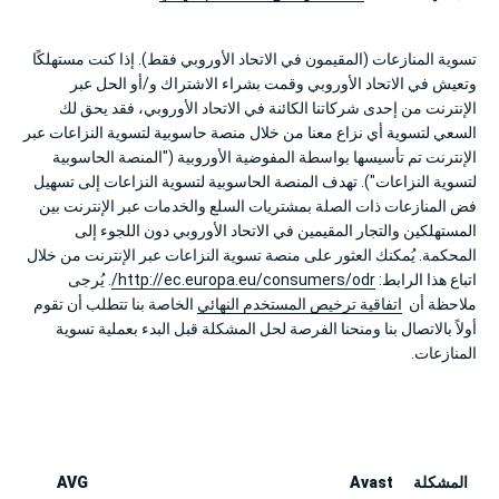
تسوية المنازعات (المقيمون في الاتحاد الأوروبي فقط). إذا كنت مستهلكًا
وتعيش في الاتحاد الأوروبي وقمت بشراء الاشتراك و/أو الحل عبر
الإنترنت من إحدى شركاتنا الكائنة في الاتحاد الأوروبي، فقد يحق لك
السعي لتسوية أي نزاع معنا من خلال منصة حاسوبية لتسوية النزاعات عبر
الإنترنت تم تأسيسها بواسطة المفوضية الأوروبية ("المنصة الحاسوبية
لتسوية النزاعات"). تهدف المنصة الحاسوبية لتسوية النزاعات إلى تسهيل
فض المنازعات ذات الصلة بمشتريات السلع والخدمات عبر الإنترنت بين
المستهلكين والتجار المقيمين في الاتحاد الأوروبي دون اللجوء إلى
المحكمة. يُمكنك العثور على منصة تسوية النزاعات عبر الإنترنت من خلال
اتباع هذا الرابط:
http://ec.europa.eu/consumers/odr/
. يُرجى
ملاحظة أن
اتفاقية ترخيص المستخدم النهائي
الخاصة بنا تتطلب أن تقوم
أولاً بالاتصال بنا ومنحنا الفرصة لحل المشكلة قبل البدء بعملية تسوية
المنازعات.
المشكلة
Avast
AVG