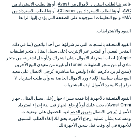
فانقر
هنا لطلب استرداد الأموال من Avast
، أو
هنا لطلب الاسترداد من
AVG
، أو
هنا لطلب الاسترداد من CCleaner
، أو
هنا لطلب الاسترداد من
HMA
واتبع التعليمات الموجودة على الصفحة التي يؤدي إليها الرابط.
القيود والاشتراطات.
القيود المتعلقة بالمنتجات التي تم شراؤها من أحد البائعين (بما في ذلك
المتجر الفعلي أو المتجر عبر الإنترنت (على سبيل المثال، متجر تطبيقات
Apple)). لطلب استرداد الأموال بشان اشتراك و/أو حل اشتريته من متجر
مادي أو من متجر التطبيقات iTunes أو غيره من معيدي البيع الآخرين
(ممن لم يرد ذكرهم أعلاه) وليس منا مباشرة، يُرجى الاتصال على معيد
البيع بشأن سياسة الإلغاء ورد الأموال الخاصة به وأي طلب استرداد. لا
نوفر إمكانية رد الأموال لهذه المشتريات.
القيود المتعلقة بالأجهزة. إذا قمت بشراء جهاز (على سبيل المثال، جهاز
Avast Omni)، يجب عليك أولاً إرجاع الجهاز قبل بدء إجراء استرداد
الأموال. يُرجى الاتصال
بفريق الدعم
لدينا للحصول على توضيحات
ومساعدة بشأن عملية إرجاع الأجهزة. يحق لك إلغاء الطلب المسبق
للأجهزة في أي وقت قبل شحن الأجهزة لك.