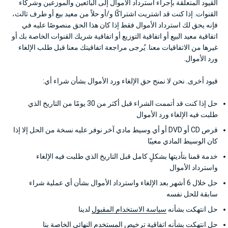
القيود المتعلقة بإجراء استرداد الأموال إلى البائعين والموزعين وشركاء
القنوات. إذا كنت قد اشتريت اشتراكًا و/أو حلاً من معيد بيع أو طرف ثالث،
فإنه يحق لك استرداد الأموال فقط إذا كان هذا الحق منصوصًا عليه في
اتفاقية معيد البيع أو اتفاقية التوزيع أو اتفاقية شريك القنوات الخاصة بك أو
غيرها من الاتفاقيات معنا. يُرجى مراجعة اتفاقيتك معنا قبل طلب الإلغاء
ورد الأموال.
قيود أخرى. نحن لا نمنح حق الإلغاء ورد الأموال بشأن شراء أي:
حل إذا كنت قد أتممت الشراء قبل أكثر من 30 يومًا من التاريخ الذي
طلبت فيه الإلغاء ورد الأموال
قرص CD أو DVD أو أي وسيط مادي آخر نوفر عليه نسخة من الحل إلا إذا
كان الوسيط المادي معيبًا
خدمة قمنا بتأديتها بشكلٍ كامل قبل التاريخ الذي طلبت فيه الإلغاء
واسترداد الأموال
حل خلال 6 أشهر بعد الإلغاء واسترداد الأموال بشأن أي عملية شراء
سابقة للحل نفسه
حل انتهكت بشأنه
سياسة الاستخدام المقبول
لدينا
حل انتهكت بشأنه
اتفاقية ترخيص المستخدم النهائي
الخاصة بنا