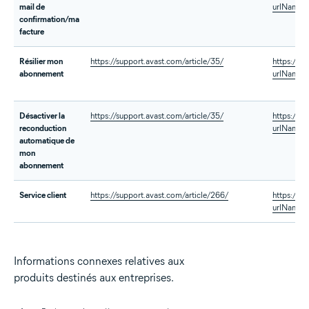
mail de
urlName=
confirmation/ma
facture
Résilier mon
https://support.avast.com/article/35/
https://s
abonnement
urlName=
Désactiver la
https://support.avast.com/article/35/
https://s
reconduction
urlName=
automatique de
mon
abonnement
Service client
https://support.avast.com/article/266/
https://s
urlName=
Informations connexes relatives aux
produits destinés aux entreprises.