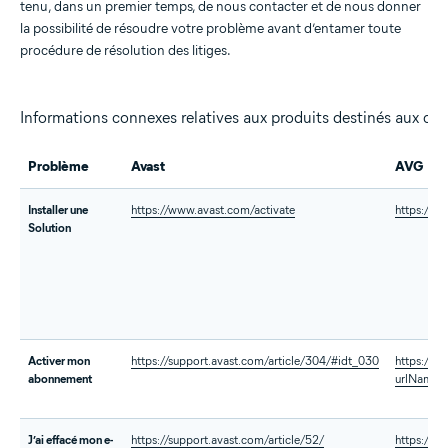
tenu, dans un premier temps, de nous contacter et de nous donner
la possibilité de résoudre votre problème avant d’entamer toute
procédure de résolution des litiges.
Informations connexes relatives aux produits destinés aux c
Problème
Avast
AVG
Installer une
https://www.avast.com/activate
https://w
Solution
Activer mon
https://support.avast.com/article/304/#idt_030
https://s
abonnement
urlName=
J’ai effacé mon e-
https://support.avast.com/article/52/
https://s