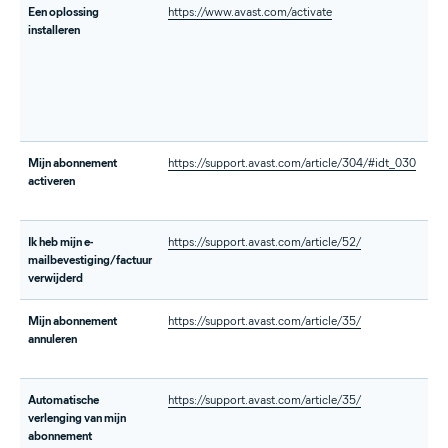
Een oplossing
https://www.avast.com/activate
ht
installeren
Mijn abonnement
https://support.avast.com/article/304/#idt_030
ht
activeren
ur
Ik heb mijn e-
https://support.avast.com/article/52/
ht
mailbevestiging/factuur
ur
verwijderd
Mijn abonnement
https://support.avast.com/article/35/
ht
annuleren
ur
Automatische
https://support.avast.com/article/35/
ht
verlenging van mijn
ur
abonnement