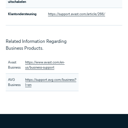
uitschakelen
Klantondersteuning
https://support.avast.com/article/266/
ht
ur
Related Information Regarding
Business Products.
Avast
https://www.avast.com/en-
Business
us/business-support
AVG
https://support.avg.com/business?
Business
l=en