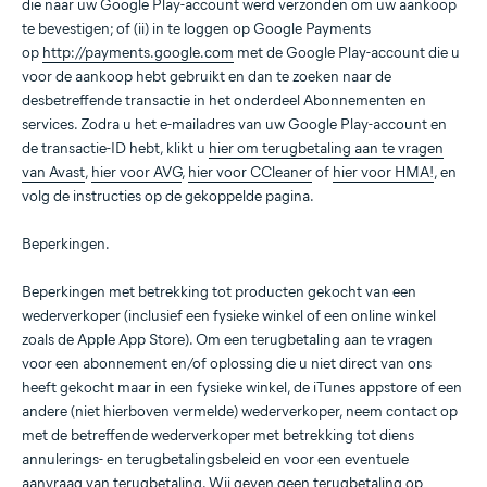
die naar uw Google Play-account werd verzonden om uw aankoop
te bevestigen; of (ii) in te loggen op Google Payments
op
http://payments.google.com
met de Google Play-account die u
voor de aankoop hebt gebruikt en dan te zoeken naar de
desbetreffende transactie in het onderdeel Abonnementen en
services. Zodra u het e-mailadres van uw Google Play-account en
de transactie-ID hebt, klikt u
hier om terugbetaling aan te vragen
van Avast
,
hier voor AVG
,
hier voor CCleaner
of
hier voor HMA!
, en
volg de instructies op de gekoppelde pagina.
Beperkingen.
Beperkingen met betrekking tot producten gekocht van een
wederverkoper (inclusief een fysieke winkel of een online winkel
zoals de Apple App Store). Om een terugbetaling aan te vragen
voor een abonnement en/of oplossing die u niet direct van ons
heeft gekocht maar in een fysieke winkel, de iTunes appstore of een
andere (niet hierboven vermelde) wederverkoper, neem contact op
met de betreffende wederverkoper met betrekking tot diens
annulerings- en terugbetalingsbeleid en voor een eventuele
aanvraag van terugbetaling. Wij geven geen terugbetaling op