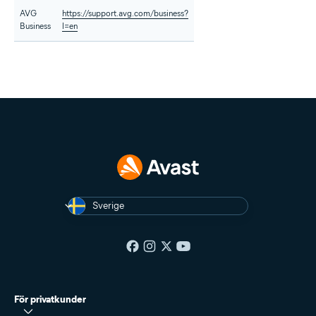
AVG
https://support.avg.com/business?
Business
l=en
Sverige
För privatkunder