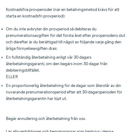
Kostnadsfria provperioder (när en betalningsmetod krävs för att
starta en kostnadsfri provperiod):
Om du inte avbryter din provperiod så debiteras du
prenumerationsavgiften för det första året efter provperiodens slut
och därefter är du berättigad till något av följande varje gång den
årliga förnyelseavgiften dras:
En fullständig återbetalning enligt vår 30 dagars
återbetalningsgaranti, om den begärs inom 30 dagar från
debiteringstillfället.
ELLER
En proportionerlig återbetalning för de dagar som återstår av din
nuvarande prenumerationsperiod efter att 30-dagarsperioden för
återbetalningsgarantin har löpt ut.
Begär annullering och återbetalning från oss.
Läs alla restriktioner och begränsningar som beskrivs i denna