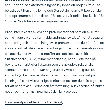
annullerings- och återbetalningspolicy innan du börjar. Om du är
berättigad till en annullering och återbetalning av ditt köp och du
köpte prenumerationen direkt från oss via vår online-butik eller från
Google Play följer du anvisningarna nedan:
Produkter inköpta av oss och prenumerationer som du avslutar
som en konsekvens av anmälda ändringar av EULA. För att begära
annullering och återbetalning av en prenumeration du köpt från oss
via våra onlinebutiker, eller för att säga upp en prenumeration som
en konsekvens av ett ändringsförslag i det licensavtal för
slutanvändare (EULA) vi har meddelat dig, bör du leta reda på
bekräftelsemailet eller fakturan som vi skickade direkt till dig i
samband med ditt köp. Där anges vilket Avast-företag du ska
kontakta (vilket kanske inte är detsamma som varumärket på
Lösningen) samt viss ytterligare information som du måste ge oss
för att begära annullering och återbetalning. Klicka sedan på länken
nedan och följ anvisningarna på den länkade sidan:
Konsumentprodukter köpta från Avast
,