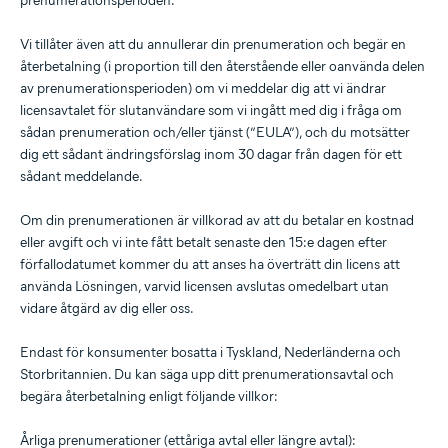
prenumerationsperioden.
Vi tillåter även att du annullerar din prenumeration och begär en
återbetalning (i proportion till den återstående eller oanvända delen
av prenumerationsperioden) om vi meddelar dig att vi ändrar
licensavtalet för slutanvändare som vi ingått med dig i fråga om
sådan prenumeration och/eller tjänst (”EULA”), och du motsätter
dig ett sådant ändringsförslag inom 30 dagar från dagen för ett
sådant meddelande.
Om din prenumerationen är villkorad av att du betalar en kostnad
eller avgift och vi inte fått betalt senaste den 15:e dagen efter
förfallodatumet kommer du att anses ha överträtt din licens att
använda Lösningen, varvid licensen avslutas omedelbart utan
vidare åtgärd av dig eller oss.
Endast för konsumenter bosatta i Tyskland, Nederländerna och
Storbritannien. Du kan säga upp ditt prenumerationsavtal och
begära återbetalning enligt följande villkor:
Årliga prenumerationer (ettåriga avtal eller längre avtal):