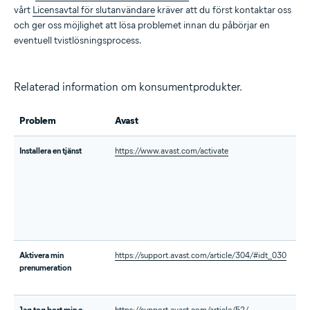
vårt
Licensavtal för slutanvändare
kräver att du först kontaktar oss
och ger oss möjlighet att lösa problemet innan du påbörjar en
eventuell tvistlösningsprocess.
Relaterad information om konsumentprodukter.
Problem
Avast
A
Installera en tjänst
https://www.avast.com/activate
htt
Aktivera min
https://support.avast.com/article/304/#idt_030
htt
prenumeration
ur
Jag tog bort min e-
https://support.avast.com/article/52/
htt