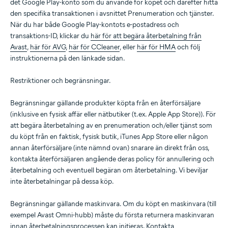
det Google Play-konto som du använde för köpet och därefter hitta
den specifika transaktionen i avsnittet Prenumeration och tjänster.
När du har både Google Play-kontots e-postadress och
transaktions-ID, klickar du
här för att begära återbetalning från
Avast
,
här för AVG
,
här för CCleaner
, eller
här för HMA
och följ
instruktionerna på den länkade sidan.
Restriktioner och begränsningar.
Begränsningar gällande produkter köpta från en återförsäljare
(inklusive en fysisk affär eller nätbutiker (t.ex. Apple App Store)). För
att begära återbetalning av en prenumeration och/eller tjänst som
du köpt från en faktisk, fysisk butik, iTunes App Store eller någon
annan återförsäljare (inte nämnd ovan) snarare än direkt från oss,
kontakta återförsäljaren angående deras policy för annullering och
återbetalning och eventuell begäran om återbetalning. Vi beviljar
inte återbetalningar på dessa köp.
Begränsningar gällande maskinvara. Om du köpt en maskinvara (till
exempel Avast Omni-hubb) måste du första returnera maskinvaran
innan återbetalningsprocessen kan initieras. Kontakta