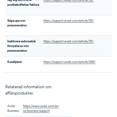
postbekräftelse/faktura
url
Säga upp min
https://support.avast.com/article/35/
htt
prenumeration
url
Inaktivera automatisk
https://support.avast.com/article/35/
htt
förnyelse av min
url
prenumeration
Kundtjänst
https://support.avast.com/article/266/
htt
ur
Relaterad information om
affärsprodukter.
Avast
https://www.avast.com/en-
Business
us/business-support