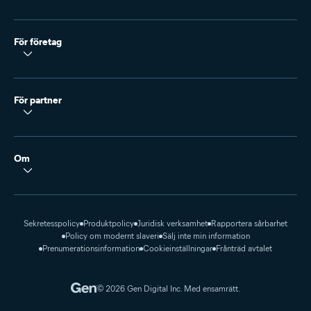
För företag
För partner
Om
Sekretesspolicy
Produktpolicy
Juridisk verksamhet
Rapportera sårbarhet
Policy om modernt slaveri
Sälj inte min information
Prenumerationsinformation
Cookieinställningar
Frånträd avtalet
© 2026 Gen Digital Inc. Med ensamrätt.