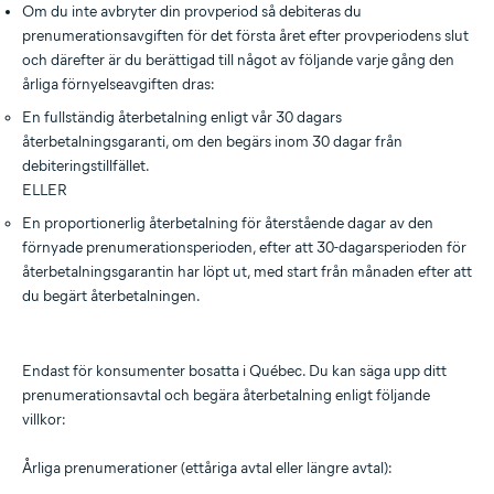
Om du inte avbryter din provperiod så debiteras du
prenumerationsavgiften för det första året efter provperiodens slut
och därefter är du berättigad till något av följande varje gång den
årliga förnyelseavgiften dras:
En fullständig återbetalning enligt vår 30 dagars
återbetalningsgaranti, om den begärs inom 30 dagar från
debiteringstillfället.
ELLER
En proportionerlig återbetalning för återstående dagar av den
förnyade prenumerationsperioden, efter att 30-dagarsperioden för
återbetalningsgarantin har löpt ut, med start från månaden efter att
du begärt återbetalningen.
Endast för konsumenter bosatta i Québec. Du kan säga upp ditt
prenumerationsavtal och begära återbetalning enligt följande
villkor:
Årliga prenumerationer (ettåriga avtal eller längre avtal):