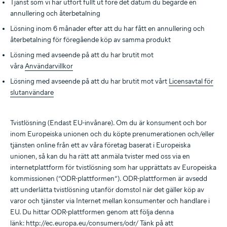
Tjänst som vi har utfört fullt ut före det datum du begärde en
annullering och återbetalning
Lösning inom 6 månader efter att du har fått en annullering och
återbetalning för föregående köp av samma produkt
Lösning med avseende på att du har brutit mot
våra
Användarvillkor
Lösning med avseende på att du har brutit mot vårt
Licensavtal för
slutanvändare
Tvistlösning (Endast EU-invånare). Om du är konsument och bor
inom Europeiska unionen och du köpte prenumerationen och/eller
tjänsten online från ett av våra företag baserat i Europeiska
unionen, så kan du ha rätt att anmäla tvister med oss via en
internetplattform för tvistlösning som har upprättats av Europeiska
kommissionen (”ODR-plattformen”). ODR-plattformen är avsedd
att underlätta tvistlösning utanför domstol när det gäller köp av
varor och tjänster via Internet mellan konsumenter och handlare i
EU. Du hittar ODR-plattformen genom att följa denna
länk:
http://ec.europa.eu/consumers/odr/
Tänk på att