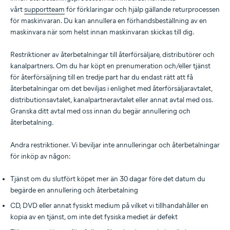
vårt
supportteam
för förklaringar och hjälp gällande returprocessen
för maskinvaran. Du kan annullera en förhandsbeställning av en
maskinvara när som helst innan maskinvaran skickas till dig.
Restriktioner av återbetalningar till återförsäljare, distributörer och
kanalpartners. Om du har köpt en prenumeration och/eller tjänst
för återförsäljning till en tredje part har du endast rätt att få
återbetalningar om det beviljas i enlighet med återförsäljaravtalet,
distributionsavtalet, kanalpartneravtalet eller annat avtal med oss.
Granska ditt avtal med oss innan du begär annullering och
återbetalning.
Andra restriktioner. Vi beviljar inte annulleringar och återbetalningar
för inköp av någon:
Tjänst om du slutfört köpet mer än 30 dagar före det datum du
begärde en annullering och återbetalning
CD, DVD eller annat fysiskt medium på vilket vi tillhandahåller en
kopia av en tjänst, om inte det fysiska mediet är defekt